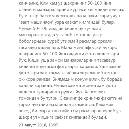
канчалик. Ким хам уз шахрининг 50-100 йил
олдинги манзараларини кургиси келмайди дейсиз.
Бу ишлар балким келажак авлод вакиллари учун
"вакт машинаси" узра саёхат килгандай булар.
Чунки 50-100 йилдан кейин бу кучалар
манзаралар жуда узгариб кетганда улар
боболаридан сураб утирмай расмлар оркали
тасаввур килишади. Мана минг афсуски Бухоро
шахрининг 50-100 йил олдинги фото видеолари
йук. Киши уша замон манзараларини тасаввур
килиши учун эски фотоларга карайди. Уша замон
фотолари хам хаммага аёнки хиралашиб кетган
ок-кора рангда. Билмадим конунчилик бу борада
кандай карайди. Чунки хамма жойни хам фото
видеога туширишга рухсат йук. Хавсизлик
томондан бу тугри. Сизнинг фикрингиз факатгина
тарих нуктайи назаридан ахамиятли. Келажак
авлод йиллар утган сайин бу расмларни куриб уз
шахри утмишига саёхат килгандай булади.
23 Август 2018, 13:05