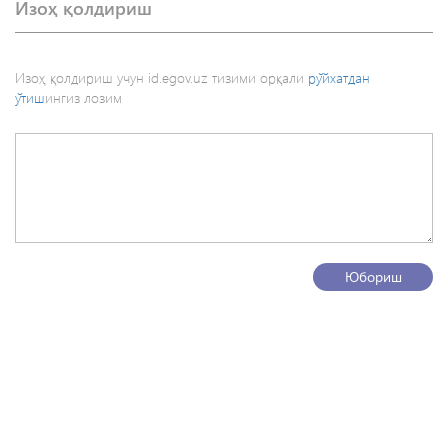
Изоҳ қолдириш
Изоҳ қолдириш учун id.egov.uz тизими орқали
рўйхатдан
ўтиш
ингиз лозим
Юбориш