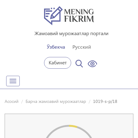
Жамоавий мурожаатлар портали
Ўзбекча
Русский
Кабинет
Toggle
navigation
Асосий
Барча жамоавий мурожаатлар
1019-s-p/18