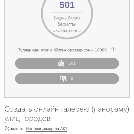
501
Барча ёқлаб
берилган
овозлар сони
Тўпланиши лозим бўлган овозлар сони:
10000
501
0
Создать онлайн галерею (панораму)
улиц городов
Йўналиш:
Инновациялар ва АКТ