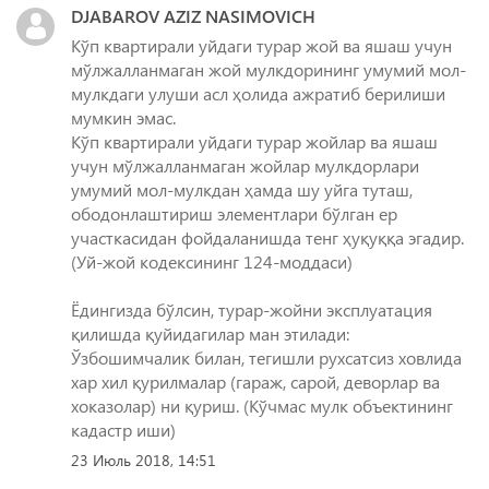
DJABAROV AZIZ NASIMOVICH
Кўп квартирали уйдаги турар жой ва яшаш учун
мўлжалланмаган жой мулкдорининг умумий мол-
мулкдаги улуши асл ҳолида ажратиб берилиши
мумкин эмас.
Кўп квартирали уйдаги турар жойлар ва яшаш
учун мўлжалланмаган жойлар мулкдорлари
умумий мол-мулкдан ҳамда шу уйга туташ,
ободонлаштириш элементлари бўлган ер
участкасидан фойдаланишда тенг ҳуқуққа эгадир.
(Уй-жой кодексининг 124-моддаси)
Ёдингизда бўлсин, турар-жойни эксплуатация
қилишда қуйидагилар ман этилади:
Ўзбошимчалик билан, тегишли рухсатсиз ховлида
хар хил қурилмалар (гараж, сарой, деворлар ва
хоказолар) ни қуриш. (Кўчмас мулк объектининг
кадастр иши)
23 Июль 2018, 14:51