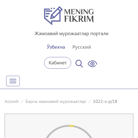
Жамоавий мурожаатлар портали
Ўзбекча
Русский
Кабинет
Toggle
navigation
Асосий
Барча жамоавий мурожаатлар
1022-s-p/18