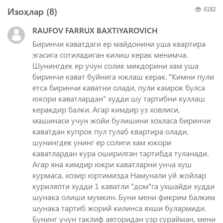
Изоҳлар (
8
)
6182
RAUFOV FARRUX BAXTIYAROVICH
Биринчи каватдаги ер майдонини уша квартира
эгасига сотиладиган килиш керак менимча.
Шунингдек ер учун солик микдорини хам уша
биринчи кават буйнига юклаш керак. "Кимни пули
етса биринчи каватни олади, пули камрок булса
юкори каватлардан" худди шу тартибни куллаш
керакдир балки. Агар кимдир уз ховлиси,
машинаси учун жойи булишини хохласа биринчи
каватдан купрок пул тулаб квартира олади,
шунингдек унинг ер солиги хам юкори
каватлардан кура оширилган тартибда туланади.
Агар яна кимдир юкри каватларни унча хуш
курмаса, хозир юртимизда Намунали уй жойлар
куриляпти худди 1 каватли "дом"га ухшайди худди
шунака олиши мумкин. Буни мени фикрим балким
шунака тартиб жорий килинса яхши булармиди.
Бунинг учун таклиф авторидан узр сурайман, мени