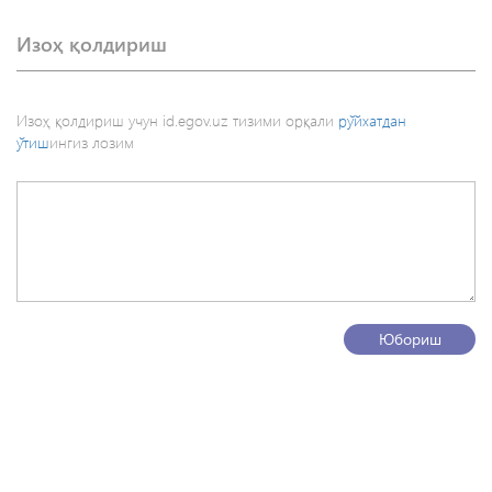
Изоҳ қолдириш
Изоҳ қолдириш учун id.egov.uz тизими орқали
рўйхатдан
ўтиш
ингиз лозим
Юбориш