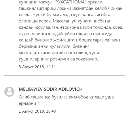
куришни махсус "РУХСАТНОМА" оркали
ташкиллаштириш лозим! Вазиятдан келиб чиккан
холда. Чунки бу масалада куп нарса хисобга
олиниши керак. Масалан уй кучага нисбатан
кандай жойлашган, ётокхона кайси томонда, куёш
нури тушиши кандай, уйни олди ва оркасида
кандай бинолар жойлашган, бошкаларга халакит
берилиши ёки кулайлиги, бизнинг
менталитетимизни хисобга олиш, куни-
8 Август 2018, 14:11
MELIBAYEV SODIR ADILOVICH
Олиб ташланса бузилса ким обод килади уша
ерларни ?
1 Август 2018, 10:40