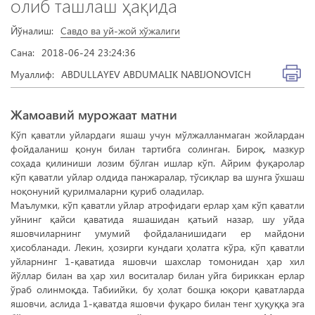
олиб ташлаш ҳақида
Йўналиш:
Савдо ва уй-жой хўжалиги
Сана:
2018-06-24 23:24:36
Муаллиф:
ABDULLAYEV ABDUMALIK NABIJONOVICH
Жамоавий мурожаат матни
Кўп қаватли уйлардаги яшаш учун мўлжалланмаган жойлардан
фойдаланиш қонун билан тартибга солинган. Бироқ, мазкур
соҳада қилиниши лозим бўлган ишлар кўп. Айрим фуқаролар
кўп қаватли уйлар олдида панжаралар, тўсиқлар ва шунга ўхшаш
ноқонуний қурилмаларни қуриб оладилар.
Маълумки, кўп қаватли уйлар атрофидаги ерлар ҳам кўп қаватли
уйнинг қайси қаватида яшашидан қатьий назар, шу уйда
яшовчиларнинг умумий фойдаланишидаги ер майдони
ҳисобланади. Лекин, ҳозирги кундаги ҳолатга кўра, кўп қаватли
уйларнинг 1-қаватида яшовчи шахслар томонидан ҳар хил
йўллар билан ва ҳар хил воситалар билан уйга бириккан ерлар
ўраб олинмоқда. Табиийки, бу ҳолат бошқа юқори қаватларда
яшовчи, аслида 1-қаватда яшовчи фуқаро билан тенг ҳуқуққа эга