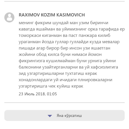
RAXIMOV KOZIM KASIMOVICH
менинг фикрим шундай ман узим биринчи
каватда яшайман ва уйимизнинг орка тарафида ер
томоркаси киганман ва паст панжара килиб
ураганман йозда гуллар гуллайди кузда мевалар
пишади агар бирор бир инсон узи яшаетган
жойини обод килса буни нимаси йомон
фикрингизга кушилмайман буни урнига уйини
балконини узайтирганларни ва уй хафсизлигига
зид узгартиришларни тухтатиш керак
хонадонлардаги уй ичидаги плнировкаларни
узгартиришга чек куйиш керак
23 Июль 2018, 01:05
Яна кўрсатиш