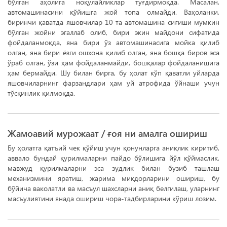
бўлган аҳолига ноқулайликлар туғдирмоқда. Масалан,
автомашинасини қўйишга жой топа олмайди. Ваҳоланки,
биринчи қаватда яшовчилар 10 та автомашина сиғиши мумкин
бўлган жойни эгаллаб олиб, бири экин майдони сифатида
фойдаланмоқда, яна бири ўз автомашинасига мойка қилиб
олган, яна бири ёзги ошхона қилиб олган, яна бошқа биров эса
ўраб олган, ўзи ҳам фойдаланмайди, бошқалар фойдаланишига
ҳам бермайди. Шу билан бирга, бу ҳолат кўп қаватли уйларда
яшовчиларнинг фарзандлари ҳам уй атрофида ўйнаши учун
тўсқинлик қилмоқда.
Жамоавий мурожаат / ғоя ни амалга ошириш
Бу ҳолатга қатъий чек қўйиш учун қонунларга аниқлик киритиб,
аввало бундай қурилмаларни пайдо бўлишига йўл қўймаслик,
мавжуд қурилмаларни эса зудлик билан бузиб ташлаш
механизмини яратиш, жарима миқдорларини ошириш, бу
бўйича ваколатли ва масъул шахсларни аниқ белгилаш, уларнинг
масъулиятини янада ошириш чора-тадбирларини кўриш лозим.