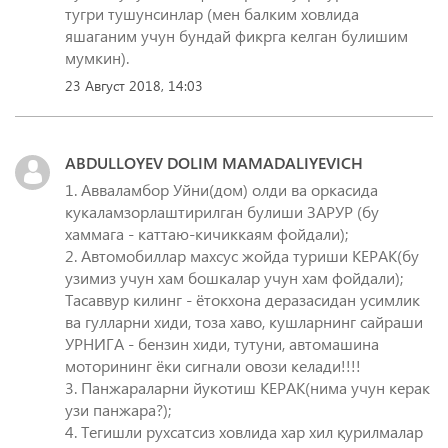
тугри тушунсинлар (мен балким ховлида
яшаганим учун бундай фикрга келган булишим
мумкин).
23 Август 2018, 14:03
ABDULLOYEV DOLIM MAMADALIYEVICH
1. Авваламбор Уйни(дом) олди ва оркасида
кукаламзорлаштирилган булиши ЗАРУР (бу
хаммага - каттаю-кичиккаям фойдали);
2. Автомобиллар махсус жойда туриши КЕРАК(бу
узимиз учун хам бошкалар учун хам фойдали);
Тасаввур килинг - ётокхона деразасидан усимлик
ва гулларни хиди, тоза хаво, кушларнинг сайраши
УРНИГА - бензин хиди, тутуни, автомашина
моторининг ёки сигнали овози келади!!!!
3. Панжараларни йукотиш КЕРАК(нима учун керак
узи панжара?);
4. Тегишли рухсатсиз ховлида хар хил қурилмалар