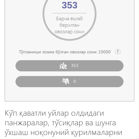
353
Барча ёқлаб
берилган
овозлар сони
Тўпланиши лозим бўлган овозлар сони:
10000
353
0
Кўп қаватли уйлар олдидаги
панжаралар, тўсиқлар ва шунга
ўхшаш ноқонуний қурилмаларни