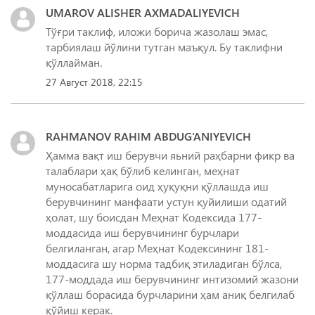
UMAROV ALISHER AXMADALIYEVICH
Тўғри таклиф, иложи борича жазолаш эмас,
тарбиялаш йўлини тутган маъқул. Бу таклифни
қўллайман.
27 Август 2018, 22:15
RAHMANOV RAHIM ABDUG‘ANIYEVICH
Ҳамма вақт иш берувчи яьний раҳбарни фикр ва
талаблари ҳақ бўлиб келинган, меҳнат
муносабатларига оид ҳуқуқни қўллашда иш
берувчининг манфаати устун қуйилиши одатий
ҳолат, шу боисдан Меҳнат Кодексида 177-
моддасида иш берувчининг бурчлари
белгиланган, агар Меҳнат Кодексининг 181-
моддасига шу норма тадбиқ этиладиган бўлса,
177-моддада иш берувчининг интизомий жазони
қўллаш борасида бурчларини ҳам аниқ белгилаб
қўйиш керак.