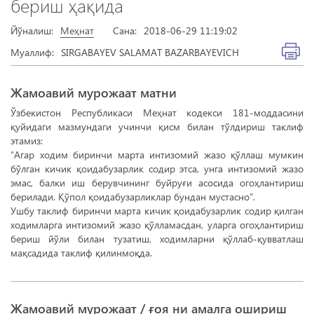
бериш ҳақида
Йўналиш:
Меҳнат
Сана:
2018-06-29 11:19:02
Муаллиф:
SIRGABAYEV SALAMAT BAZARBAYEVICH
Жамоавий мурожаат матни
Ўзбекистон Республикаси Меҳнат кодекси 181-моддасини
қуйидаги мазмундаги учинчи қисм билан тўлдириш таклиф
этамиз:
“Агар ходим биринчи марта интизомий жазо қўллаш мумкин
бўлган кичик қоидабузарлик содир этса, унга интизомий жазо
эмас, балки иш берувчининг буйруғи асосида огоҳлантириш
берилади. Қўпол қоидабузарликлар бундан мустасно”.
Ушбу таклиф биринчи марта кичик қоидабузарлик содир қилган
ходимларга интизомий жазо қўлламасдан, уларга огоҳлантириш
бериш йўли билан тузатиш, ходимларни қўллаб-қувватлаш
мақсадида таклиф қилинмоқда.
Жамоавий мурожаат / ғоя ни амалга ошириш