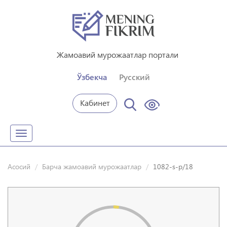
Жамоавий мурожаатлар портали
Ўзбекча
Русский
Кабинет
Toggle
navigation
Асосий
Барча жамоавий мурожаатлар
1082-s-p/18