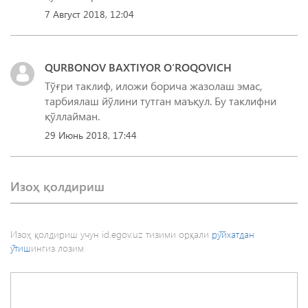
7 Август 2018, 12:04
QURBONOV BAXTIYOR O‘ROQOVICH
Тўғри таклиф, иложи борича жазолаш эмас,
тарбиялаш йўлини тутган маъқул. Бу таклифни
қўллайман.
29 Июнь 2018, 17:44
Изоҳ қолдириш
Изоҳ қолдириш учун id.egov.uz тизими орқали
рўйхатдан
ўтиш
ингиз лозим