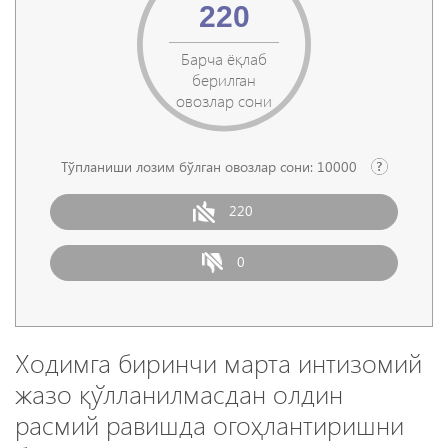
220
Барча ёқлаб
берилган
овозлар сони
Тўпланиши лозим бўлган овозлар сони:
10000
220
0
Ходимга биринчи марта интизомий
жазо қўлланилмасдан олдин
расмий равишда огоҳлантиришни