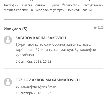
Таклифни амалга ошириш учун Ўзбекистон Республикаси
Меҳнат кодекси 181-моддасига ўзгартиш киритиш лозим.
Изоҳлар (
5
)
5105
SAFAROV KARIM ISAKOVICH
Тўғри таклиф, иложи борича жазолаш эмас,
тарбиялаш йўлини тутган маъқул. Бу таклифни
қўллайман.
6 Сентябрь 2018, 15:32
FOZILOV AXROR MAXAMMATOVICH
Бу таклифни қўллайман.
4 Сентябрь 2018, 11:23