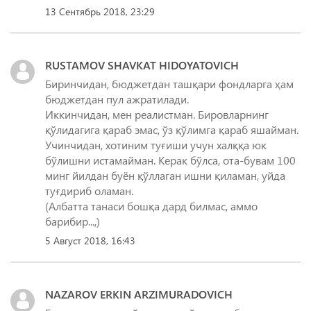
13 Сентябрь 2018, 23:29
RUSTAMOV SHAVKAT HIDOYATOVICH
Биринчидан, бюджетдан ташқари фондларга ҳам
бюджетдан пул ажратилади.
Иккинчидан, мен реалистман. Бировларнинг
қўлидагига қараб эмас, ўз қўлимга қараб яшайман.
Учинчидан, хотиним туғиши учун халққа юк
бўлишни истамайман. Керак бўлса, ота-бувам 100
минг йилдан буён қўллаган ишни қиламан, уйда
туғдириб оламан.
(Албатта танаси бошқа дард билмас, аммо
5 Август 2018, 16:43
NAZAROV ERKIN ARZIMURADOVICH