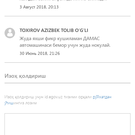
3 Август 2018, 20:13
TOXIROV AZIZBEK TOLIB O‘G‘LI
Жуда яхши фикр кушиламан ДАМАС
автомашинаси бемор учун жуда нокулай.
30 Июнь 2018, 21:26
Изоҳ қолдириш
Изоҳ қолдириш учун id.egov.uz тизими орқали
рўйхатдан
ўтиш
ингиз лозим