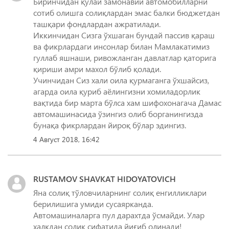
Биринчидан қулай замонавий автомобилларни
сотиб олишга солиқлардан эмас балки бюджетдан
ташқари фондлардан ажратилади.
Иккинчидан Сизга ўхшаган бундай пассив қараш
ва фикрлардаги инсонлар билан Мамлакатимиз
гуллаб яшнаши, ривожланган давлатлар қаторига
қириши амри махол бўлиб қолади.
Учинчидан Сиз хали оила қурмаганга ўхшайсиз,
агарда оила қуриб аёлингизни хомиладорлик
вақтида бир марта бўлса хам шифохонагача Дамас
автомашинасида ўзингиз олиб борганингизда
бунақа фикрлардан йироқ бўлар эдингиз.
4 Август 2018, 16:42
RUSTAMOV SHAVKAT HIDOYATOVICH
Яна солиқ тўловчиларнинг солиқ енгилликлари
берилишига умиди сусаярканда.
Автомашиналарга пул дарахтда ўсмайди. Улар
халқдан солик сифатида йиғиб олинади!