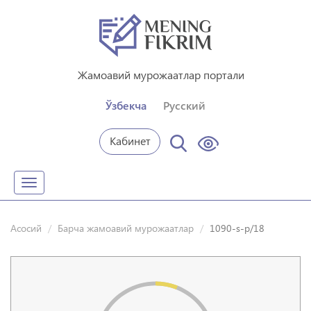
Жамоавий мурожаатлар портали
Ўзбекча
Русский
Кабинет
Toggle
navigation
Асосий
Барча жамоавий мурожаатлар
1090-s-p/18