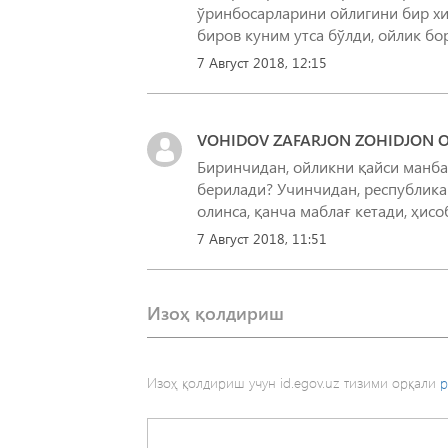
ўринбосарларини ойлигини бир х
биров куним утса бўлди, ойлик бо
7 Август 2018, 12:15
VOHIDOV ZAFARJON ZOHIDJON O‘
Биринчидан, ойликни қайси манб
берилади? Учинчидан, республика
олинса, қанча маблағ кетади, ҳис
7 Август 2018, 11:51
Изоҳ қолдириш
Изоҳ қолдириш учун id.egov.uz тизими орқали
р