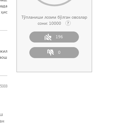
лада
ҳис
Тўпланиши лозим бўлган овозлар
сони:
10000
196
шкил
0
маош
5333
ёш
ан