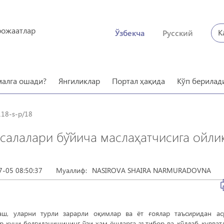
рожаатлар
К
Ўзбекча
Русский
малга ошади?
Янгиликлар
Портал ҳақида
Кўп берилад
118-s-p/18
алалари бўйича маслаҳатчисига ойли
7-05 08:50:37
Муаллиф:
NASIROVA SHAIRA NARMURADOVNA
аш, уларни турли зарарли оқимлар ва ёт ғоялар таъсиридан а
ар куни белгиланишининг ўзи ҳам ёшларга эътибор ва қўллаб-қувват