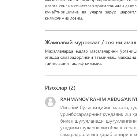
уларга кенг имкониятлар яратилганидан далола
кучайтиришимиз ва уларга зарур шароитл
қилмоғимиз лозим.
Жамоавий мурожаат / ғоя ни ама
Маҳаллаларда ёшлар масалаларини ўрганиш
этишда самарадорликни таъминлаш мақсадид
тайинлашни таклиф қиламиз.
Изоҳлар (
2
)
RAHMANOV RAHIM ABDUG‘ANIY
Ижобий бўлиши қийин масала, тум
ўринбосарларнинг кундалик иш ҳа
билан шуғулланади, шуғуллангани
утадими шуларни хисоблаш керак
самарадорлигига қараб ошириш к