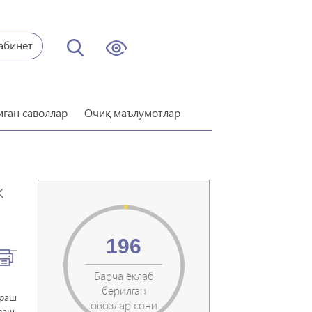
абинет
иган саволлар
Очиқ маълумотлар
к
196
Барча ёқлаб
берилган
сраш
овозлар сони
лаш,