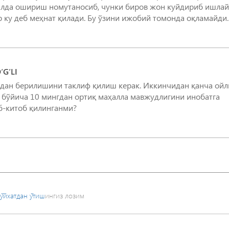
илда ошириш номутаносиб, чунки биров жон куйдириб ишлай
р ку деб меҳнат қилади. Бу ўзини ижобий томонда оқламайди.
G‘LI
адан берилишини таклиф қилиш керак. Иккинчидан қанча ойл
 бўйича 10 мингдан ортиқ маҳалла мавжудлигини инобатга
об-китоб қилинганми?
ўйхатдан ўтиш
ингиз лозим