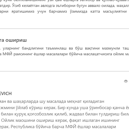
тдир. Ўсиб келаётган авлодга эътиборни бугун аввало оилада, маҳал
арни яратишимиз учун барчамиз ўзимизда катта масъулиятни 
лга ошириш
, уларнинг бандлигини таъминлаш ва бўш вақтини мазмунли та
а МФЙ раисининг ёшлар масалалари бўйича маслаҳатчисига ойлик 
EVICH
ан ва шаҳарларда шу масалада меҳнат қиладиган
жмини ўйлаб кўриш керак. Бир кунда уша ўринбосар қанча 
 билан қуруқ қоғозбозлик қилиб, жадвал билан тулдириш бил
. Ойлик маошини ошириш керак, фақат ишлаган ишининг
ерак. Республика бўйича барча МФЙ ёшлар масалалари