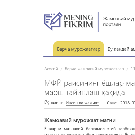
Жамоавий му
портали
Барча мурожаатлар
Бу қандай а
Асосий
Барча жамоавий мурожаатлар
1
МФЙ раисининг ёшлар мас
маош тайинлаш ҳақида
Йўналиш:
Инсон ва жамият
Сана:
2018-0
Жамоавий мурожаат матни
Ёшларни маънавий баркамол этиб тарбиял
масаласига катта эътибор қаратилмоқда. Ёшл