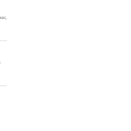
ас,
ч