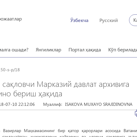
рожаатлар
К
Ўзбекча
Русский
малга ошади?
Янгиликлар
Портал ҳақида
Кўп берилад
150-s-p/18
сақловчи Марказий давлат архивига
бино бериш ҳақида
18-07-10 22:12:06
Муаллиф:
ISAKOVA MUXAYO SRAJIDINOVNA
а Вазирлар Маҳкамасининг бир қатор қарорлари асосида Ватан
 сақланаётган ҳужжатларни қайтариш ва уларни сақловига эът