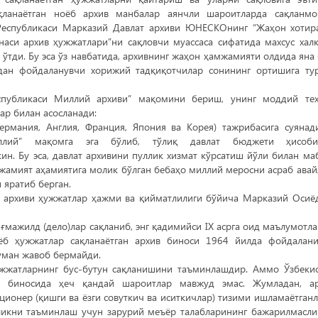
ақланаётган ноёб архив манбалар аянчли шароитларда сақланмо
Республикаси Марказий Давлат архиви ЮНЕСКОнинг “Жаҳон хотир
наси архив ҳужжатлари”ни сақловчи муассаса сифатида махсус хал
ўтди. Бу эса ўз навбатида, архивнинг жаҳон ҳамжамияти олдида яна
ан фойдаланувчи хорижий тадқиқотчилар сонининг ортишига ту
еспубликаси Миллий архиви” мақомини бериш, унинг моддий те
ар билан асосланади:
ермания, Англия, Франция, Япония ва Корея) тажрибасига суянад
иллий” мақомга эга бўлиб, тўлиқ давлат бюджети ҳисоби
. Бу эса, давлат архивини пуллик хизмат кўрсатиш йўли билан ма
 жамият аҳамиятига молик бўлган бебаҳо миллий меросни асраб ава
яратиб берган.
т архиви ҳужжатлар ҳажми ва қийматлилиги бўйича Марказий Осиё
ғмажилд (дело)лар сақланиб, энг қадимийси IX асрга оид маълумотл
ёб ҳужжатлар сақланаётган архив биноси 1964 йилда фойдалан
уман жавоб бермайди.
жжатларнинг бус-бутун сақланишини таъминлашдир. Аммо Ўзбеки
г биносида ҳеч қандай шароитлар мавжуд эмас. Жумладан, ар
ионер (қишги ва ёзги совуткич ва иситкичлар) тизими ишламаётганл
ликни таъминлаш учун зарурий меъёр талабларининг бажарилмасли