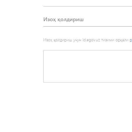
Изоҳ қолдириш
Изоҳ қолдириш учун id.egov.uz тизими орқали
р