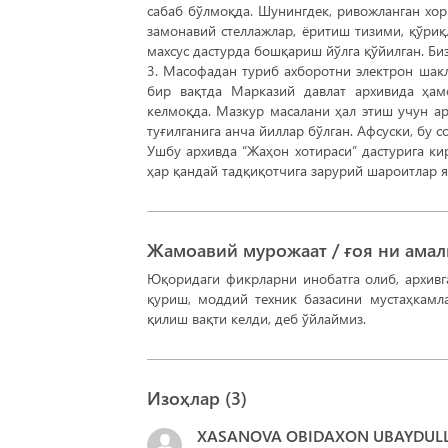
сабаб бўлмоқда. Шунингдек, ривожланган хор
замонавий стеллажлар, ёритиш тизими, қўри
махсус дастурда бошқариш йўлга қўйилган. Би
3. Масофадан туриб ахборотни электрон шак
бир вақтда Марказий давлат архивида ҳам
келмоқда. Мазкур масалани ҳал этиш учун ар
туғилганига анча йиллар бўлган. Афсуски, бу 
Ушбу архивда “Жаҳон хотираси” дастурига к
ҳар қандай тадқиқотчига зарурий шароитлар я
Жамоавий мурожаат / ғоя ни ама
Юқоридаги фикрларни инобатга олиб, архивг
қуриш, моддий техник базасини мустаҳкамл
қилиш вақти келди, деб ўйлаймиз.
Изоҳлар (
3
)
XASANOVA OBIDAXON UBAYDUL