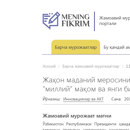
Жамоавий му
портали
Барча мурожаатлар
Бу қандай а
Асосий
Барча жамоавий мурожаатлар
1
Жаҳон маданий меросини 
“миллий” мақом ва янги 
Йўналиш:
Инновациялар ва АКТ
Сана:
20
Жамоавий мурожаат матни
Ўзбекистон Республикаси Президенти ҳамд
тарихини ёритувчи юртимиздан ташқарида