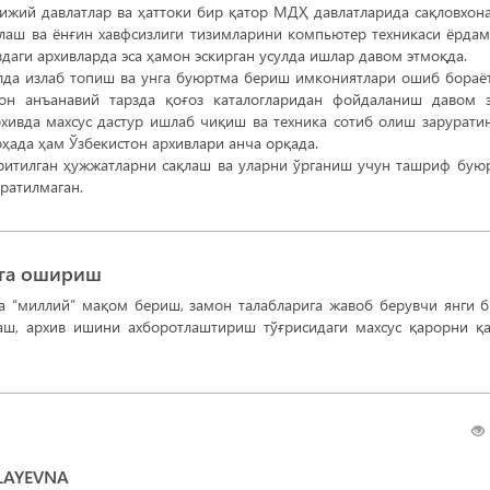
ижий давлатлар ва ҳаттоки бир қатор МДҲ давлатларида сақловхон
қлаш ва ёнғин хавфсизлиги тизимларини компьютер техникаси ёрда
здаги архивларда эса ҳамон эскирган усулда ишлар давом этмоқда.
лда излаб топиш ва унга буюртма бериш имкониятлари ошиб бораё
он анъанавий тарзда қоғоз каталогларидан фойдаланиш давом 
хивда махсус дастур ишлаб чиқиш ва техника сотиб олиш зарурати
соҳада ҳам Ўзбекистон архивлари анча орқада.
иритилган ҳужжатларни сақлаш ва уларни ўрганиш учун ташриф бую
ратилмаган.
лга ошириш
а “миллий” мақом бериш, замон талабларига жавоб берувчи янги 
аш, архив ишини ахборотлаштириш тўғрисидаги махсус қарорни қ
LAYEVNA