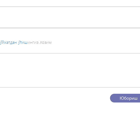
ўйхатдан ўтиш
ингиз лозим
Юбориш