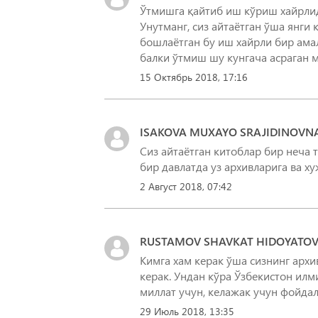
Ўтмишга қайтиб иш кўриш хайрлид
Унутманг, сиз айтаётган ўша янги
бошлаётган бу иш хайрли бир ама
балки ўтмиш шу кунгача асраган 
15 Октябрь 2018, 17:16
ISAKOVA MUXAYO SRAJIDINOVN
Сиз айтаётган китоблар бир неча 
бир давлатда уз архивларига ва х
2 Август 2018, 07:42
RUSTAMOV SHAVKAT HIDOYATOV
Кимга хам керак ўша сизнинг архи
керак. Ундан кўра Ўзбекистон илм
миллат учун, келажак учун фойда
29 Июль 2018, 13:35