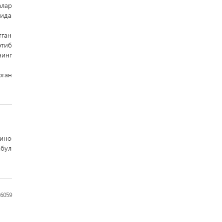
алар
мида
тган
этиб
нинг
рган
бино
абул
6059