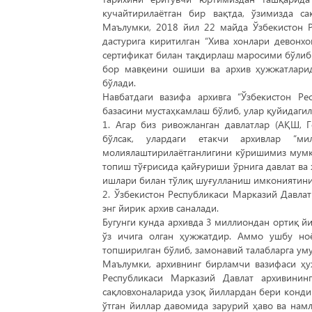
кучайтирилаётган бир вақтда, ўзимизда с
Маълумки, 2018 йил 22 майда Ўзбекистон 
дастурига киритилган “Хива хонлари девонхо
сертификат билан тақдирлаш маросими бўлиб 
бор мавқеини ошиши ва архив ҳужжатларид
бўлади.
Навбатдаги вазифа архивга “Ўзбекистон Р
базасини мустаҳкамлаш бўлиб, улар қуйидагил
1. Агар биз ривожланган давлатлар (АҚШ, Г
бўлсак, улардаги етакчи архивлар “м
молиялаштирилаётганлигини кўришимиз мумкин
топиш тўғрисида қайғуриши ўрнига давлат ва
ишлари билан тўлиқ шуғулланиш имкониятини 
2. Ўзбекистон Республикаси Марказий Давла
энг йирик архив саналади.
Бугунги кунда архивда 3 миллиондан ортиқ йи
ўз ичига олган ҳужжатдир. Аммо ушбу но
топширилган бўлиб, замонавий талабларга ум
Маълумки, архивнинг бирламчи вазифаси ҳу
Республикаси Марказий Давлат архивинин
сақловхоналарида узоқ йиллардан бери кондиц
ўтган йиллар давомида зарурий ҳаво ва нам