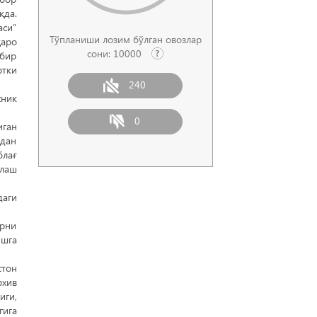
қда.
аси”
Тўпланиши лозим бўлган овозлар
қаро
сони:
10000
 бир
ртки
240
хник
0
иган
дан
блағ
йлаш
даги
арни
ишга
стон
хив
иги,
гига