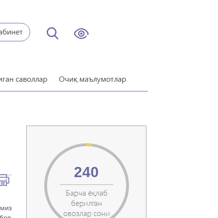
абинет
иган саволлар
Очиқ маълумотлар
240
Барча ёқлаб
берилган
имиз
овозлар сони
ибор