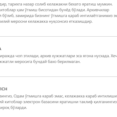
ир, тарихга назар солиб келажакни бехато яратиш мумкин.
 китоблар ҳам ўтмиш бисотидан бунёд бўлади. Архивчилар
л бўлиб, замирида бизнинг ўтмишга қараб интилаётганимиз эм
милий меросни келажакка нуқсонсиз етказишдир.
A
тиражда чоп этилади, архив хужжатлари эса ягона нусхада. Хе
ужжатли меросига бундай бахо берилмаган.
ICH
вингиз, Одам ўтмишга караб эмас, келажакка караб интилиши
ий китоблар электрон базасини яратишни таклиф қилганингиз
лироқ бўларди.