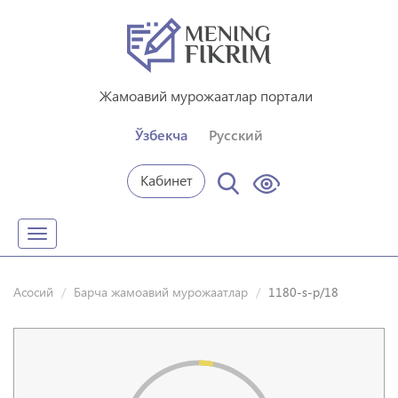
Жамоавий мурожаатлар портали
Ўзбекча
Русский
Кабинет
Toggle
navigation
Асосий
Барча жамоавий мурожаатлар
1180-s-p/18