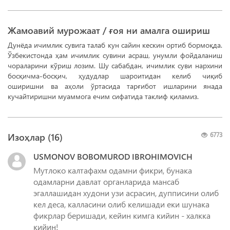
Жамоавий мурожаат / ғоя ни амалга ошириш
Дунёда ичимлик сувига талаб кун сайин кескин ортиб бормоқда.
Ўзбекистонда ҳам ичимлик сувини асраш, унумли фойдаланиш
чораларини кўриш лозим. Шу сабабдан, ичимлик суви нархини
босқичма-босқич, ҳудудлар шароитидан келиб чиқиб
оширишни ва аҳоли ўртасида тарғибот ишларини янада
кучайтиришни муаммога ечим сифатида таклиф қиламиз.
Изоҳлар (
16
)
6773
USMONOV BOBOMUROD IBROHIMOVICH
Мутлоко калтафахм одамни фикри, бунака
одамларни давлат органларида мансаб
эгаллашидан худони узи асрасин, дупписини олиб
кел деса, калласини олиб келишади еки шунака
фикрлар беришади, кейин кимга кийин - халкка
кийин!