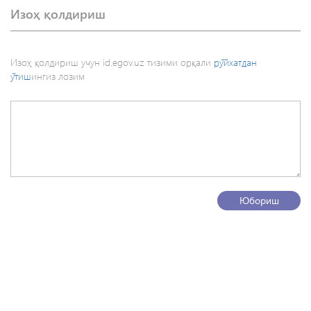
Изоҳ қолдириш
Изоҳ қолдириш учун id.egov.uz тизими орқали
рўйхатдан
ўтиш
ингиз лозим
Юбориш