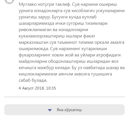
Мутлако нотугри таклиф. Сув нархини ошириш
урнига хонадонларга сув хисоблагич ускуналарини
урнатиш зарур. Бугунги кунда куплаб
шахарларимизда ички сугориш тизимлари
ривожланмаган ва хонадонларни
кукаламзорлаштириш ишлари факат
марказлашган сув таъминот тизими оркали амалга
оширилмокда. Сув нархининг кутарилиши
фукароларнинг ховли жой ва уйлари атрофидаги
майдонларни ободонлаштириш ишларидан воз
кечишга мажбур килади. Бу уз навбатида шахар ва
кишлокларимизни аянчли ахволга тушишига
сабаб булади.
4 Август 2018, 10:35
Яна кўрсатиш