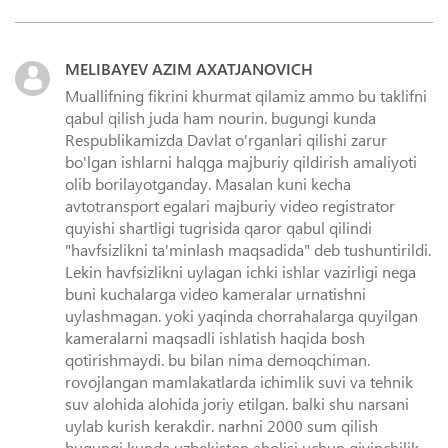
MELIBAYEV AZIM AXATJANOVICH
Muallifning fikrini khurmat qilamiz ammo bu taklifni
qabul qilish juda ham nourin. bugungi kunda
Respublikamizda Davlat o'rganlari qilishi zarur
bo'lgan ishlarni halqga majburiy qildirish amaliyoti
olib borilayotganday. Masalan kuni kecha
avtotransport egalari majburiy video registrator
quyishi shartligi tugrisida qaror qabul qilindi
"havfsizlikni ta'minlash maqsadida" deb tushuntirildi.
Lekin havfsizlikni uylagan ichki ishlar vazirligi nega
buni kuchalarga video kameralar urnatishni
uylashmagan. yoki yaqinda chorrahalarga quyilgan
kameralarni maqsadli ishlatish haqida bosh
qotirishmaydi. bu bilan nima demoqchiman.
rovojlangan mamlakatlarda ichimlik suvi va tehnik
suv alohida alohida joriy etilgan. balki shu narsani
uylab kurish kerakdir. narhni 2000 sum qilish
bugungi kunda uzbekiston aholisi uchun qiyinchilik