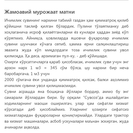
Жамоавий мурожаат матни
Ичимлик сувининг нархини табиий газдан ҳам қимматроқ қилиб
қўйишни таклиф қилган бўлардик. Пулини тўлаяпманку деб
хоҳлаганича исроф қилаётганларни ёз кунлари ҳаддан зиёд кўп
кўряпмиз. Айниқса, ҳовлиларда яшовчи фуқаролар ичимлик
сувини шунчаки кўчага сепиб, ҳамма ерни салқинлаштириш
эвазига жуда кўп миқдордаги тоза ичимлик сувини увол
қилмоқда. Ҳа деса, арзимаган пул-ку, - деб қўйишади.
Охирги кўрсатгичларга қараб ҳисобласак, ичимлик суви учун энг
арзон нарх 1 м3 = 345 сўм бўлса, шу нархни бир неча
баробаргача, 1 м3 учун
2000 сўмгача ёки унданда қимматроқ қилсак, балки аҳолимиз
ичимлик сувини увол қилишмасмиди.
Сувни асрашда яна бошқача йўллари бордир, аммо бу энг
самарали йўллардан бири. Бу орқали “Сувсоз”да ишлайдиган
ходимларнинг маоши оширилгач, улар ҳам сифатли хизмат
кўрсатади деб ҳисоблаймиз. Уларнинг ҳозирги сифатсиз
хизматларидан фуқароларни қониқтирмайди. Улардаги трактор
ва хизмат машиналари, асбоб ускуналари маънан эскирган, жуда
ачинарли аҳволда.