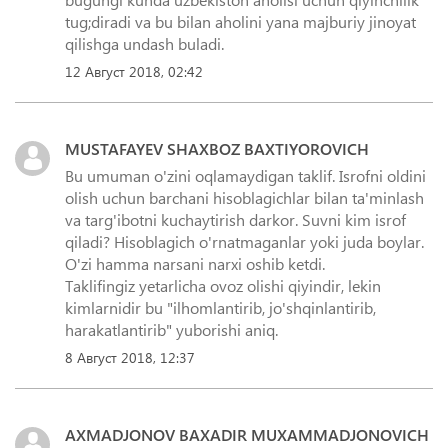
tug;diradi va bu bilan aholini yana majburiy jinoyat
qilishga undash buladi.
12 Август 2018, 02:42
MUSTAFAYEV SHAXBOZ BAXTIYOROVICH
Bu umuman o'zini oqlamaydigan taklif. Isrofni oldini
olish uchun barchani hisoblagichlar bilan ta'minlash
va targ'ibotni kuchaytirish darkor. Suvni kim isrof
qiladi? Hisoblagich o'rnatmaganlar yoki juda boylar.
O'zi hamma narsani narxi oshib ketdi.
Taklifingiz yetarlicha ovoz olishi qiyindir, lekin
kimlarnidir bu "ilhomlantirib, jo'shqinlantirib,
harakatlantirib" yuborishi aniq.
8 Август 2018, 12:37
AXMADJONOV BAXADIR MUXAMMADJONOVICH