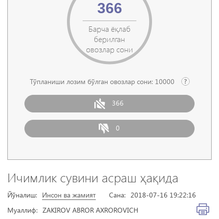
366
Барча ёқлаб
берилган
овозлар сони
Тўпланиши лозим бўлган овозлар сони:
10000
366
0
Ичимлик сувини асраш ҳақида
Йўналиш:
Инсон ва жамият
Сана:
2018-07-16 19:22:16
Муаллиф:
ZAKIROV ABROR AXROROVICH