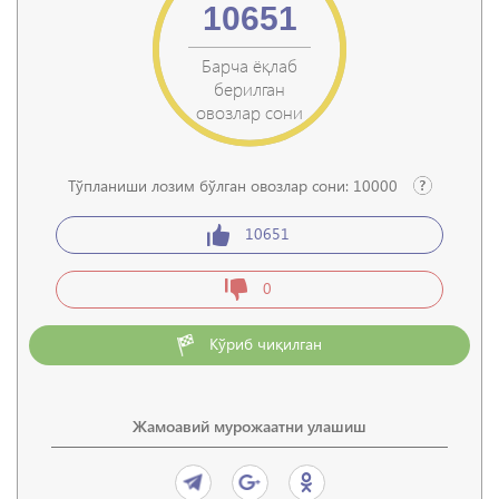
10651
Барча ёқлаб
берилган
овозлар сони
Тўпланиши лозим бўлган овозлар сони:
10000
10651
0
Кўриб чиқилган
Жамоавий мурожаатни улашиш