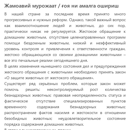
Жамоавий мурожаат / ғоя ни амалга ошириш
В нашей стране за последнее время принято много
прогрессивных и нужных реформ. Однако, такой важный вопрос
как взаимоотношение людей и животных, до сих пор,
практически никак не регулируется. Жестокое обращение к
домашним животным, отсутствие целенаправленных программ
помощи бездомным животным, низкий и неэффективный
уровень контроля и привлечения к ответственности граждан,
жестоко обращающихся со своими домашними животными –
все это печальные реалии сегодняшнего дня.
В целях изменения нынешнего состояния дел и предупреждения
жестокого обращения с животными необходимо принять закон
«О защите животных от жестокого обращения».
Существует ряд серьёзных проблем, которые закон может
помочь решить: неконтролируемый рост количества
безнадзорных животных; правовая неопределенность статуса и
фактическое отсутствие специализированных пунктов
временного содержания безнадзорных животных;
распространение фактов насилия и жестокости в отношении
безобидных животных; неудовлетворительное состояние
порядка содержания домашних животных.
В связи с вышеизложенным, прошу: