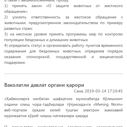
1) принять закон «О защите животных от жестокого
обращения»;
2) усилить ответственность за жестокое обращение с
животными, предусмотренное законодательством по примеру
развитых стран;
3) на местном уровне принять программы мер по контролю
популяции бездомных и домашних животных;
4) определить статус и организовать работу пунктов временного
содержания для бездомных животных, определив порядок
оказания спонсорской, государственной и меценатской
поддержки.
Ваколатли давлат органи қарори
Сана: 2019-03-14 17:10:45
«Ҳайвонларга нисбатан шафқатсиз муносабатда бўлишнинг
олдини олиш чора-тадбирлари тўғрисида»ги «Mening fikrim»
веб-портали орқали келиб тушган электрон жамоавий
мурожаатни кўриб чиқиш натижалари ҳақида
О результатах рассмотрения электронного коллективного