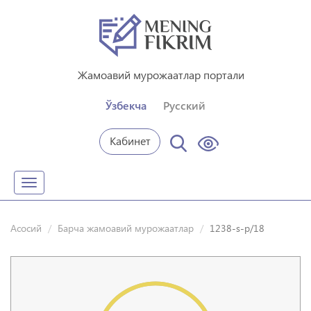
Жамоавий мурожаатлар портали
Ўзбекча
Русский
Кабинет
Toggle
navigation
Асосий
Барча жамоавий мурожаатлар
1238-s-p/18