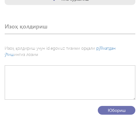
Изоҳ қолдириш
Изоҳ қолдириш учун id.egov.uz тизими орқали
рўйхатдан
ўтиш
ингиз лозим
Юбориш