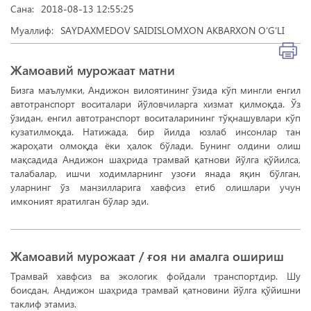
Сана:
2018-08-13 12:55:25
Муаллиф:
SAYDAXMEDOV SAIDISLOMXON AKBARXON O‘G‘LI
Жамоавий мурожаат матни
Бизга маълумки, Андижон вилоятининг ўзида кўп мингли енгил
автотранспорт воситалари йўловчиларга хизмат қилмоқда. Ўз
ўзидан, енгил автотранспорт воситаларининг тўқнашувлари кўп
кузатилмоқда. Натижада, бир йилда юзлаб инсонлар тан
жароҳати олмоқда ёки ҳалок бўлади. Бунинг олдини олиш
мақсадида Андижон шаҳрида трамвай қатнови йўлга қўйилса,
талабалар, ишчи ходимларнинг узоғи янада яқин бўлган,
уларнинг ўз манзилларига хавфсиз етиб олишлари учун
имконият яратилган бўлар эди.
Жамоавий мурожаат / ғоя ни амалга ошириш
Трамвай хавфсиз ва экологик фойдали транспортдир. Шу
боисдан, Андижон шаҳрида трамвай қатновини йўлга қўйишни
таклиф этамиз.