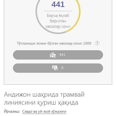
441
Барча ёқлаб
берилган
овозлар сони
Тўпланиши лозим бўлган овозлар сони:
1000
441
0
Андижон шаҳрида трамвай
линиясини қуриш ҳақида
Йўналиш:
Савдо ва уй-жой хўжалиги