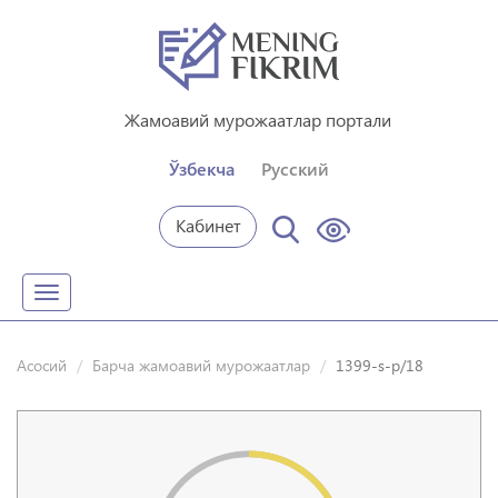
Жамоавий мурожаатлар портали
Ўзбекча
Русский
Кабинет
Toggle
navigation
Асосий
Барча жамоавий мурожаатлар
1399-s-p/18