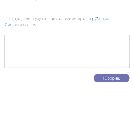
Изоҳ қолдириш учун id.egov.uz тизими орқали
рўйхатдан
ўтиш
ингиз лозим
Юбориш