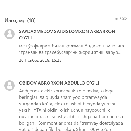
Изоҳлар (
18
)
5202
SAYDAXMEDOV SAIDISLOMXON AKBARXON
O‘G‘LI
мен ўз фикрим билан қоламан Андижон вилотига
"транвай ва тралебуслар"ни жорий этиш зарур....
20 Ноябрь 2018, 15:23
OBIDOV ABRORXON ABDULLO O‘G‘LI
Andijonda elektr shunchalik ko'p bo'lsa, xalqqa
beringlar. Xalq uyda sham yoqib tramvayda
yurgandan ko'ra, elektrni ishlatib piyoda yurishi
yaxshi. YTX ni oldini olish uchun haydovchilik
guvohnomasini sotish/sotib olishga barham berilsa
bo'lgani. Kommentlar orasida "tramvay dotatsiyada
yotadi" degan fikr bor ekan. Shun 100% to'g'ri