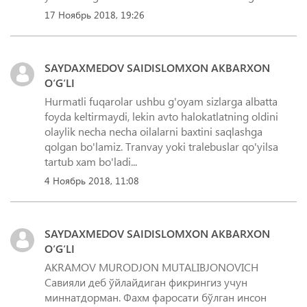
17 Ноябрь 2018, 19:26
SAYDAXMEDOV SAIDISLOMXON AKBARXON
O‘G‘LI
Hurmatli fuqarolar ushbu g'oyam sizlarga albatta
foyda keltirmaydi, lekin avto halokatlatning oldini
olaylik necha necha oilalarni baxtini saqlashga
qolgan bo'lamiz. Tranvay yoki tralebuslar qo'yilsa
tartub xam bo'ladi...
4 Ноябрь 2018, 11:08
SAYDAXMEDOV SAIDISLOMXON AKBARXON
O‘G‘LI
AKRAMOV MURODJON MUTALIBJONOVICH
Савияли деб ўйлайдиган фикрингиз учун
миннатдорман. Фахм фаросати бўлган инсон