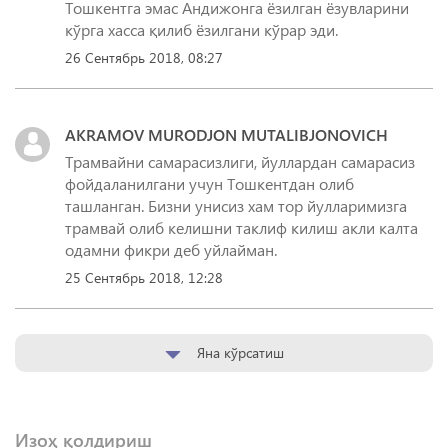
Тошкентга эмас Андижонга ёзилган ёзувларини
кўрга хасса қилиб ёзилгани кўрар эди.
26 Сентябрь 2018, 08:27
AKRAMOV MURODJON MUTALIBJONOVICH
Трамвайни самарасизлиги, йуллардан самарасиз
фойдаланилгани учун Тошкентдан олиб
ташланган. Бизни унисиз хам тор йулларимизга
трамвай олиб келишни таклиф килиш акли калта
одамни фикри деб уйлайман.
25 Сентябрь 2018, 12:28
Яна кўрсатиш
Изоҳ қолдириш