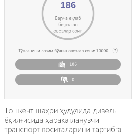
186
Барча ёқлаб
берилган
овозлар сони
Тўпланиши лозим бўлган овозлар сони:
10000
186
0
Тошкент шаҳри ҳудудида дизель
ёқилғисида ҳаракатланувчи
транспорт воситаларини тартибга