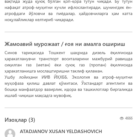
вақтида жуда қуюқ бўлган қоп-қора тутун чиқади. Бу тутун
нафақат атроф-муҳитни кучли ифлослантиради, шунингдек ён-
атрофдаги йўловчи ва пиёдалар, ҳайдовчиларга ҳам катта
ноқулайликлар келтириб чиқаради.
Жамоавий мурожаат / ғоя ни амалга ошириш
Синов тариқасида Тошкент шаҳрида дизель ёқилғисида
ҳаракатланувчи транспорт воситаларини мажбурий равишда
сиқилган газ (метан) ёки суюқ газ (пропан) ёқилғисида
ҳаракатланишга мослаштиришни таклиф қиламан.
Ушбу лойиҳани ИИВ ЙҲХББ, Экология ва атроф-муҳитни
муҳофаза қилиш давлат қўмитаси, Ўзстандарт агентлиги ва
бошқа манфаатдор вазирлик, идора ва ташкилотлар биргаликда
ишлаб чиқиши мақсадга мувофиқ.
Изоҳлар (
3
)
4666
ATADJANOV XUSAN YELDASHOVICH