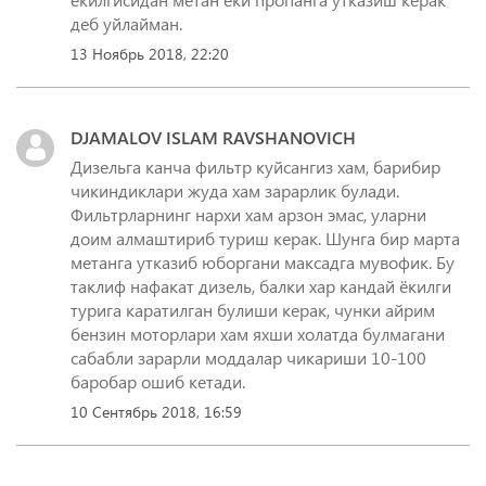
деб уйлайман.
13 Ноябрь 2018, 22:20
DJAMALOV ISLAM RAVSHANOVICH
Дизельга канча фильтр куйсангиз хам, барибир
чикиндиклари жуда хам зарарлик булади.
Фильтрларнинг нархи хам арзон эмас, уларни
доим алмаштириб туриш керак. Шунга бир марта
метанга утказиб юборгани максадга мувофик. Бу
таклиф нафакат дизель, балки хар кандай ёкилги
турига каратилган булиши керак, чунки айрим
бензин моторлари хам яхши холатда булмагани
сабабли зарарли моддалар чикариши 10-100
баробар ошиб кетади.
10 Сентябрь 2018, 16:59