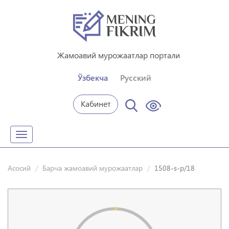
Жамоавий мурожаатлар портали
Ўзбекча
Русский
Кабинет
Toggle
navigation
Асосий
Барча жамоавий мурожаатлар
1508-s-p/18