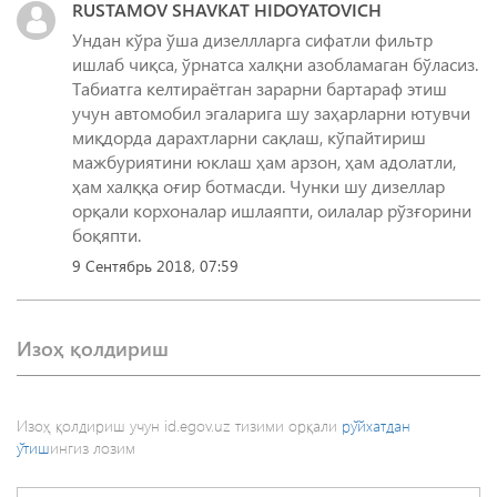
RUSTAMOV SHAVKAT HIDOYATOVICH
Ундан кўра ўша дизеллларга сифатли фильтр
ишлаб чиқса, ўрнатса халқни азобламаган бўласиз.
Табиатга келтираётган зарарни бартараф этиш
учун автомобил эгаларига шу заҳарларни ютувчи
миқдорда дарахтларни сақлаш, кўпайтириш
мажбуриятини юклаш ҳам арзон, ҳам адолатли,
ҳам халққа оғир ботмасди. Чунки шу дизеллар
орқали корхоналар ишлаяпти, оилалар рўзғорини
боқяпти.
9 Сентябрь 2018, 07:59
Изоҳ қолдириш
Изоҳ қолдириш учун id.egov.uz тизими орқали
рўйхатдан
ўтиш
ингиз лозим