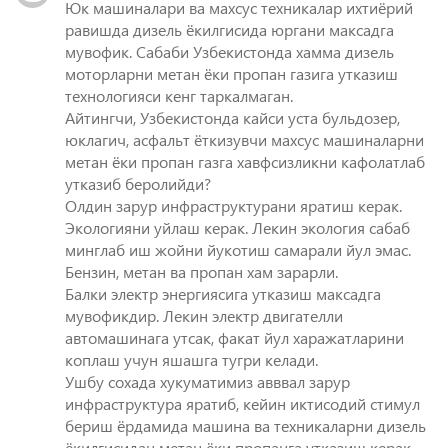
Юк машиналари ва махсус техникалар ихтиёрий
равишда дизель ёкилгисида юргани максадга
мувофик. Сабаби Узбекистонда хамма дизель
моторларни метан ёки пропан газига утказиш
технологияси кенг таркалмаган.
Айтингчи, Узбекистонда кайси уста бульдозер,
юклагич, асфальт ёткизувчи махсус машиналарни
метан ёки пропан газга хавфсизликни кафолатлаб
утказиб беролийди?
Олдин зарур инфраструктурани яратиш керак.
Экологияни уйлаш керак. Лекин экология сабаб
минглаб иш жойни йукотиш самарали йул эмас.
Бензин, метан ва пропан хам зарарли.
Балки электр энергиясига утказиш максадга
мувофикдир. Лекин электр двигателли
автомашинага утсак, факат йул харажатларини
коплаш учун яшашга тугри келади.
Ушбу сохада хукуматимиз авввал зарур
инфраструктура яратиб, кейин иктисодий стимул
бериш ёрдамида машина ва техникаларни дизель
ёкилгисидан метан ёки пропанга утказиш керак