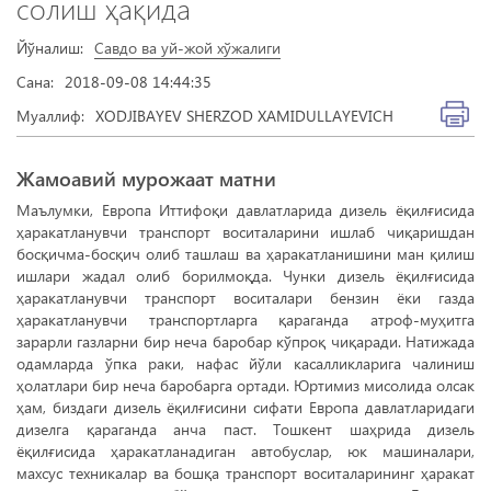
солиш ҳақида
Йўналиш:
Савдо ва уй-жой хўжалиги
Сана:
2018-09-08 14:44:35
Муаллиф:
XODJIBAYEV SHERZOD XAMIDULLAYEVICH
Жамоавий мурожаат матни
Маълумки, Европа Иттифоқи давлатларида дизель ёқилғисида
ҳаракатланувчи транспорт воситаларини ишлаб чиқаришдан
босқичма-босқич олиб ташлаш ва ҳаракатланишини ман қилиш
ишлари жадал олиб борилмоқда. Чунки дизель ёқилғисида
ҳаракатланувчи транспорт воситалари бензин ёки газда
ҳаракатланувчи транспортларга қараганда атроф-муҳитга
зарарли газларни бир неча баробар кўпроқ чиқаради. Натижада
одамларда ўпка раки, нафас йўли касалликларига чалиниш
ҳолатлари бир неча баробарга ортади. Юртимиз мисолида олсак
ҳам, биздаги дизель ёқилғисини сифати Европа давлатларидаги
дизелга қараганда анча паст. Тошкент шаҳрида дизель
ёқилғисида ҳаракатланадиган автобуслар, юк машиналари,
махсус техникалар ва бошқа транспорт воситаларининг ҳаракат