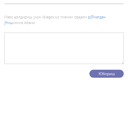
Изоҳ қолдириш учун id.egov.uz тизими орқали
рўйхатдан
ўтиш
ингиз лозим
Юбориш