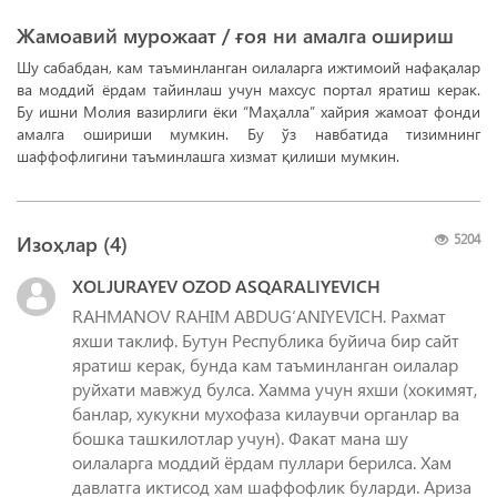
Жамоавий мурожаат / ғоя ни амалга ошириш
Шу сабабдан, кам таъминланган оилаларга ижтимоий нафақалар
ва моддий ёрдам тайинлаш учун махсус портал яратиш керак.
Бу ишни Молия вазирлиги ёки “Маҳалла” хайрия жамоат фонди
амалга ошириши мумкин. Бу ўз навбатида тизимнинг
шаффофлигини таъминлашга хизмат қилиши мумкин.
Изоҳлар (
4
)
5204
XOLJURAYEV OZOD ASQARALIYEVICH
RAHMANOV RAHIM ABDUG‘ANIYEVICH. Рахмат
яхши таклиф. Бутун Республика буйича бир сайт
яратиш керак, бунда кам таъминланган оилалар
руйхати мавжуд булса. Хамма учун яхши (хокимят,
банлар, хукукни мухофаза килаувчи органлар ва
бошка ташкилотлар учун). Факат мана шу
оилаларга моддий ёрдам пуллари берилса. Хам
давлатга иктисод хам шаффофлик буларди. Ариза