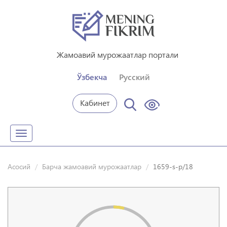
Жамоавий мурожаатлар портали
Ўзбекча
Русский
Кабинет
Toggle
navigation
Асосий
Барча жамоавий мурожаатлар
1659-s-p/18