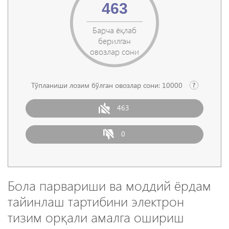
463
Барча ёқлаб
берилган
овозлар сони
Тўпланиши лозим бўлган овозлар сони:
10000
463
0
Бола парвариши ва моддий ёрдам
тайинлаш тартибини электрон
тизим орқали амалга ошириш