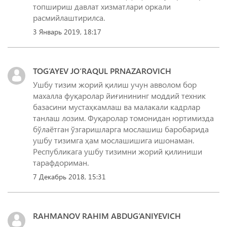
топшириш давлат хизматлари оркали
3 Январь 2019, 18:17
TOG‘AYEV JO‘RAQUL PRNAZAROVICH
Ушбу тизим жорий қилиш учун авволом бор
махалла фуқаролар йиғинининг моддий техник
базасини мустаҳкамлаш ва малакали кадрлар
танлаш лозим. Фуқаролар томонидан юртимизда
бўлаётган ўзгаришларга мослашиш баробарида
ушбу тизимга ҳам мослашишига ишонаман.
Республикага ушбу тизимни жорий қилиниши
тарафдориман.
7 Декабрь 2018, 15:31
RAHMANOV RAHIM ABDUG‘ANIYEVICH