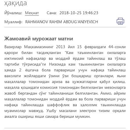
ҳақида
Йўналиш:
Меҳнат
Сана:
2018-10-25 19:46:23
Муаллиф:
RAHMANOV RAHIM ABDUG‘ANIYEVICH
Жамоавий мурожаат матни
Вазирлар Маҳкамасининг 2013 йил 15 февралдаги 44-сонли
қарори билан тасдиқланган “Кам таъминланган оилаларга
ижтимоий нафақалар ва моддий ёрдам тайинлаш ва тўлаш
тартиби тўғрисида”ги Низомда кам таьминланган оилаларга
ҳамда 2 ёшгача бола парвариши учун нафақа тайинлаш
ваколати жойлардаги ўзини ўзи бошқариш органлари, яьни
маҳаллалар томонидан ариза ва ҳужжатларни қабул қилиш,
маҳалла қошидаги комиссия томонидан белгиланган мезонларга
жавоб бергандан сўнг тайинланиши белгиланган. Аммо, айрим
маҳаллалар томонидан моддий ёрдам ва бола парвариши учун
нафақа тайинлашда шаффофлик ва ҳалоллик таьминлашда
муаммолар мавжуд. Ушбу масалани электрон тизим орқали
амалга ошириш яхши самара бериши мумкин.