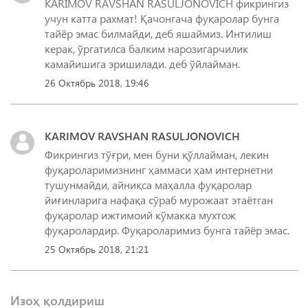
KARIMOV RAVSHAN RASULJONOVICH фикрингиз
учун катта рахмат! Қачонгача фуқаролар бунга
тайёр эмас билмайди, деб яшаймиз. Интилиш
керак, ўргатилса балким нарозигарчилик
камайишига эришилади. деб ўйлайман.
26 Октябрь 2018, 19:46
KARIMOV RAVSHAN RASULJONOVICH
Фикрингиз тўғри, мен буни қўллайман, лекин
фуқароларимизнинг ҳаммаси ҳам интернетни
тушунмайди, айниқса маҳалла фуқаролар
йиғинларига нафақа сўраб мурожаат этаётган
фуқаролар ижтимоий кўмакка мухтож
фуқаролардир. Фуқароларимиз бунга тайёр эмас.
25 Октябрь 2018, 21:21
Изоҳ қолдириш