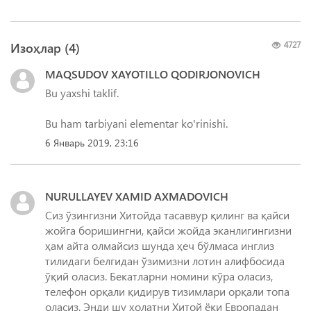
Изоҳлар (
4
)
4727
MAQSUDOV XAYOTILLO QODIRJONOVICH
Bu yaxshi taklif.
Bu ham tarbiyani elementar ko'rinishi.
6 Январь 2019, 23:16
NURULLAYEV XAMID AXMADOVICH
Сиз ўзингизни Хитойда тасаввур қилинг ва қайси
жойга боришингни, қайси жойда эканлигингизни
ҳам айта олмайсиз шунда ҳеч бўлмаса инглиз
тилидаги белгидан ўзимизни лотин алифбосида
ўқий оласиз. Бекатларни номини кўра оласиз,
телефон орқали қидирув тизимлари орқали топа
оласиз. Энди шу ҳолатни Хитой ёки Европадан