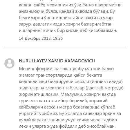
келган сайёҳ меҳмонимиз ўзи ёлғиз шаҳримизни
айланмоқчи бўлса, қандай аҳволда бўлади. Бу
белгиларни ўрнатишнинг айни вақти ва улар
зарур, давлатимизда ҳозирги бажарилаётган
ишларнинг кичик бир қисми деб ҳисоблайман.
14 Декабрь 2018, 19:25
NURULLAYEV XAMID AXMADOVICH
Менинг фикрим, нафақат ушбу матнни балки
жамоат транспортларида қайси бекатга
келганлигини билдирувчи овозли (инглиз тилида)
эълонлар ва электрон таблолар (дастлаб метрода)
жорий этиш лозим. Маълумки, ҳозирги вақтда
туризмга катта эътибор берилиб, хорижий
сайёҳларни асосан метро бекатларида кўплаб
учратиб турибмиз. Бу ҳолатда сайёҳлар эркин ва
қулай ҳаракатланиши учун кичик чора-тадбир
лекин уларга жуда фойдали деб ҳисоблайман.