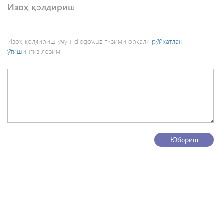
Изоҳ қолдириш
Изоҳ қолдириш учун id.egov.uz тизими орқали
рўйхатдан
ўтиш
ингиз лозим
Юбориш