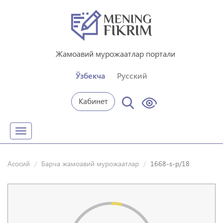
Жамоавий мурожаатлар портали
Ўзбекча
Русский
Кабинет
Toggle
navigation
Асосий
Барча жамоавий мурожаатлар
1668-s-p/18