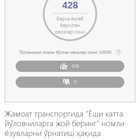
428
Барча ёқлаб
берилган
овозлар сони
Тўпланиши лозим бўлган овозлар сони:
10000
428
0
Жамоат транспортида “Ёши катта
йўловчиларга жой беринг” номли
ёзувларни ўрнатиш ҳақида