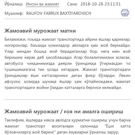
Йўналиш:
Инсон ва жамият
Сана:
2018-10-26 23:11:51
Муаллиф:
RAUFOV FARRUX BAXTIYAROVICH
Жамоавий мурожаат матни
Биламизки, гоҳида жамоат транспортида айрим ёшлар қариялар,
ногиронлар, баъзида ҳомиладор аёлларга ҳам жой бермайди.
Улар мендан бошқа жой берадиганлар бор, нега мен жой
беришим керак деб ҳисоблашади. Агар болалигимизни эсласак,
автобусга чиққанимизда деярли ўриндиққа ўтирмасдан то
тушишимизгача тик ҳолда кетардик. Жамоат транспортидаги
ўриндиқлар ёши катталарники деган фикр бўларди. Лекин
афсуски, ҳозирда шунақа ёшлар ҳам кўпаймокдаки, жамоат
транспортидаги жойни ўзидан катталарга бергиси келмайди.
Жамоавий мурожаат / ғоя ни амалга ошириш
Таклифим, ёшларда кекса авлодга ҳурматни ошириш учун барча
жамоат транспорт воситалари салонида “Ёши катта
йўловчиларга жой беринг” деган ёзувларни ўрнатиш зарур.