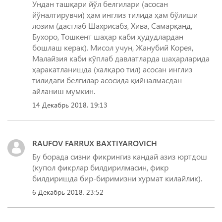
Ундан ташқари йўл белгилари (асосан
йўналтирувчи) ҳам инглиз тилида ҳам бўлиши
лозим (дастлаб Шахрисабз, Хива, Самарқанд,
Бухоро, Тошкент шаҳар каби ҳудудлардан
бошлаш керак). Мисол учун, Жанубий Корея,
Малайзия каби кўплаб давлатларда шаҳарларида
ҳаракатланишда (халқаро тил) асосан инглиз
тилидаги белгилар асосида қийналмасдан
айланиш мумкин.
14 Декабрь 2018, 19:13
RAUFOV FARRUX BAXTIYAROVICH
Бу борада сизни фикрингиз кандай азиз юртдош
(купол фикрлар билдирилмасин, фикр
билдиришда бир-биримизни хурмат килайлик).
6 Декабрь 2018, 23:52