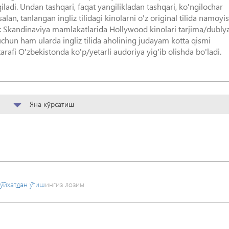
ladi. Undan tashqari, faqat yangilikladan tashqari, ko'ngilochar
an, tanlangan ingliz tilidagi kinolarni o'z original tilida namoyi
or: Skandinaviya mamlakatlarida Hollywood kinolari tarjima/dubly
uchun ham ularda ingliz tilida aholining judayam kotta qismi
afi O'zbekistonda ko'p/yetarli audoriya yig'ib olishda bo'ladi.
Яна кўрсатиш
ўйхатдан ўтиш
ингиз лозим