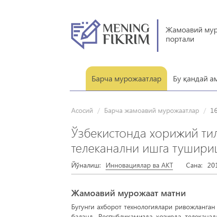
Жамоавий му
портали
Барча мурожаатлар
Бу қандай а
Асосий
Барча жамоавий мурожаатлар
1
Ўзбекистонда хорижий ти
телеканални ишга тушири
Йўналиш:
Инновациялар ва АКТ
Сана:
20
Жамоавий мурожаат матни
Бугунги ахборот технологиялари ривожланган
баланд. Республикамизда ҳозирда телеканал