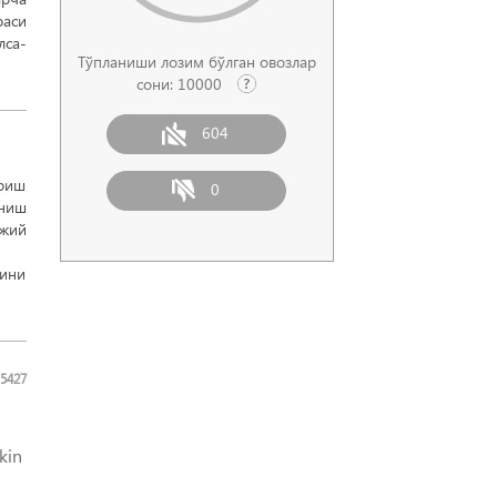
раси
лса-
Тўпланиши лозим бўлган овозлар
сони:
10000
604
ириш
0
аниш
ижий
мини
5427
kin