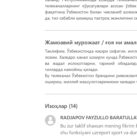
телеканалларнинг кўрсатувлари асосан ўзб
фақатгина Ўзбекистон билан чекланиб қолмоқ
да, тил сабабли қизиқиш пастроқ эканлигини 
Жамоавий мурожаат / ғоя ни ама
Таклифим, Ўзбекистонда юқори сифатли, ингл
лозим. Халқаро канал ҳозирги кунда Ўзбекис
ва жадал ислоҳотларни, тарихий обидалар
тилларда намойиш қилади.
Бу телеканал Ўзбекистон брендини ривожлан
Изоҳлар (
14
)
RADJAPOV FAYZULLO BARATULLA
Bu zur taklif shaxsan mening fikri
shu funksiyani uzreport sport va duny