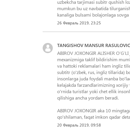
uzbekcha tarjimasi subitr qushish l
mumkun bu uz navbatida tilurganish
kanaliga bulsami bolajonlaga sovga 
26 Февраль 2019, 23:25
TANGISHOV MANSUR RASULOVI
ABIROV JOXONGIR ALISHER O‘G‘LI jud
mexanizmiga taklif bildirishim mumkin
va hattoki reklamalari ham ingliz tilid
subtitr (o'zbek, rus, ingliz tillarida
insonlarga juda foydali manba bo'ladi
kelajakda farzandlarimizning xorijiy 
o'rnida turistlar yoki chet ellik inson
qilishiga ancha yordam beradi.
ABIROV JOXONGIR aka 10 mingtaga ye
qo'shilaman, faqat imkon qadar deta
20 Февраль 2019, 09:58