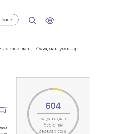
абинет
иган саволлар
Очиқ маълумотлар
604
Барча ёқлаб
берилган
 ҳам
овозлар сони
арча