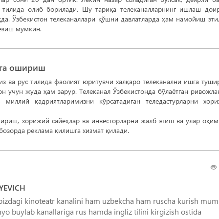
ек тилида олиб борилади. Шу тариқа телеканалларнинг ишлаш дои
да. Ўзбекистон телеканаллари қўшни давлатларда ҳам намойиш эти
сезиш мумкин.
лга ошириш
из ва рус тилида фаолият юритувчи халқаро телеканални ишга туш
тон учун жуда ҳам зарур. Телеканал Ўзбекистонда бўлаётган ривожл
, миллий қадриятларимизни кўрсатадиган теледастурларни хор
тириш, хорижий сайёҳлар ва инвесторларни жалб этиш ва улар оқи
YEVICH
m bizdagi kinoteatr kanalini ham uzbekcha ham ruscha kurish mum
o buylab kanallariga rus hamda ingliz tilini kirgizish ostida