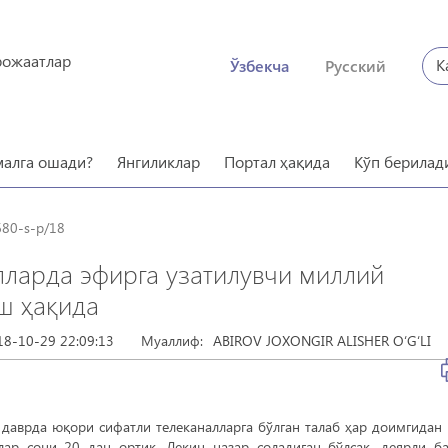
рожаатлар
К
Ўзбекча
Русский
малга ошади?
Янгиликлар
Портал ҳақида
Кўп берилад
680-s-p/18
лларда эфирга узатилувчи миллий
ш ҳақида
18-10-29 22:09:13
Муаллиф:
ABIROV JOXONGIR ALISHER O‘G‘LI
 даврда юқори сифатли телеканалларга бўлган талаб ҳар доимгидан
лар сони 20 дан ортиқ. Лекин назар соладиган бўлсак, деярли б