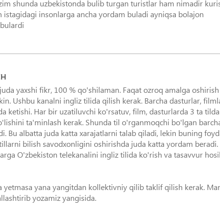
ozim shunda uzbekistonda bulib turgan turistlar ham nimadir kuri
 istagidagi insonlarga ancha yordam buladi ayniqsa bolajon
bulardi
CH
a yaxshi fikr, 100 % qo'shilaman. Faqat ozroq amalga oshirish
. Ushbu kanalni ingliz tilida qilish kerak. Barcha dasturlar, filml
a ketishi. Har bir uzatiluvchi ko'rsatuv, film, dasturlarda 3 ta tilda
) bo'lishini ta'minlash kerak. Shunda til o'rganmoqchi bo'lgan barch
. Bu albatta juda katta xarajatlarni talab qiladi, lekin buning foyd
tillarni bilish savodxonligini oshirishda juda katta yordam beradi.
larga O'zbekiston telekanalini ingliz tilida ko'rish va tasavvur hosi
tmasa yana yangitdan kollektivniy qilib taklif qilish kerak. Ma
llashtirib yozamiz yangisida.