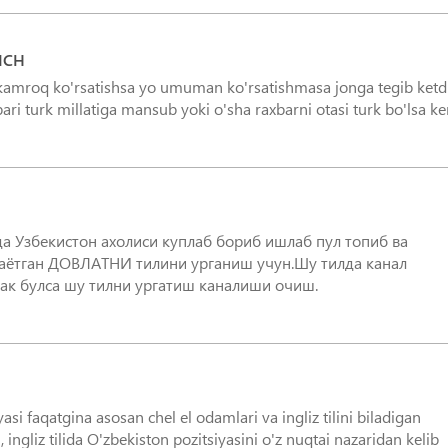
ICH
i kamroq ko'rsatishsa yo umuman ko'rsatishmasa jonga tegib ketd
а Узбекистон ахолиси куплаб бориб ишлаб пул топиб ва
лаётган ДОВЛАТНИ тилини урганиш учун.Шу тилда канал
ак булса шу тилни ургатиш каналиши очиш.
asi faqatgina asosan chel el odamlari va ingliz tilini biladigan
, ingliz tilida O'zbekiston pozitsiyasini o'z nuqtai nazaridan kelib