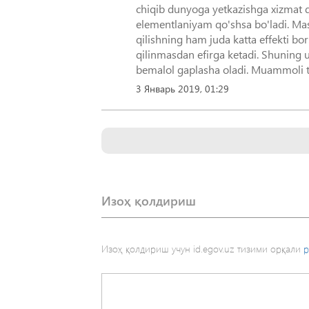
chiqib dunyoga yetkazishga xizmat qi
elementlaniyam qo'shsa bo'ladi. Masal
qilishning ham juda katta effekti b
qilinmasdan efirga ketadi. Shuning 
bemalol gaplasha oladi. Muammoli tar
3 Январь 2019, 01:29
Изоҳ қолдириш
Изоҳ қолдириш учун id.egov.uz тизими орқали
р