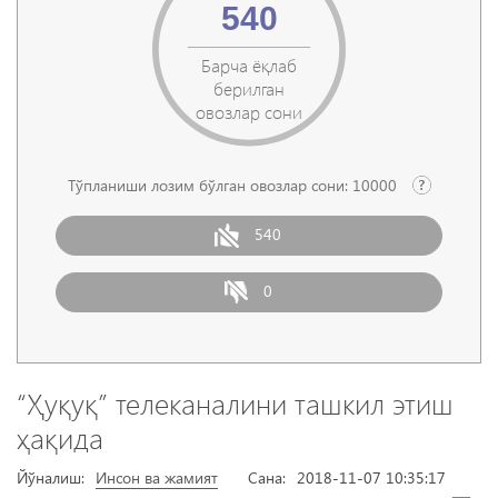
540
Барча ёқлаб
берилган
овозлар сони
Тўпланиши лозим бўлган овозлар сони:
10000
540
0
“Ҳуқуқ” телеканалини ташкил этиш
ҳақида
Йўналиш:
Инсон ва жамият
Сана:
2018-11-07 10:35:17