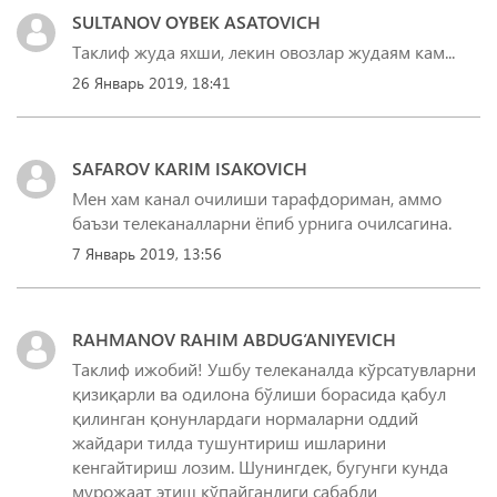
SULTANOV OYBEK ASATOVICH
Таклиф жуда яхши, лекин овозлар жудаям кам...
26 Январь 2019, 18:41
SAFAROV KARIM ISAKOVICH
Мен хам канал очилиши тарафдориман, аммо
баъзи телеканалларни ёпиб урнига очилсагина.
7 Январь 2019, 13:56
RAHMANOV RAHIM ABDUG‘ANIYEVICH
Таклиф ижобий! Ушбу телеканалда кўрсатувларни
қизиқарли ва одилона бўлиши борасида қабул
қилинган қонунлардаги нормаларни оддий
жайдари тилда тушунтириш ишларини
кенгайтириш лозим. Шунингдек, бугунги кунда
мурожаат этиш кўпайганлиги сабабли