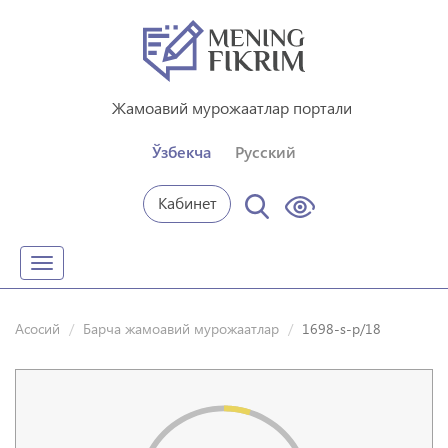
Жамоавий мурожаатлар портали
Ўзбекча
Русский
Кабинет
Toggle
navigation
Асосий
Барча жамоавий мурожаатлар
1698-s-p/18