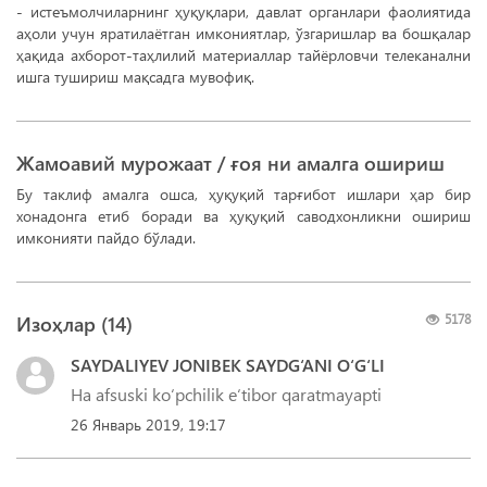
- истеъмолчиларнинг ҳуқуқлари, давлат органлари фаолиятида
аҳоли учун яратилаётган имкониятлар, ўзгаришлар ва бошқалар
ҳақида ахборот-таҳлилий материаллар тайёрловчи телеканални
ишга тушириш мақсадга мувофиқ.
Жамоавий мурожаат / ғоя ни амалга ошириш
Бу таклиф амалга ошса, ҳуқуқий тарғибот ишлари ҳар бир
хонадонга етиб боради ва ҳуқуқий саводхонликни ошириш
имконияти пайдо бўлади.
Изоҳлар (
14
)
5178
SAYDALIYEV JONIBEK SAYDG‘ANI O‘G‘LI
Ha afsuski ko‘pchilik e‘tibor qaratmayapti
26 Январь 2019, 19:17