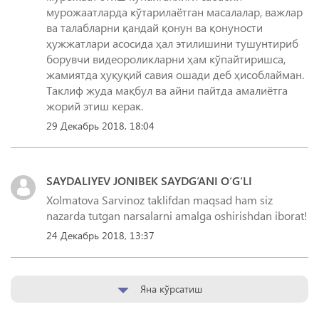
мурожаатларда кўтарилаётган масалалар, важлар
ва талабларни қандай қонун ва қонуности
ҳужжатлари асосида ҳал этилишини тушунтириб
борувчи видеороликларни ҳам кўпайтиришса,
жамиятда ҳуқуқий савия ошади деб ҳисоблайман.
Таклиф жуда мақбул ва айни пайтда амалиётга
жорий этиш керак.
29 Декабрь 2018, 18:04
SAYDALIYEV JONIBEK SAYDG‘ANI O‘G‘LI
Xolmatova Sarvinoz taklifdan maqsad ham siz
nazarda tutgan narsalarni amalga oshirishdan iborat!
24 Декабрь 2018, 13:37
Яна кўрсатиш