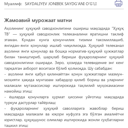
Муаллиф:
SAYDALIYEV JONIBEK SAYDG‘ANI O‘G‘LI
Жамоавий мурожаат матни
Аҳолининг ҳуқуқий саводхонлигини ошириш мақсадида “Ҳуқуқ
ТВ” — ҳуқуқий саводхонлик телеканалини яратишни таклиф
этаман. Кундан кунга қонунчилик тизими такомиллашиб,
янгидан-янги қонунлар ишлаб чиқилмоқда. Ҳуқуқий телеканал
аҳолини янги қонунлар ва бошқа норматив-ҳуқуқий ҳужжатлар
билан таништириб, шарҳлаб бериши фуқароларнинг ҳуқуқий
саводхонлигини оширади. Зеро, ҳозирда телевидение энг кенг
тарқалган ахборот воситаси бўлиб қолмоқда. Шу сабабдан:
- аҳолини янги қабул қилинаётган қонун ҳужжатлари мазмун-
моҳияти ҳақида мунтазам хабардор қилиб бориш ва уларнинг
малакали мутахассислар иштирокида таҳлилий муҳокамасини
намойиш этиш;
- ёшларда қонунларга ҳурмат ҳиссини уйғотиш мақсадида
туркум дастурлар тайёрлаш;
- фуқароларнинг ҳуқуқий саволларига жавоблар бериш
мақсадида малакали ва юқори нуфузга эга бўлган амалиётчи
юристлар, ҳуқуқшунос олимлар иштирокида жонли суҳбатларни
ташкил этиш;