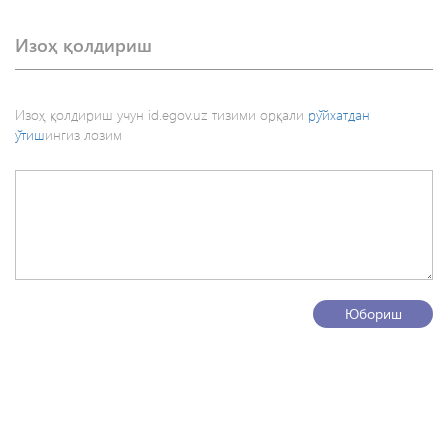
Изоҳ қолдириш
Изоҳ қолдириш учун id.egov.uz тизими орқали
рўйхатдан
ўтиш
ингиз лозим
Юбориш