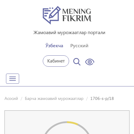
Жамоавий мурожаатлар портали
Ўзбекча
Русский
Кабинет
Toggle
navigation
Асосий
Барча жамоавий мурожаатлар
1706-s-p/18