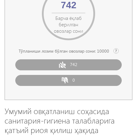
742
Барча ёқлаб
берилган
овозлар сони
Тўпланиши лозим бўлган овозлар сони:
10000
742
0
Умумий овқатланиш соҳасида
санитария-гигиена талабларига
қатъий риоя қилиш ҳақида