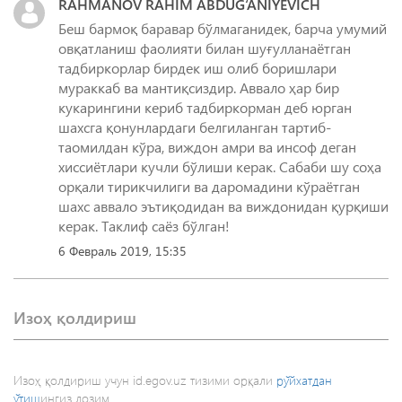
RAHMANOV RAHIM ABDUG‘ANIYEVICH
Беш бармоқ баравар бўлмаганидек, барча умумий
овқатланиш фаолияти билан шуғулланаётган
тадбиркорлар бирдек иш олиб боришлари
мураккаб ва мантиқсиздир. Аввало ҳар бир
кукарингини кериб тадбиркорман деб юрган
шахсга қонунлардаги белгиланган тартиб-
таомилдан кўра, виждон амри ва инсоф деган
хиссиётлари кучли бўлиши керак. Сабаби шу соҳа
орқали тирикчилиги ва даромадини кўраётган
шахс аввало эътиқодидан ва виждонидан қурқиши
керак. Таклиф саёз бўлган!
6 Февраль 2019, 15:35
Изоҳ қолдириш
Изоҳ қолдириш учун id.egov.uz тизими орқали
рўйхатдан
ўтиш
ингиз лозим