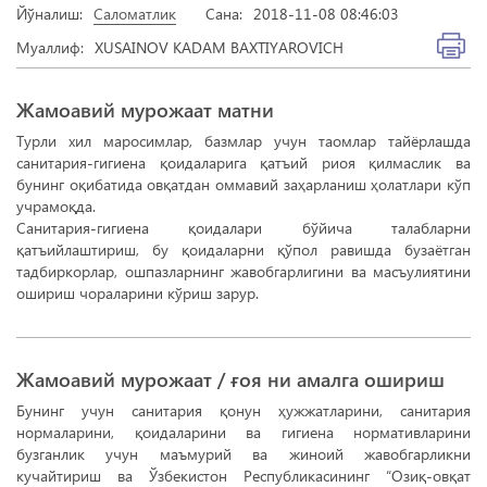
Йўналиш:
Саломатлик
Сана:
2018-11-08 08:46:03
Муаллиф:
XUSAINOV KADAM BAXTIYAROVICH
Жамоавий мурожаат матни
Турли хил маросимлар, базмлар учун таомлар тайёрлашда
санитария-гигиена қоидаларига қатъий риоя қилмаслик ва
бунинг оқибатида овқатдан оммавий заҳарланиш ҳолатлари кўп
учрамоқда.
Санитария-гигиена қоидалари бўйича талабларни
қатъийлаштириш, бу қоидаларни қўпол равишда бузаётган
тадбиркорлар, ошпазларнинг жавобгарлигини ва масъулиятини
ошириш чораларини кўриш зарур.
Жамоавий мурожаат / ғоя ни амалга ошириш
Бунинг учун санитария қонун ҳужжатларини, санитария
нормаларини, қоидаларини ва гигиена нормативларини
бузганлик учун маъмурий ва жиноий жавобгарликни
кучайтириш ва Ўзбекистон Республикасининг “Озиқ-овқат