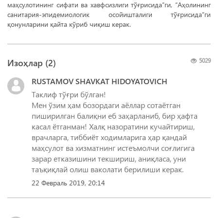
маҳсулотининг сифати ва хавфсизлиги тўғрисида”ги, “Аҳолининг
санитария-эпидемиологик осойишталиги тўғрисида”ги
қонунларини қайта кўриб чиқиш керак.
Изоҳлар (
2
)
5029
RUSTAMOV SHAVKAT HIDOYATOVICH
Таклиф тўғри бўлган!
Мен ўзим ҳам бозордаги аёллар сотаётган
пиширилган балиқни еб заҳарланиб, бир ҳафта
касал ётганман! Халқ назоратини кучайтириш,
врачларга, тиббиёт ходимларига ҳар қандай
маҳсулот ва хизматнинг истеъмолчи соғлигига
зарар етказишини текшириш, аниқласа, уни
таъқиқлай олиш ваколати берилиши керак.
22 Февраль 2019, 20:14