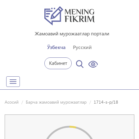
Жамоавий мурожаатлар портали
Ўзбекча
Русский
Кабинет
Toggle
navigation
Асосий
Барча жамоавий мурожаатлар
1714-s-p/18