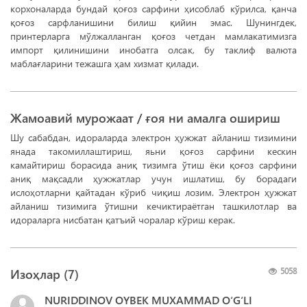
корхоналарда бундай қоғоз сарфини ҳисоблаб кўрилса, қанча
қоғоз сарфланишини билиш қийин эмас. Шунингдек,
принтерларга мўлжалланган қоғоз четдан мамлакатимизга
импорт қилинишини инобатга олсак, бу таклиф валюта
маблағларини тежашга ҳам хизмат қилади.
Жамоавий мурожаат / ғоя ни амалга ошириш
Шу сабабдан, идораларда электрон ҳужжат айланиш тизимини
янада такомиллаштириш, яьни қоғоз сарфини кескин
камайтириш борасида аниқ тизимга ўтиш ёки қоғоз сарфини
аниқ мақсадли ҳужжатлар учун ишлатиш, бу борадаги
ислоҳотларни қайтадан кўриб чиқиш лозим. Электрон ҳужжат
айланиш тизимига ўтишни кечиктираётган ташкилотлар ва
идораларга нисбатан қатъий чоралар кўриш керак.
Изоҳлар (
7
)
5058
NURIDDINOV OYBEK MUXAMMAD O‘G‘LI