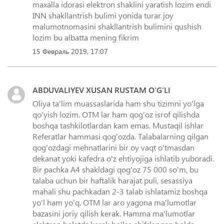
maxalla idorasi elektron shaklini yaratish lozim endi
INN shakllantrish bulimi yonida turar joy
malumotnomasini shakllantrish bulimini qushish
lozim bu albatta mening fikrim
15 Февраль 2019, 17:07
ABDUVALIYEV XUSAN RUSTAM O‘G‘LI
Oliya ta'lim muassaslarida ham shu tizimni yo'lga
qo'yish lozim. OTM lar ham qog'oz isrof qilishda
boshqa tashkilotlardan kam emas. Mustaqil ishlar
Referatlar hammasi qog'ozda. Talabalarning qilgan
qog'ozdagi mehnatlarini bir oy vaqt o'tmasdan
dekanat yoki kafedra o'z ehtiyojiga ishlatib yuboradi.
Bir pachka A4 shakldagi qog'oz 75 000 so'm, bu
talaba uchun bir haftalik harajat puli, sesassiya
mahali shu pachkadan 2-3 talab ishlatamiz boshqa
yo'l ham yo'q. OTM lar aro yagona ma'lumotlar
bazasini joriy qilish kerak. Hamma ma'lumotlar