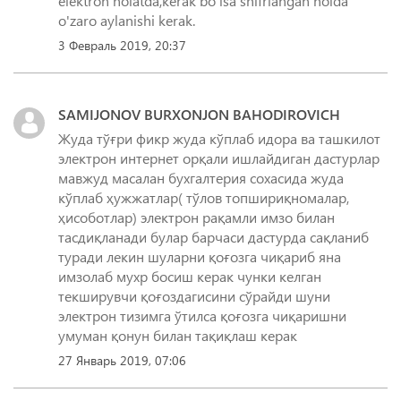
elektron holatda,kerak bo'lsa shifrlangan holda
o'zaro aylanishi kerak.
3 Февраль 2019, 20:37
SAMIJONOV BURXONJON BAHODIROVICH
Жуда тўғри фикр жуда кўплаб идора ва ташкилот
электрон интернет орқали ишлайдиган дастурлар
мавжуд масалан бухгалтерия сохасида жуда
кўплаб ҳужжатлар( тўлов топшириқномалар,
ҳисоботлар) электрон рақамли имзо билан
тасдиқланади булар барчаси дастурда сақланиб
туради лекин шуларни қоғозга чиқариб яна
имзолаб мухр босиш керак чунки келган
текширувчи қоғоздагисини сўрайди шуни
электрон тизимга ўтилса қоғозга чиқаришни
умуман қонун билан тақиқлаш керак
27 Январь 2019, 07:06