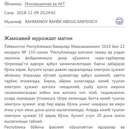
Йўналиш:
Инновациялар ва АКТ
Сана:
2018-11-09 20:24:42
Муаллиф:
RAHMANOV RAHIM ABDUG‘ANIYEVICH
Жамоавий мурожаат матни
Ўзбекистон Республикаси Вазирлар Маҳкамасининг 2010 йил 22
июлдаги № 155-сонли “Республикада қоғозни тежаш ва ундан
оқилона фойдаланишга доир қўшимча чора-тадбирлар
тўғрисида”ги қарори қабул қилинганлигидан барча хабардор
бўлса керак. Бугунги кунда давлат идораларида электрон ҳужжат
айланиш борасида кўплаб ҳужжатлар қабул қилиниб, ҳаётга
тадбиқ этилмоқда. Бироқ, айрим ҳолатларда келиб тушган
электрон ҳужжат қоғозга чиқарилиб, ушбу қоғоз ижроси
таъминлангандан кейин яна қоғозга чоп этиб, тасдиқланган
ҳолда сканердан ўтказишга тўғри келмоқда. Битта келиб тушган
электрон ҳужжат агар бир варақ бўлса, унинг чиқариш ва ижро
этиш учун икки дона қоғоз ишлатилмоқда. Агарда келиб тушган
электрон ҳужжат 10 варақ бўлса, бунинг учун 20 дона қоғоз
ишлатилиши табиий.
Республика бўйича фаолият кўрсатаётган идоралар ва