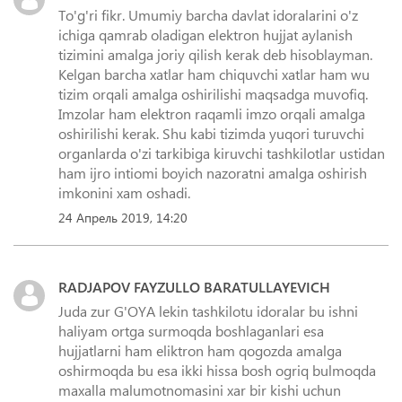
To'g'ri fikr. Umumiy barcha davlat idoralarini o'z
ichiga qamrab oladigan elektron hujjat aylanish
tizimini amalga joriy qilish kerak deb hisoblayman.
Kelgan barcha xatlar ham chiquvchi xatlar ham wu
tizim orqali amalga oshirilishi maqsadga muvofiq.
Imzolar ham elektron raqamli imzo orqali amalga
oshirilishi kerak. Shu kabi tizimda yuqori turuvchi
organlarda o'zi tarkibiga kiruvchi tashkilotlar ustidan
ham ijro intiomi boyich nazoratni amalga oshirish
imkonini xam oshadi.
24 Апрель 2019, 14:20
RADJAPOV FAYZULLO BARATULLAYEVICH
Juda zur G'OYA lekin tashkilotu idoralar bu ishni
haliyam ortga surmoqda boshlaganlari esa
hujjatlarni ham eliktron ham qogozda amalga
oshirmoqda bu esa ikki hissa bosh ogriq bulmoqda
maxalla malumotnomasini xar bir kishi uchun