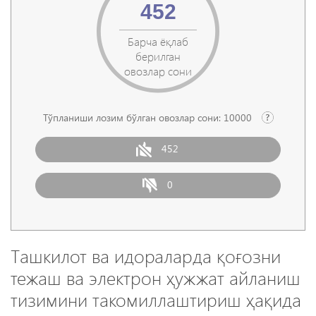
452
Барча ёқлаб
берилган
овозлар сони
Тўпланиши лозим бўлган овозлар сони:
10000
452
0
Ташкилот ва идораларда қоғозни
тежаш ва электрон ҳужжат айланиш
тизимини такомиллаштириш ҳақида