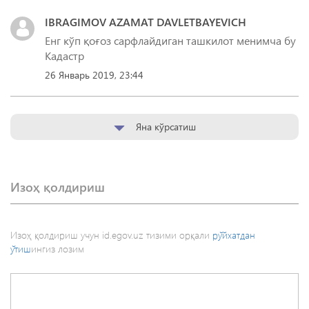
IBRAGIMOV AZAMAT DAVLETBAYEVICH
Енг кўп қоғоз сарфлайдиган ташкилот менимча бу
Кадастр
26 Январь 2019, 23:44
Яна кўрсатиш
Изоҳ қолдириш
Изоҳ қолдириш учун id.egov.uz тизими орқали
рўйхатдан
ўтиш
ингиз лозим