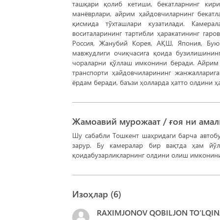
ташқари қолиб кетиши, бекатларнинг кир
манёврлари, айрим ҳайдовчиларнинг бекатл
қисмида тўхташлари кузатилади. Камера
воситаларининг тартибли ҳаракатининг гаров
Россия, Жанубий Корея, АҚШ, Япония, Бу
мавжудлиги очиқчасига қоида бузилишининг
чораларни қўллаш имконини беради. Айрим 
транспорти ҳайдовчиларининг жанжалларига
ёрдам беради, баъзи ҳолларда ҳатто олдини ҳ
Жамоавий мурожаат / ғоя ни ама
Шу сабабли Тошкент шаҳридаги барча автобу
зарур. Бу камералар бир вақтда ҳам йўл
қоидабузарликларнинг олдини олиш имконини
Изоҳлар (
6
)
RAXIMJONOV QOBILJON TO‘LQINJ