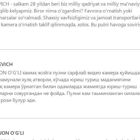
salkam 28 yildan beri biz milliy qadriyat va milliy ma'naviy
qilib kelyapmiz. Biror nima o'zgardimi? Favvora o'rnatish yoki
narsalar so'ralmadi. Shaxsiy xavfsizligimiz va jamoat transportlari
 kamera o'rnatish taklif qilinmoqda, xolos. Bu pulni havoga soviri
EVICH
 O‘G‘LI хамма жойга пулни сарфлаб видео камера қуйишда
 намунали хулқ атворли, кўчада юриш туриш маданиятини
уқ камера ўрнатган билан одамларда жамиятда юриш-туриш
лларни совургандан не фойда. Пулни кам таьминланган оилала
рози булур эди.
ON O‘G‘LI