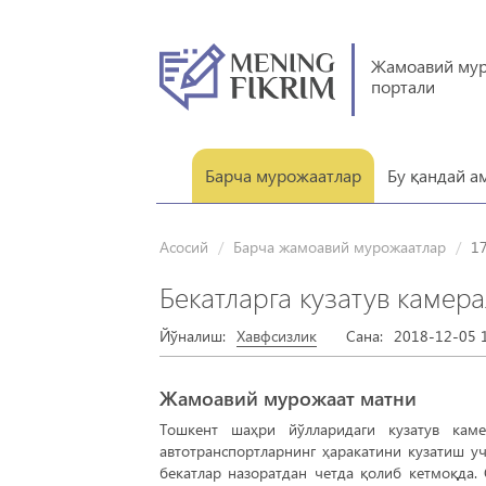
Жамоавий му
портали
Барча мурожаатлар
Бу қандай а
Асосий
Барча жамоавий мурожаатлар
1
Бекатларга кузатув камер
Йўналиш:
Хавфсизлик
Сана:
2018-12-05 1
Жамоавий мурожаат матни
Тошкент шаҳри йўлларидаги кузатув каме
автотранспортларнинг ҳаракатини кузатиш уч
бекатлар назоратдан четда қолиб кетмоқда.