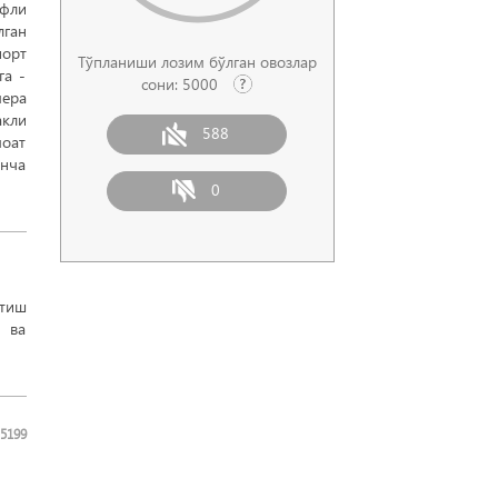
вфли
лган
орт
Тўпланиши лозим бўлган овозлар
га -
сони:
5000
мера
акли
588
моат
анча
0
атиш
ш ва
5199