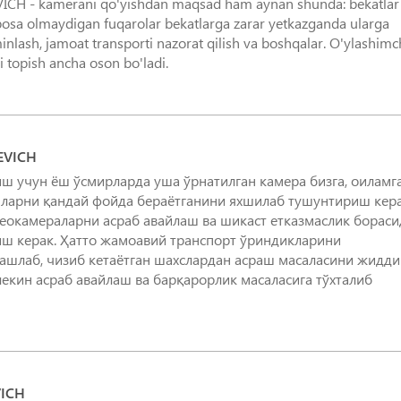
 - kamerani qo'yishdan maqsad ham aynan shunda: bekatlar
i bosa olmaydigan fuqarolar bekatlarga zarar yetkazganda ularga
'minlash, jamoat transporti nazorat qilish va boshqalar. O'ylashim
 topish ancha oson bo'ladi.
EVICH
ш учун ёш ўсмирларда уша ўрнатилган камера бизга, оиламга
мларни қандай фойда бераётганини яхшилаб тушунтириш кера
идеокамераларни асраб авайлаш ва шикаст етказмаслик бораси
иш керак. Ҳатто жамоавий транспорт ўриндикларини
ташлаб, чизиб кетаётган шахслардан асраш масаласини жидд
лекин асраб авайлаш ва барқарорлик масаласига тўхталиб
ICH