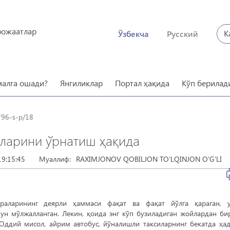
рожаатлар
К
Ўзбекча
Русский
малга ошади?
Янгиликлар
Портал ҳақида
Кўп берилад
796-s-p/18
аларини ўрнатиш ҳақида
9:15:45
Муаллиф:
RAXIMJONOV QOBILJON TO‘LQINJON O‘G‘LI
раларининг деярли ҳаммаси фақат ва фақат йўлга қараган, у
ун мўлжалланган. Лекин, қоида энг кўп бузиладиган жойлардан би
 Оддий мисол, айрим автобус, йўналишли таксиларнинг бекатда ҳа