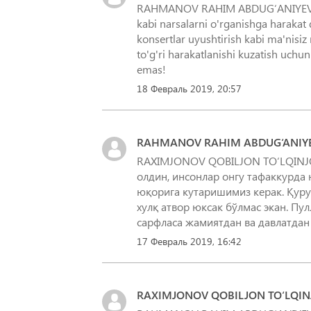
RAHMANOV RAHIM ABDUG‘ANIYEVICH - 
kabi narsalarni o'rganishga harakat 
konsertlar uyushtirish kabi ma'nisiz 
to'g'ri harakatlanishi kuzatish uchun
emas!
18 Февраль 2019, 20:57
RAHMANOV RAHIM ABDUG‘ANIY
RAXIMJONOV QOBILJON TO‘LQINJON
олдин, инсонлар онгу тафаккурда
юқорига кутаришимиз керак. Қур
хулқ атвор юксак бўлмас экан. Пу
сарфласа жамиятдан ва давлатдан 
17 Февраль 2019, 16:42
RAXIMJONOV QOBILJON TO‘LQINJ