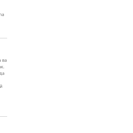
cha
 ва
к.
да
ий