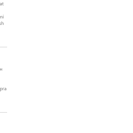
at
ni
sh
н
рга