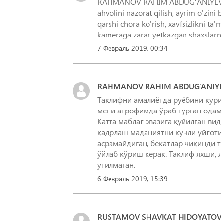
RAHMANOV RAHIM ABDUG‘ANIYEVICH
ahvolini nazorat qilish, ayrim o'zin
qarshi chora ko'rish, xavfsizlikni ta
kameraga zarar yetkazgan shaxslarni
7 Февраль 2019, 00:34
RAHMANOV RAHIM ABDUG‘ANIY
Таклифни амалиётда руёбини кури
мени атрофимда ўраб турган ода
Катта маблағ эвазига қуйилган в
қадрлаш маданиятни кучли уйғот
асрамайдиган, бекатлар чиқинди 
ўйлаб кўриш керак. Таклиф яхши, 
утилмаган.
6 Февраль 2019, 15:39
RUSTAMOV SHAVKAT HIDOYATOV