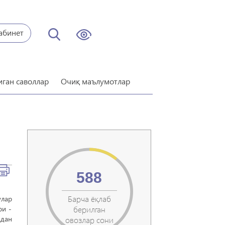
абинет
иган саволлар
Очиқ маълумотлар
588
Барча ёқлаб
лар
ри -
берилган
ддан
овозлар сони