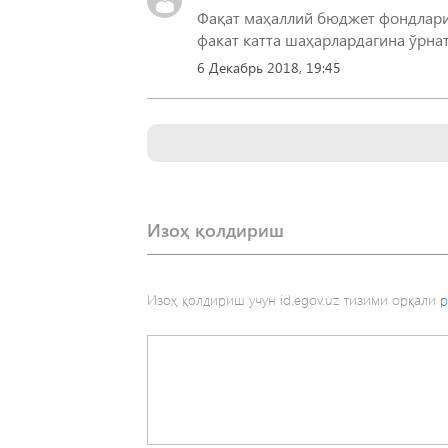
Фақат маҳаллий бюджет фондларид
факат катта шаҳарлардагина ўрна
6 Декабрь 2018, 19:45
Изоҳ қолдириш
Изоҳ қолдириш учун id.egov.uz тизими орқали
р