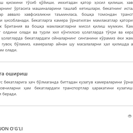
иш қисмини тўсиб қўйиши, иккитадан қатор ҳосил қилиши, ха
арнинг ўртасига машиналарини ташлаб кетишлари, бекатнинг иста
лар аввало хавфсизликни таъминласа, бошқа томондан трансп
и ҳисобланади. Бекатларга камера ўрнатилган мамлакатлар қатори
юк Британия ва бошқа мамлакатларни мисол қилиш мумкин. Ка
 олдини олади ва турли хил кўнгилсиз ҳолатларда тўғри ва кер
ҳолатларда бекатлардаги ойналарнинг синганини кўрамиз ёки жа
 гувоҳ бўламиз, камералар айнан шу масалаларни ҳал қилишда 
ам олади.
лга ошириш
с бекатларига ҳеч бўлмаганда биттадан кузатув камераларини ўрн
овчиларни ҳам бекатлардаги транспортлар ҳаракатини кузати
 беради.
ON O‘G‘LI