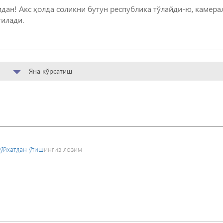
ан! Акс ҳолда соликни бутун республика тўлайди-ю, камера
тилади.
Яна кўрсатиш
ўйхатдан ўтиш
ингиз лозим