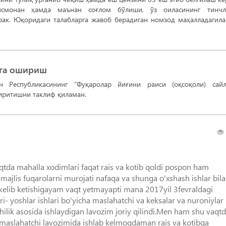
монан ҳамда маънан соғлом бўлиши, ўз оиласининг тинчли
рак. Юқоридаги талабларга жавоб берадиган номзод маҳалладагил
лга ошириш
н Республикасининг “Фуқаролар йиғини раиси (оқсоқоли) сай
киритишни таклиф қиламан.
qtda mahalla xodimlari faqat rais va kotib qoldi pospon ham
a majlis fuqarolarni murojati nafaqa va shunga o'xshash ishlar bil
 kelib ketishigayam vaqt yetmayapti mana 2017yil 3fevraldagi
ri- yoshlar ishlari bo'yicha maslahatchi va keksalar va nuroniylar
hilik asosida ishlaydigan lavozim joriy qilindi.Men ham shu vaqt
ha maslahatchi lavozimida ishlab kelmoqdaman rais va kotibga