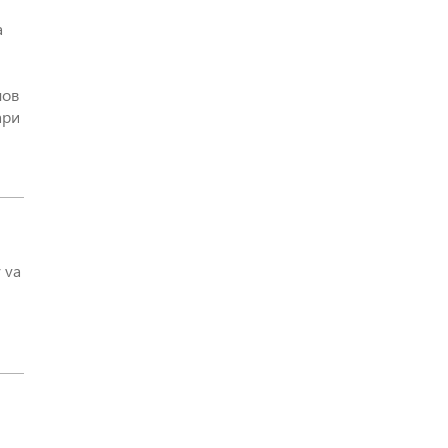
а
лов
ари
 va