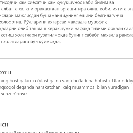
тисодчи хам сиёсатчи хам хукукшунос каби билим ва
 албатта халкни оракасидан эргашитира олиш қобилиятига эг
аислари мажлисдан бўшамайди,унинг ёшини белгилагунча
олос этиш йўлларини ахтарсак мақсадга мувофиқ
қаларни олиб ташлаш керак,чунки нафақа тизими оркали сай
кетиш холатлари кузатилмоқда,бунинг сабаби махалла раисл
 холатларига йўл қўймоқда.
‘G‘LI
ng boshqalarni o‘ylashga na vaqti bo‘ladi na hohishi. Ular oddiy
i. Oqsoqol deganda harakatchan, xalq muammosi bilan yuradigan
senzi o‘rinsiz.
ICH
очиқ сайлов орқали сайланиши лозим.