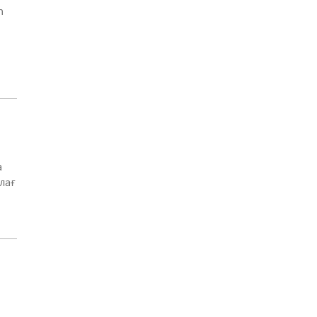
n
а
лағ