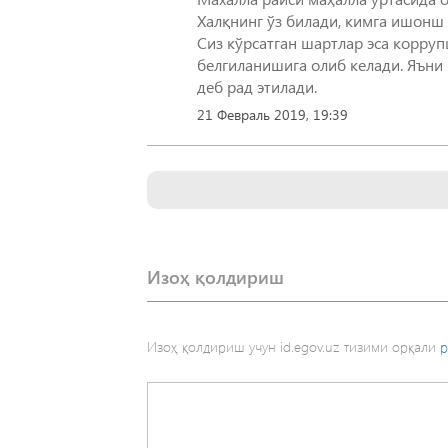
Халқнинг ўз билади, кимга ишонш 
Сиз кўрсатган шартлар эса корруп
белгиланишига олиб келади. Яъни 
деб рад этилади.
21 Февраль 2019, 19:39
Изоҳ қолдириш
Изоҳ қолдириш учун id.egov.uz тизими орқали
р