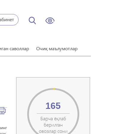
абинет
иган саволлар
Очиқ маълумотлар
165
Барча ёқлаб
берилган
нинг
овозлар сони
рак.