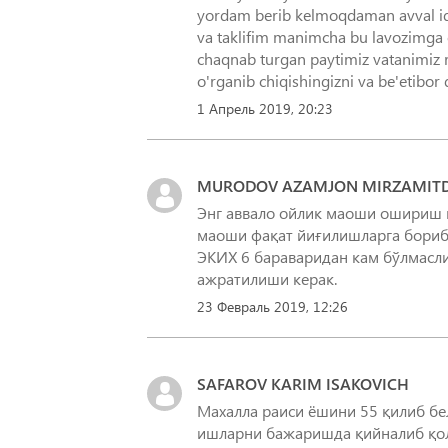
yordam berib kelmoqdaman avval iqti
va taklifim manimcha bu lavozimga oy
chaqnab turgan paytimiz vatanimiz r
o'rganib chiqishingizni va be'etibor
1 Апрель 2019, 20:23
MURODOV AZAMJON MIRZAMITDI
Энг аввало ойлик маоши ошириш к
маоши фақат йиғилишларга бориб 
ЭКИХ 6 бараваридан кам бўлмасли
ажратилиши керак.
23 Февраль 2019, 12:26
SAFAROV KARIM ISAKOVICH
Махалла раиси ёшини 55 қилиб бе
ишларни бажаришда қийналиб қол