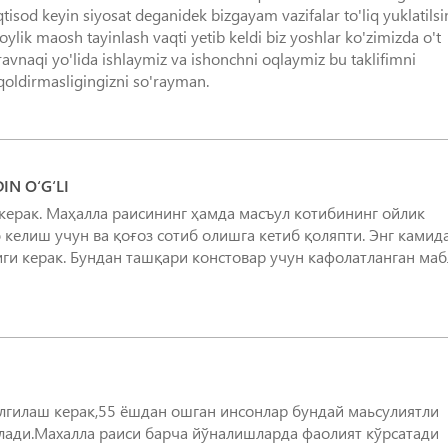
sod keyin siyosat deganidek bizgayam vazifalar to'liq yuklatilsi
lik maosh tayinlash vaqti yetib keldi biz yoshlar ko'zimizda o't
avnaqi yo'lida ishlaymiz va ishonchni oqlaymiz bu taklifimni
 qoldirmasligingizni so'rayman.
N O‘G‘LI
ерак. Маҳалла раисининг ҳамда масъул котибининг ойлик
келиш учун ва қоғоз сотиб олишга кетиб қоляпти. Энг камид
ги керак. Бундан ташқари констовар учун кафолатланган маб
лгилаш керак,55 ёшдан ошган инсонлар бундай маьсулиятли
ади.Махалла раиси барча йўналишларда фаолият кўрсатади