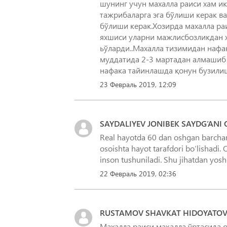
шунинг учун махалла раиси хам ик
тажрибаларга эга бўлиши керак ва
бўлиши керак.Хозирда махалла р
яхшиси уларни мажлисбозликдан х
ьўларди..Махалла тизимидан нафа
муддатида 2-3 мартадан алмашиб 
нафака тайинлашда қонун бузилиш
23 Февраль 2019, 12:09
SAYDALIYEV JONIBEK SAYDG‘ANI O
Real hayotda 60 dan oshgan barchani
osoishta hayot tarafdori bo‘lishad
inson tushuniladi. Shu jihatdan yosh 
22 Февраль 2019, 02:36
RUSTAMOV SHAVKAT HIDOYATOV
Махалла раиси маҳалла ўртасида 