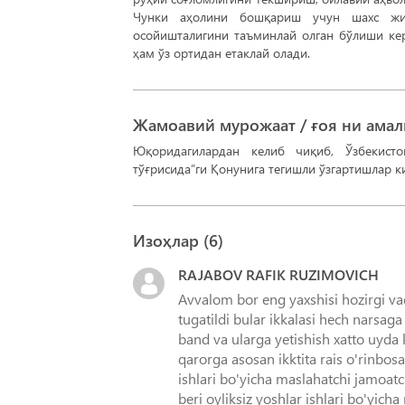
Чунки аҳолини бошқариш учун шахс жис
осойишталигини таъминлай олган бўлиши ке
ҳам ўз ортидан етаклай олади.
Жамоавий мурожаат / ғоя ни ама
Юқоридагилардан келиб чиқиб, Ўзбекисто
тўғрисида”ги Қонунига тегишли ўзгартишлар 
Изоҳлар (
6
)
RAJABOV RAFIK RUZIMOVICH
Avvalom bor eng yaxshisi hozirgi va
tugatildi bular ikkalasi hech narsag
band va ularga yetishish xatto uyda
qarorga asosan ikktita rais o'rinbosa
ishlari bo'yicha maslahatchi jamoatc
beri oyliksiz yoshlar ishlari bo'yic