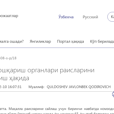
рожаатлар
К
Ўзбекча
Русский
малга ошади?
Янгиликлар
Портал ҳақида
Кўп берилад
808-s-p/18
бошқариш органлари раисларини
иш ҳақида
2-10 16:07:31
Муаллиф:
QULDOSHEV JAVLONBEK QODIROVICH
тта. Маҳалла раисларини сайлаш учун биринчи навбатда номзод
ини тўлиқ ўрганиб чиқиш ҳамда ёш цензини 65 ёш этиб белгилаш ке