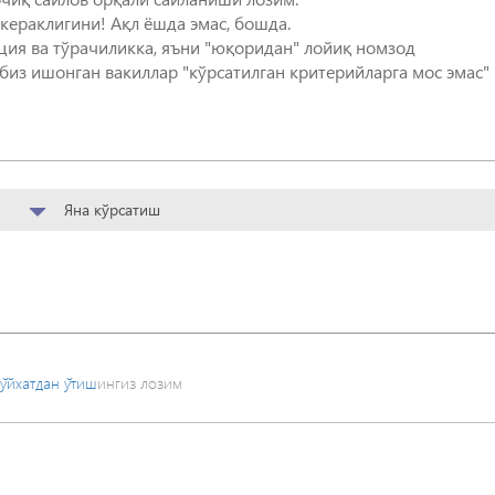
кераклигини! Ақл ёшда эмас, бошда.
ция ва тўрачиликка, яъни "юқоридан" лойиқ номзод
биз ишонган вакиллар "кўрсатилган критерийларга мос эмас"
Яна кўрсатиш
ўйхатдан ўтиш
ингиз лозим