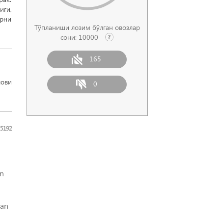
ги,
арни
Тўпланиши лозим бўлган овозлар
сони:
10000
165
лови
0
5192
an
dan