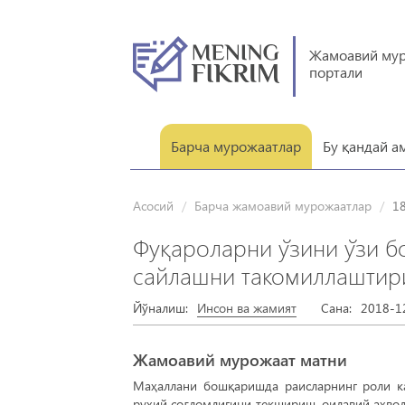
Жамоавий му
портали
Барча мурожаатлар
Бу қандай а
Асосий
Барча жамоавий мурожаатлар
1
Фуқароларни ўзини ўзи 
сайлашни такомиллаштир
Йўналиш:
Инсон ва жамият
Сана:
2018-1
Жамоавий мурожаат матни
Маҳаллани бошқаришда раисларнинг роли ка
руҳий соғломлигини текшириш, оилавий аҳвол