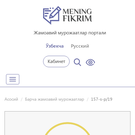
Жамоавий мурожаатлар портали
Ўзбекча
Русский
Кабинет
Toggle
navigation
Асосий
Барча жамоавий мурожаатлар
157-s-p/19