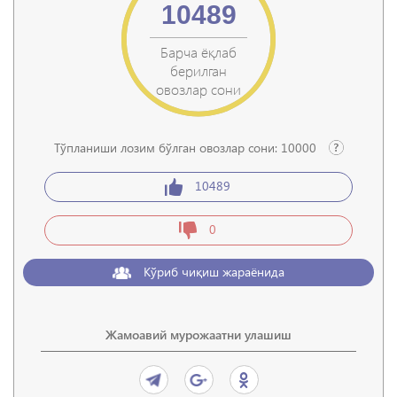
10489
Барча ёқлаб
берилган
овозлар сони
Тўпланиши лозим бўлган овозлар сони:
10000
10489
0
Кўриб чиқиш жараёнида
Жамоавий мурожаатни улашиш