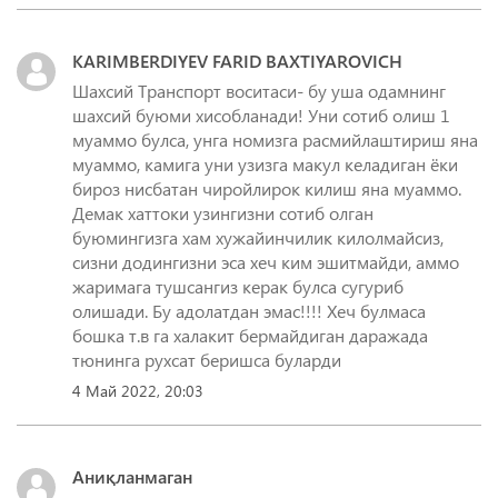
KARIMBERDIYEV FARID BAXTIYAROVICH
Шахсий Транспорт воситаси- бу уша одамнинг
шахсий буюми хисобланади! Уни сотиб олиш 1
муаммо булса, унга номизга расмийлаштириш яна
муаммо, камига уни узизга макул келадиган ёки
бироз нисбатан чиройлирок килиш яна муаммо.
Демак хаттоки узингизни сотиб олган
буюмингизга хам хужайинчилик килолмайсиз,
сизни додингизни эса хеч ким эшитмайди, аммо
жаримага тушсангиз керак булса сугуриб
олишади. Бу адолатдан эмас!!!! Хеч булмаса
бошка т.в га халакит бермайдиган даражада
тюнинга рухсат беришса буларди
4 Май 2022, 20:03
Аниқланмаган