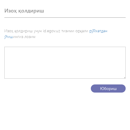
Изоҳ қолдириш
Изоҳ қолдириш учун id.egov.uz тизими орқали
рўйхатдан
ўтиш
ингиз лозим
Юбориш