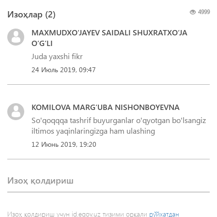
Изоҳлар (
2
)
4999
MAXMUDXO‘JAYEV SAIDALI SHUXRATXO‘JA
O‘G‘LI
Juda yaxshi fikr
24 Июль 2019, 09:47
KOMILOVA MARG‘UBA NISHONBOYEVNA
So'qoqqqa tashrif buyurganlar o'qyotgan bo'lsangiz
12 Июнь 2019, 19:20
Изоҳ қолдириш
Изоҳ қолдириш учун id.egov.uz тизими орқали
рўйхатдан