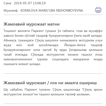
Сана:
2019-05-07 13:06:19
Муаллиф:
KOMILOVA MARG‘UBA NISHONBOYEVNA
Жамоавий мурожаат матни
Тошкент вилояти Паркент тумани ўз табиати, тоза ва мусаффо
ҳавоси билан кўплаб ташриф буюрувчиларни ўзига жалб қилади.
Айниқса, тумандаги Сўқоқ қишлоғи чинакамига экотуризм учун
жуда мос жой ҳисобланади. Йилдан-йилга ташриф
буюрувчиларнинг сони ортиб бу ерда ўзгаришлар қилишни
талаб этмоқда. Сўқоқда экотуристик зонани ташкил этиш
мамлакатимизнинг туризм соҳасидаги имиджини янада
ошишига хизмат қилади.
Жамоавий мурожаат / ғоя ни амалга ошириш
Шу сабабли, Паркент тумани, Сўқоқ қишлоғида “Сўқоқ эркин
экотуристик зонаси”ни ташкил қилишни таклиф қиламан.