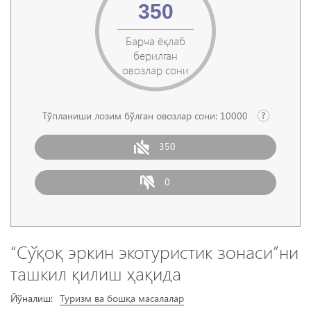
350
Барча ёқлаб
берилган
овозлар сони
Тўпланиши лозим бўлган овозлар сони:
10000
350
0
“Сўқоқ эркин экотуристик зонаси”ни
ташкил қилиш ҳақида
Йўналиш:
Туризм ва бошқа масалалар