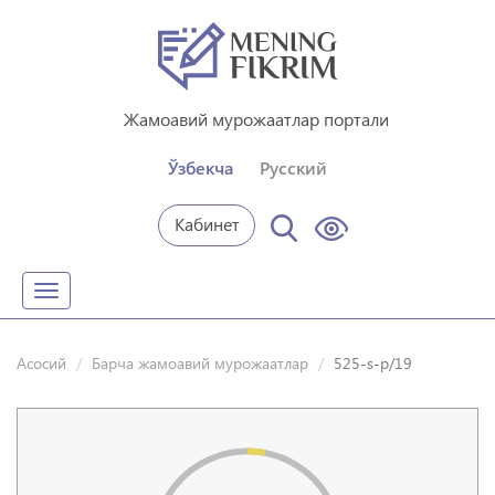
Жамоавий мурожаатлар портали
Ўзбекча
Русский
Кабинет
Toggle
navigation
Асосий
Барча жамоавий мурожаатлар
525-s-p/19