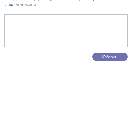
ўтиш
ингиз лозим
Юбориш