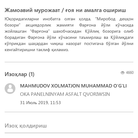
Жамоавий мурожаат / ғоя ни амалга ошириш
Юқоридагиларни инобатга олган ҳолда, “Миробод деҳқон
бозори” акциядорлик жамияти Фарғона йўли кўчасида
жойлашган “Фарғона” шахобчасидан Қўйлиқ бозорига олиб
борадиган Фарғона йўли кўчасини таъмирлаш ва Қўйлиқдаги
кўприкдан шаҳардан чиқиш назорат постигача бўлган йўлни
кенгайтиришни таклиф қиламиз.
Изоҳлар (
1
)
4660
MAHMUDOV XOLMATJON MUHAMMAD O‘G‘LI
31 Июль 2019, 11:53
Изоҳ қолдириш