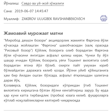
Йўналиш:
Савдо ва уй-жой хўжалиги
Сана:
2019-06-07 14:45:47
Муаллиф:
ZAKIROV ULUGBEK RAVSHANBEKOVICH
Жамоавий мурожаат матни
“Миробод деҳқон бозори” акциядорлик жамияти Фарғона йўли
кўчасида жойлашган “Фарғона” шахобчасидан (халқ орасида
“Рисовый бозор”) Қўйлиқ бозорига олиб борадиган Фарғона
йўли кўчасини янгитдан асфальт қилиш керак. Чунки бу йўл
шаҳар ичидан Қўйлиқ бозорига, уёғи Тошкент вилоятига олиб
борадиган ягона йўл бўлиб, охирги пайт умуман юриб
бўлмайдиган даражага келиб қолди. Йўлни уйиб қўйишганига
ҳам бир йилдан ошган бўлсада, асфальт ётқизишдан ҳалигача
дарак йўқ.
Қолаверса, Қўйлиқ бозоридаги кўприкдан ўтиб Тошкент
вилоятига киришгача бўлган йўлни кенгайтириш зарур. Бу ерда
ҳар куни катта тирбандлик (пробка) юзага келиб, фуқароларга
кўплаб ноқулайликларни келтириб чиқармоқда