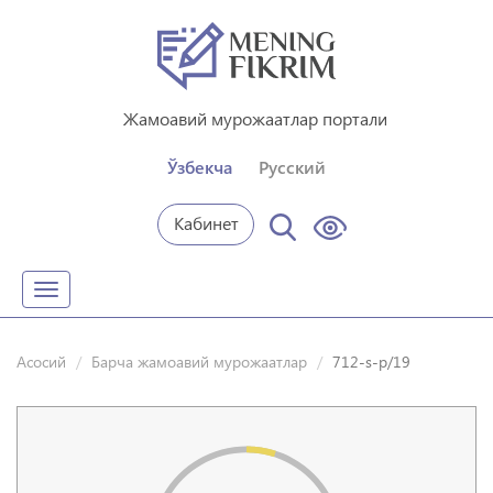
Жамоавий мурожаатлар портали
Ўзбекча
Русский
Кабинет
Toggle
navigation
Асосий
Барча жамоавий мурожаатлар
712-s-p/19