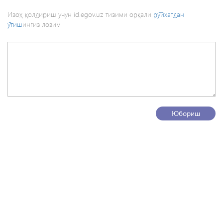
Изоҳ қолдириш учун id.egov.uz тизими орқали
рўйхатдан
ўтиш
ингиз лозим
Юбориш