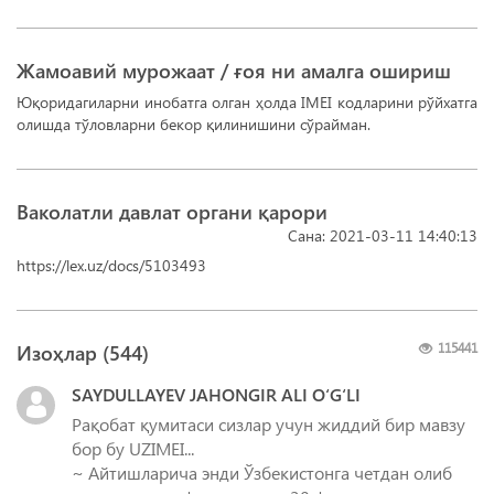
Жамоавий мурожаат / ғоя ни амалга ошириш
Юқоридагиларни инобатга олган ҳолда IMEI кодлaрини рўйхaтгa
олишда тўловларни бекор қилинишини сўрaймaн.
Ваколатли давлат органи қарори
Сана: 2021-03-11 14:40:13
https://lex.uz/docs/5103493
Изоҳлар (
544
)
115441
SAYDULLAYEV JAHONGIR ALI O‘G‘LI
Рақобат қумитаси сизлар учун жиддий бир мавзу
бор бу UZIMEI...
~ Айтишларича энди Ўзбекистонга четдан олиб