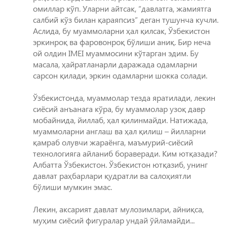
омиллар кўп. Уларни айтсак, “давлатга, жамиятга
салбий кўз билан қараяпсиз” деган тушунча кучли.
Аслида, бу муаммоларни ҳал қилсак, Ўзбекистон
эркинроқ ва фаровонроқ бўлиши аниқ. Бир неча
ой олдин IMEI муаммосини кўтарган эдим. Бу
масала, ҳайратланарли даражада одамларни
сарсон қилади, эркин одамларни шокка солади.
Ўзбекистонда, муаммолар тезда яратилади, лекин
сиёсий анъанага кўра, бу муаммолар узоқ давр
мобайнида, йиллаб, ҳал қилинмайди. Натижада,
муаммоларни англаш ва ҳал қилиш – йилларни
қамраб олувчи жараёнга, маъмурий-сиёсий
технологияга айланиб бораверади. Ким ютқазади?
Албатта Ўзбекистон. Ўзбекистон ютқазиб, унинг
давлат раҳбарлари қудратли ва салоҳиятли
бўлиши мумкин эмас.
Лекин, аксарият давлат мулозимлари, айниқса,
муҳим сиёсий фигуралар ундай ўйламайди...