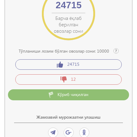
24715
Барча ёқлаб
берилган
овозлар сони
Тўпланиши лозим бўлган овозлар сони:
10000
24715
12
Кўриб чиқилган
Жамоавий мурожаатни улашиш