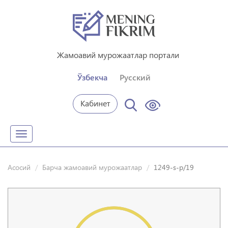
Жамоавий мурожаатлар портали
Ўзбекча
Русский
Кабинет
Toggle
navigation
Асосий
Барча жамоавий мурожаатлар
1249-s-p/19