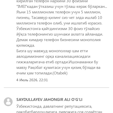
кирилган телефон нархини 30 фоизини
"IMEI"кадан ўтказиш учун тўлаш керак бўларкан...
Яъни 15 миллионлик телефон учун 5 миллион,
пизнец. Тасаввур қилинг сиз чет элда ишлаб 10
миллионга телефон олиб, уни ишлатиб юрасиз.
Ўзбекистонга қайтдингизми 30 фоиз тўлайсиз
йўқса телефонингиз шунчаки ахлатга айланади.
Демак кимдир телефон бизнесини монополия
қилмоқда.
Бизга шу мавжуд монополлар ҳам етти
авлодимизнинг орқа канализациясидаги
гижжаларигача етиб ортади.Ишонаманки бу
мавзу Рақобат қумитаси учун қизиқ бўлади ва
ечим ҳам топилади.(Otabek)
4 Июль 2026, 22:31
SAYDULLAYEV JAHONGIR ALI O‘G‘LI
Ўзбекистонда, давлатнинг репутациясига,
рақобатбардошлигига, ривожига соя солаётган