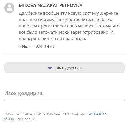
MIKOVA NAZAKAT PETROVNA
Да уберите вообще эту новую систему .Верните
прежнее систему. Где у потребителя не было
проблем с регистрированными imei. Потому что
всё было автоматически зарегистрировано. И
проверять ничего не надо было.
3 Июль 2024, 14:47
Яна кўрсатиш
Изоҳ қолдириш
Изоҳ қолдириш учун id.egov.uz тизими орқали
рўйхатдан
ўтиш
ингиз лозим