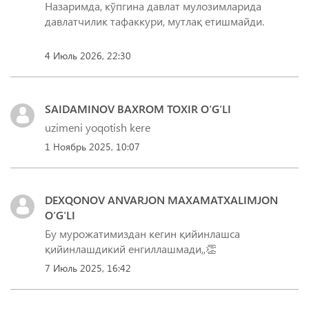
Назаримда, кўпгина давлат мулозимларида
давлатчилик тафаккури, мутлақ етишмайди.
4 Июль 2026, 22:30
SAIDAMINOV BAXROM TOXIR O‘G‘LI
uzimeni yoqotish kere
1 Ноябрь 2025, 10:07
DEXQONOV ANVARJON MAXAMATXALIMJON
O‘G‘LI
Бу мурожатимиздан кегин қийинлашса
қийинлашдикий енгиллашмади,,👏
7 Июль 2025, 16:42