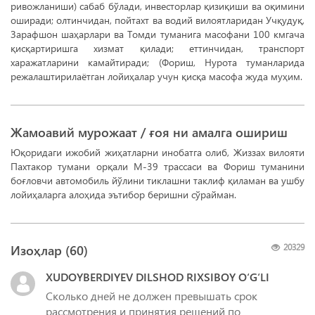
ривожланиши) сабаб бўлади, инвесторлар қизиқиши ва оқимини
оширади; олтинчидан, пойтахт ва водий вилоятларидан Учқудуқ,
Зарафшон шаҳарлари ва Томди туманига масофани 100 кмгача
қисқартиришга хизмат қилади; еттинчидан, транспорт
харажатларини камайтиради; (Фориш, Нурота туманларида
режалаштирилаётган лойиҳалар учун қисқа масофа жуда муҳим.
Жамоавий мурожаат / ғоя ни амалга ошириш
Юқоридаги ижобий жиҳатларни инобатга олиб, Жиззах вилояти
Пахтакор тумани орқали М-39 трассаси ва Фориш туманини
боғловчи автомобиль йўлини тиклашни таклиф қиламан ва ушбу
лойиҳаларга алоҳида эътибор беришни сўрайман.
Изоҳлар (
60
)
20329
XUDOYBERDIYEV DILSHOD RIXSIBOY O‘G‘LI
Сколько дней не должен превышать срок
рассмотрения и принятия решений по