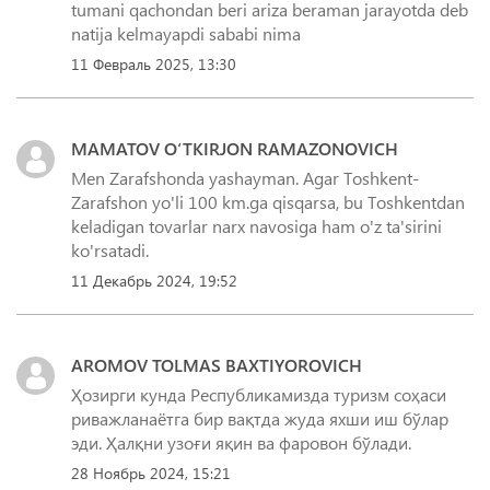
tumani qachondan beri ariza beraman jarayotda deb
natija kelmayapdi sababi nima
11 Февраль 2025, 13:30
MAMATOV O‘TKIRJON RAMAZONOVICH
Men Zarafshonda yashayman. Agar Toshkent-
Zarafshon yo'li 100 km.ga qisqarsa, bu Toshkentdan
keladigan tovarlar narx navosiga ham o'z ta'sirini
ko'rsatadi.
11 Декабрь 2024, 19:52
AROMOV TOLMAS BAXTIYOROVICH
Ҳозирги кунда Республикамизда туризм соҳаси
риважланаётга бир вақтда жуда яхши иш бўлар
эди. Ҳалқни узоғи яқин ва фаровон бўлади.
28 Ноябрь 2024, 15:21