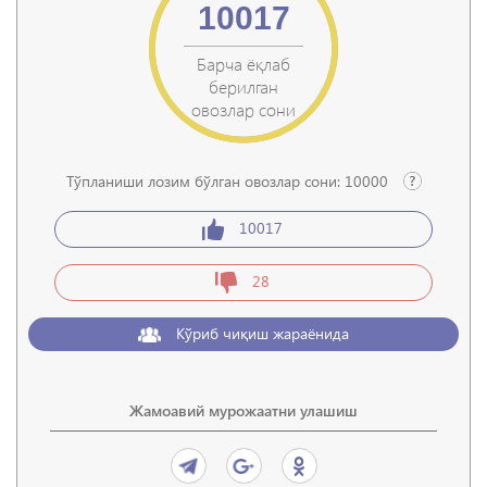
10017
Барча ёқлаб
берилган
овозлар сони
Тўпланиши лозим бўлган овозлар сони:
10000
10017
28
Кўриб чиқиш жараёнида
Жамоавий мурожаатни улашиш