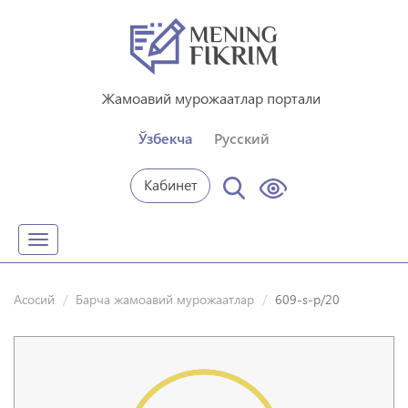
Жамоавий мурожаатлар портали
Ўзбекча
Русский
Кабинет
Toggle
navigation
Асосий
Барча жамоавий мурожаатлар
609-s-p/20