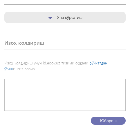
Яна кўрсатиш
Изоҳ қолдириш
Изоҳ қолдириш учун id.egov.uz тизими орқали
рўйхатдан
ўтиш
ингиз лозим
Юбориш