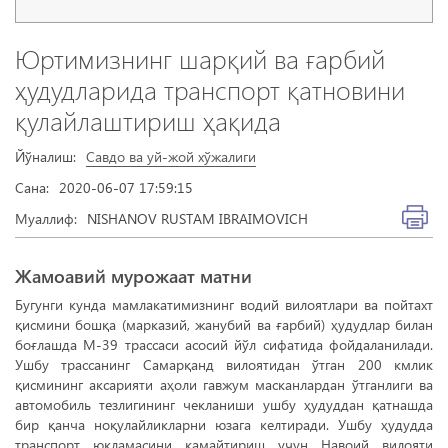
Юртимизнинг шарқий ва ғарбий
ҳудудларида транспорт қатновини
қулайлаштириш ҳақида
Йўналиш:
Савдо ва уй-жой хўжалиги
Сана:
2020-06-07 17:59:15
Муаллиф:
NISHANOV RUSTAM IBRAIMOVICH
Жамоавий мурожаат матни
Бугунги кунда мамлакатимизнинг водий вилоятлари ва пойтахт
қисмини бошқа (марказий, жанубий ва ғарбий) ҳудудлар билан
боғлашда М-39 трассаси асосий йўл сифатида фойдаланилади.
Ушбу трассанинг Самарқанд вилоятидан ўтган 200 кмлик
қисмининг аксарияти аҳоли гавжум масканлардан ўтганлиги ва
автомобиль тезлигининг чекланиши ушбу ҳудуддан қатнашда
бир қанча ноқулайликларни юзага келтиради. Ушбу ҳудудда
транспорт юкламасини камайтириш учун Навоий вилояти