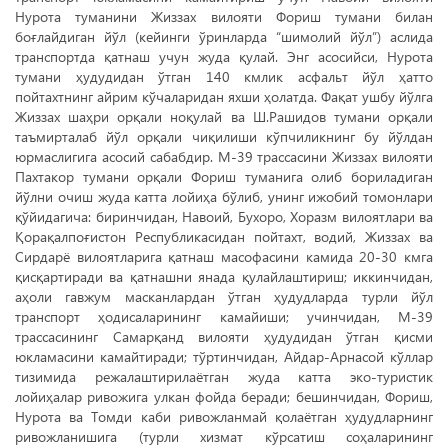
Нурота туманини Жиззах вилояти Фориш тумани билан
боғлайдиган йўл (кейинги ўринларда “шимолий йўл”) аслида
транспортда қатнаш учун жуда қулай. Энг асосийси, Нурота
тумани ҳудудидан ўтган 140 кмлик асфальт йўл ҳатто
пойтахтнинг айрим кўчаларидан яхши ҳолатда. Фақат ушбу йўлга
Жиззах шаҳри орқали ноқулай ва Ш.Рашидов тумани орқали
таъмирталаб йўл орқали чиқилиши кўпчиликнинг бу йўлдан
юрмаслигига асосий сабабдир. М-39 трассасини Жиззах вилояти
Пахтакор тумани орқали Фориш туманига олиб бориладиган
йўлни очиш жуда катта лойиҳа бўлиб, унинг ижобий томонлари
қўйидагича: биринчидан, Навоий, Бухоро, Хоразм вилоятлари ва
Қорақалпоғистон Республикасидан пойтахт, водий, Жиззах ва
Сирдарё вилоятларига қатнаш масофасини камида 20-30 кмга
қисқартиради ва қатнашни янада қулайлаштириш; иккинчидан,
аҳоли гавжум масканлардан ўтган ҳудудларда турли йўл
транспорт ҳодисаларининг камайиши; учинчидан, М-39
трассасининг Самарқанд вилояти ҳудудидан ўтган қисми
юкламасини камайтиради; тўртинчидан, Айдар-Арнасой кўллар
тизимида режалаштирилаётган жуда катта эко-туристик
лойиҳалар ривожига улкан фойда беради; бешинчидан, Фориш,
Нурота ва Томди каби ривожланмай қолаётган ҳудудларнинг
ривожланишига (турли хизмат кўрсатиш соҳаларининг