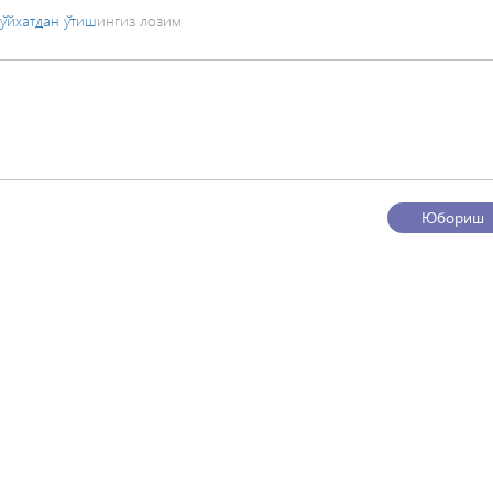
ўйхатдан ўтиш
ингиз лозим
Юбориш