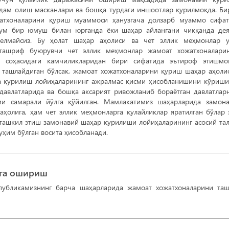
 дам олиш масканлари ва бошқа турдаги иншоотлар қурилмоқда. Би
жатхоналарини қуриш муаммоси ҳанузгача долзарб муаммо сифа
лум бир юмуш билан юрганда ёки шаҳар айлангани чиққанда де
елмайсиз. Бу ҳолат шаҳар аҳолиси ва чет эллик меҳмонлар у
 ташриф буюрувчи чет эллик меҳмонлар жамоат хожатхоналари
м соҳасидаги камчиликларидан бири сифатида эътироф этишмо
 ташлайдиган бўлсак, жамоат хожатхоналарини қуриш шаҳар аҳоли
а қурилиш лойиҳаларининг ажралмас қисми ҳисобланишини кўриш
давлатларида ва бошқа аксарият ривожланиб бораётган давлатлар
ми самарали йўлга қўйилган. Мамлакатимиз шаҳарларида замон
ҳолига, ҳам чет эллик меҳмонларга қулайликлар яратилган бўлар 
ташкил этиш замонавий шаҳар қурилиши лойиҳаларининг асосий та
уҳим бўлган восита ҳисобланади.
лга ошириш
спубликамизнинг барча шаҳарларида жамоат хожатхоналарини та