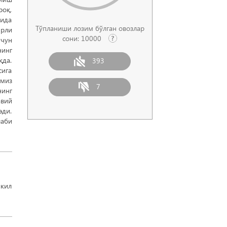
роқ,
тида
Тўпланиши лозим бўлган овозлар
ярли
сони:
10000
чун
нинг
қда.
393
сига
имиз
7
нинг
авий
эди.
лаби
шкил