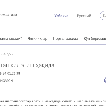
рожаатлар
К
Ўзбекча
Русский
малга ошади?
Янгиликлар
Портал ҳақида
Кўп берилад
42-s-p/22
ташкил этиш ҳақида
2-24 01:26:38
ONOVICH
улай шарт-шароитлар яратиш мақсадида кўплаб ишлар амалга ошир
 учун қулайлик даражасини ошириш мақсадида замонавий қури