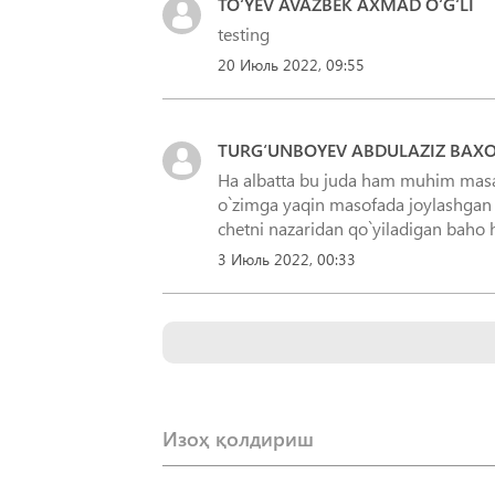
TO‘YEV AVAZBEK AXMAD O‘G‘LI
testing
20 Июль 2022, 09:55
TURG‘UNBOYEV ABDULAZIZ BAXOD
Ha albatta bu juda ham muhim masala
o`zimga yaqin masofada joylashgan h
chetni nazaridan qo`yiladigan baho 
3 Июль 2022, 00:33
Изоҳ қолдириш