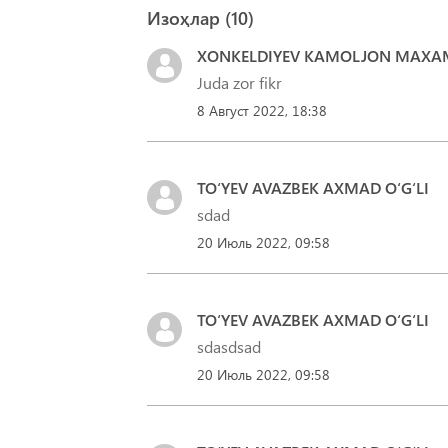
Изоҳлар (
10
)
XONKELDIYEV KAMOLJON MAX
Juda zor fikr
8 Август 2022, 18:38
TO‘YEV AVAZBEK AXMAD O‘G‘LI
sdad
20 Июль 2022, 09:58
TO‘YEV AVAZBEK AXMAD O‘G‘LI
sdasdsad
20 Июль 2022, 09:58