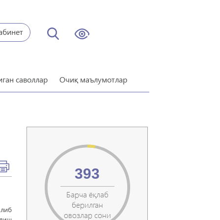
абинет
иган саволлар
Очиқ маълумотлар
393
Барча ёқлаб
берилган
илиб
овозлар сони
лиш