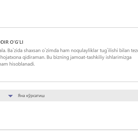
IR O‘G‘LI
. Ba`zida shaxsan o`zimda ham noqulayliklar tug`ilishi bilan tez
ojatxona qidiraman. Bu bizning jamoat-tashkiliy ishlarimizga
ham hisoblanadi.
Яна кўрсатиш