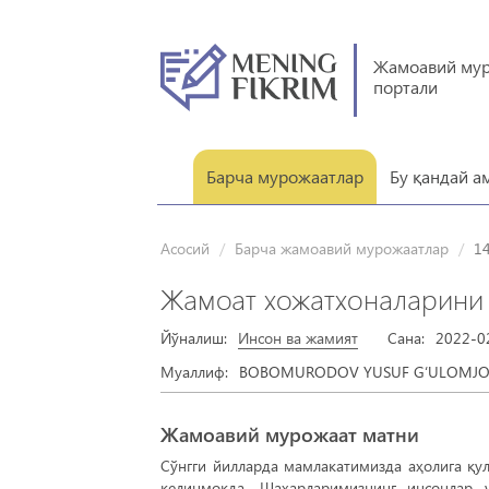
Жамоавий му
портали
Барча мурожаатлар
Бу қандай а
Асосий
Барча жамоавий мурожаатлар
1
Жамоат хожатхоналарини 
Йўналиш:
Инсон ва жамият
Сана:
2022-0
Муаллиф:
BOBOMURODOV YUSUF G‘ULOMJ
Жамоавий мурожаат матни
Сўнгги йилларда мамлакатимизда аҳолига қ
келинмоқда. Шаҳарларимизнинг инсонлар