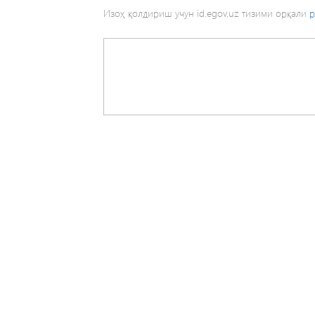
Изоҳ қолдириш учун id.egov.uz тизими орқали
р