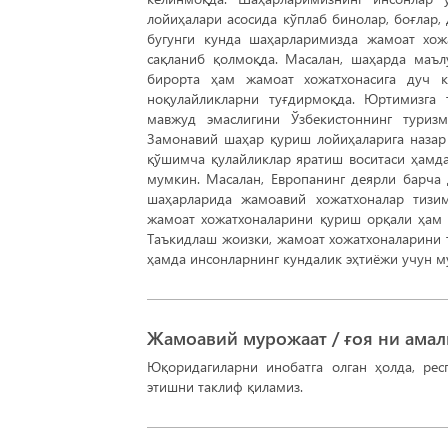
лойиҳалари асосида кўплаб бинолар, боғлар,
бугунги кунда шаҳарларимизда жамоат хо
сақланиб қолмоқда. Масалан, шаҳарда маъ
бирорта ҳам жамоат хожатхонасига дуч к
ноқулайликларни туғдирмоқда. Юртимизга
мавжуд эмаслигини Ўзбекистоннинг туриз
Замонавий шаҳар қуриш лойиҳаларига назар
қўшимча қулайликлар яратиш воситаси ҳамд
мумкин. Масалан, Европанинг деярли барча 
шаҳарларида жамоавий хожатхоналар тизи
жамоат хожатхоналарини қуриш орқали ҳам а
Таъкидлаш жоизки, жамоат хожатхоналарини 
ҳамда инсонларнинг кундалик эҳтиёжи учун м
Жамоавий мурожаат / ғоя ни ама
Юқоридагиларни инобатга олган ҳолда, ре
этишни таклиф қиламиз.