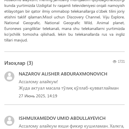
kunda yurtimizda Uzdigital tv raqamli televideniyesi orqali namoyish
etilayotgan bir qator ilmiy ommabop telekanallarga o'zbek tilini joriy
etishni taklif qilaman.Misol uchun Discovery Channel, Viju Explore,
National Geografic, National Geografic Wild, Animal planet,
Euronews yangiliklar telekanali, mana shu telekanallarni yurtimizda
ko'pchilik tomosha qilishadi, lekin bu telekanallarda rus va ingliz
tillari mavjud.
Изоҳлар (
3
)
1721
NAZAROV ALISHER ABDURAXMONOVICH
Ассалому алайкум!
Жуда актуал масала тўлиқ қўллаб-қувватлайман
27 Июнь 2025, 14:19
ISHMUXAMEDOV UMID ABDULLAYEVICH
Ассалому алайкум яхши фикир кушиламан. Халкга,