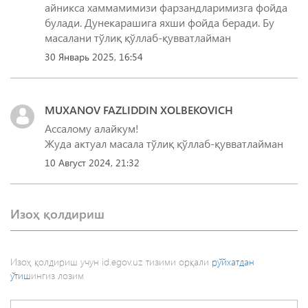
айникса хаммамимизи фарзандларимизга фойда
булади. Дунекарашига яхши фойда беради. Бу
масалани тўлиқ қўллаб-қувватлайман
30 Январь 2025, 16:54
MUXANOV FAZLIDDIN XOLBEKOVICH
Ассалому алайкум!
Жуда актуал масала тўлиқ қўллаб-қувватлайман
10 Август 2024, 21:32
Изоҳ қолдириш
Изоҳ қолдириш учун id.egov.uz тизими орқали
рўйхатдан
ўтиш
ингиз лозим