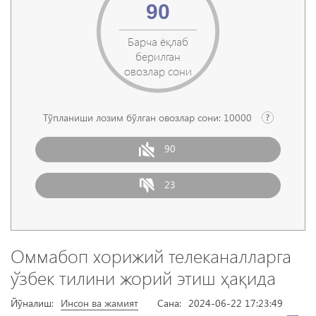
90
Барча ёқлаб
берилган
овозлар сони
Тўпланиши лозим бўлган овозлар сони:
10000
90
23
Оммабоп хорижий телеканалларга
ўзбек тилини жорий этиш ҳақида
Йўналиш:
Инсон ва жамият
Сана:
2024-06-22 17:23:49