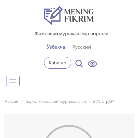
Жамоавий мурожаатлар портали
Ўзбекча
Русский
Кабинет
Toggle
navigation
Асосий
Барча жамоавий мурожаатлар
221-s-p/24