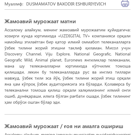
Муаллиф:
DUSMAMATOV BAXODIR ESHBURIYEVICH
Жамоавий мурожаат матни
Ассалому алайкум, менинг жамоавий мурожаатим қуйидагича:
хозирги кунда юртимизда «UZDIGITAL TV» компанияси орқали
намойиш этилаётган бир қатор илмий оммабоп телеканалларга
ўзбек тилини жорий этишни таклиф қиламан. Мисол учун
Discovery Channel, Viju Explore, National Geografic, National
Geografic Wild, Animal planet, Euronews янгиликлар телеканали,
мана шу телеканалларни юртимизда кўпчилик томоша
қилишади, лекин бу телеканалларда рус ва инглиз тиллари
мавжуд, ўзбек тили эса йўқ, ўзбек тилини жорий этиш орқали
яна ҳам кўпроқ ўзбек аудиториясига эга бўларди. Қолаверса бу
телеканални томоша қилиш орқали халқимизнинг илмий онги
ошиб, дунёқараши, илмга бўлган рағбати ошади, ўзбек тилининг
ҳам обрўси ошган бўлар эди.
Жамоавий мурожаат / ғоя ни амалга ошириш
Assalomu alaykum, mening jamoaviy murojaatim quyidagicha:xozirgi