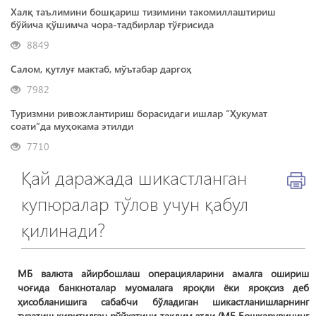
Халқ таълимини бошқариш тизимини такомиллаштириш
бўйича қўшимча чора-тадбирлар тўғрисида
8849
Салом, қутлуғ мактаб, мўътабар даргоҳ
7982
Туризмни ривожлантириш борасидаги ишлар “Ҳукумат
соати”да муҳокама этилди
7710
Қай даражада шикастланган
купюралар тўлов учун қабул
қилинади?
МБ валюта айирбошлаш операцияларини амалга ошириш
чоғида банкноталар муомалага яроқли ёки яроқсиз деб
ҳисобланишига сабабчи бўладиган шикастланишларнинг
тузатиш киритилган рўйхатини тақдим этди (МБ Бошқарувининг