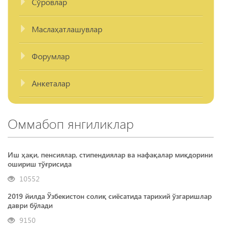
Сўровлар
Маслаҳатлашувлар
Форумлар
Анкеталар
Оммабоп янгиликлар
Иш ҳақи, пенсиялар, стипендиялар ва нафақалар миқдорини
ошириш тўғрисида
10552
2019 йилда Ўзбекистон солиқ сиёсатида тарихий ўзгаришлар
даври бўлади
9150