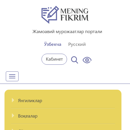
Жамоавий мурожаатлар портали
Ўзбекча
Русский
Кабинет
Toggle
navigation
Янгиликлар
Воқеалар