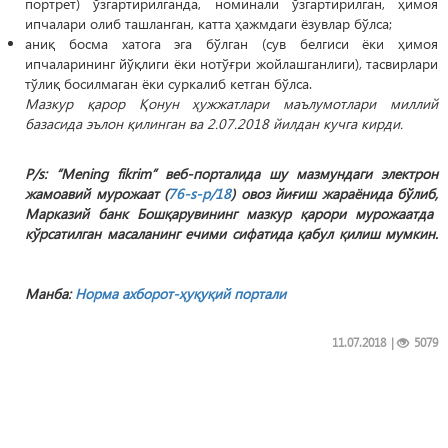
портрет) ўзгартирилганда, номинали ўзгартирилган, ҳимоя
ипчалари олиб ташланган, катта ҳажмдаги ёзувлар бўлса;
аниқ босма хатога эга бўлган (сув белгиси ёки ҳимоя
ипчаларининг йўқлиги ёки нотўғри жойлашганлиги), тасвирлари
тўлиқ босилмаган ёки суркалиб кетган бўлса.
Мазкур қарор
Қонун ҳужжатлари маълумотлари миллий
базасида эълон қилинган ва 2.07.2018 йилдан кучга кирди.
P
/
s
: “
Mening
fikrim
” веб-порталида шу мазмундаги электрон
жамоавий мурожаат (
76-s-p/18
) овоз йи
ғ
иш жараёнида бўлиб,
Марказий банк Бошқарувининг мазкур қарори мурожаатда
кўрсатилган масаланинг ечими сифатида қабул қилиш мумкин.
Манба:
Норма ахборот-
ҳуқуқий портали
11.07.2018
|
5079