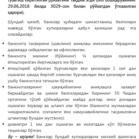
29.06.2018 йилда 3029-сон билан рўйхатдан ўтказилган
қарори).
Шундай қилиб, банклар қуйидаги шикастланиш белгилари
мавжуд бўлган купюраларни қабул қилишни рад эта
олмайдилар:
банкнота тасвирини (шаклини) аниқлаш имконини берадиган
даражада сийқаланган ва ифлосланган;
банкнота энининг (бўйининг) ¼ қисмидан ошмаган
ёпиштирилган йиртиқларга эга бўлган;
ёпиштириб қўйилган бурчаклари ёки қисмлари 1 смғ дан
ошмаган ҳамда йиртиб олинган бурчаклари ёки қисмлари аниқ
ушбу банкнотага тегишли бўлган;
банкноталарнинг ҳақиқийлигини аниқлашга халақит
бермайдиган ва ҳимоя белгиларидан бирининг 50 %идан
ортиғини тўсиб қўймайдиган майда доғлар, икки донадан
ошмаган ёзувлар ва штамп изи бўлган (банкнота муомаладан
чиқарилганлиги, сохталиги ёки намунавийлигини тасдиқловчи
штамплар бундан мустасно);
диаметри 1 мм дан ошмаган ва иккитадан кўп бўлмаган
тешиклар бўлган.
Бу – муҳим!
Банклар бундай купюраларни миллий валютага