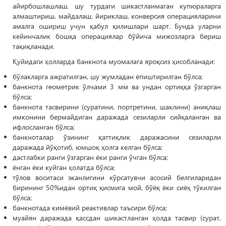
айирбошлашлаш, шу турдаги шикастланмаган купюраларга
алмаштириш, майдалаш, йириклаш, конверсия операцияларини
амалга ошириш учун қабул қилишлари шарт. Бунда уларни
кейинчалик бошқа операциялар бўйича мижозларга бериш
тақиқланади.
Қуйидаги ҳолларда банкнота муомалага яроқсиз ҳисобланади:
бўлакларга ажратилган, шу жумладан ёпиштирилган бўлса;
банкнота геометрик ўлчами 3 мм ва ундан ортиққа ўзгарган
бўлса;
банкнота тасвирини (суратини, портретини, шаклини) аниқлаш
имконини бермайдиган даражада сезиларли сийқаланган ва
ифлосланган бўлса;
банкноталар ўзининг қаттиқлик даражасини сезиларли
даражада йўқотиб, юмшоқ ҳолга келган бўлса;
дастлабки ранги ўзгарган ёки ранги ўчган бўлса;
ёнган ёки куйган ҳолатда бўлса;
тўлов воситаси эканлигини кўрсатувчи асосий белгиларидан
бирининг 50%идан ортиқ қисмига мой, бўёқ ёки сиёҳ тўкилган
бўлса;
банкнотада кимёвий реактивлар таъсири бўлса;
муайян даражада қассдан шикастланган ҳолда тасвир (сурат,