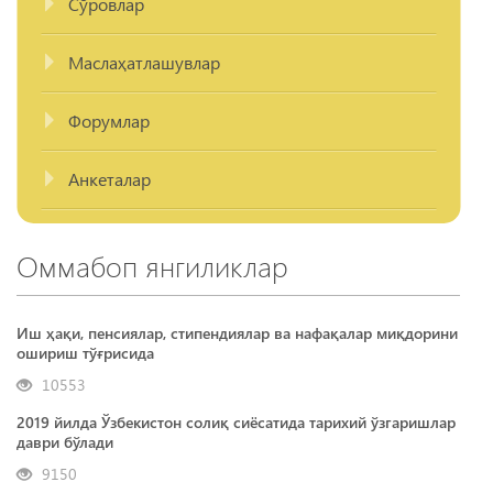
Сўровлар
Маслаҳатлашувлар
Форумлар
Анкеталар
Оммабоп янгиликлар
Иш ҳақи, пенсиялар, стипендиялар ва нафақалар миқдорини
ошириш тўғрисида
10553
2019 йилда Ўзбекистон солиқ сиёсатида тарихий ўзгаришлар
даври бўлади
9150