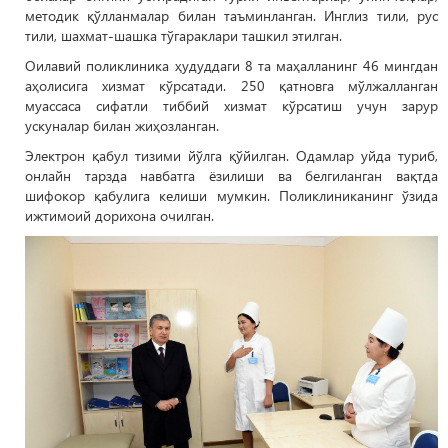
методик қўлланмалар билан таъминланган. Инглиз тили, рус
тили, шахмат-шашка тўгараклари ташкил этилган.
Оилавий поликлиника ҳудуддаги 8 та маҳалланинг 46 мингдан
аҳолисига хизмат кўрсатади. 250 қатновга мўлжалланган
муассаса сифатли тиббий хизмат кўрсатиш учун зарур
ускуналар билан жиҳозланган.
Электрон қабул тизими йўлга қўйилган. Одамлар уйда туриб,
онлайн тарзда навбатга ёзилиши ва белгиланган вақтда
шифокор қабулига келиши мумкин. Поликлиниканинг ўзида
ижтимоий дорихона очилган.