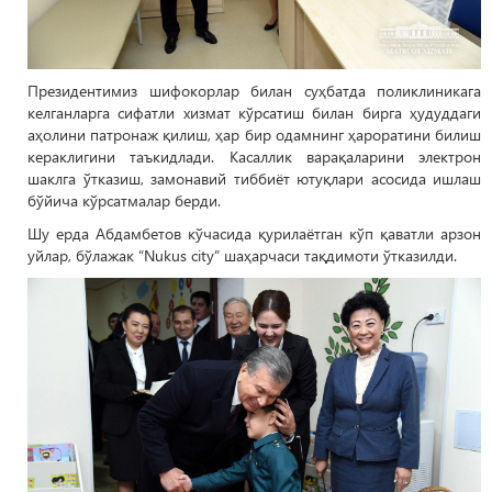
Президентимиз шифокорлар билан суҳбатда поликлиникага
келганларга сифатли хизмат кўрсатиш билан бирга ҳудуддаги
аҳолини патронаж қилиш, ҳар бир одамнинг ҳароратини билиш
кераклигини таъкидлади. Касаллик варақаларини электрон
шаклга ўтказиш, замонавий тиббиёт ютуқлари асосида ишлаш
бўйича кўрсатмалар берди.
Шу ерда Абдамбетов кўчасида қурилаётган кўп қаватли арзон
уйлар, бўлажак “Nukus city” шаҳарчаси тақдимоти ўтказилди.