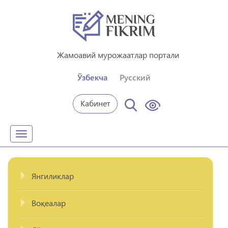
Жамоавий мурожаатлар портали
Ўзбекча
Русский
Кабинет
Toggle
navigation
Янгиликлар
Воқеалар