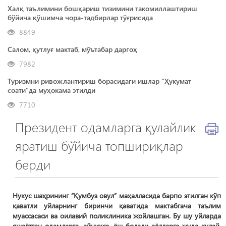
Халқ таълимини бошқариш тизимини такомиллаштириш
бўйича қўшимча чора-тадбирлар тўғрисида
8849
Салом, қутлуғ мактаб, мўътабар даргоҳ
7982
Туризмни ривожлантириш борасидаги ишлар “Ҳукумат
соати”да муҳокама этилди
7710
Президент одамларга қулайлик
яратиш бўйича топшириқлар
берди
Нукус шаҳрининг “Қумбуз овул” маҳалласида барпо этилган кўп
қаватли уйларнинг биринчи қаватида мактабгача таълим
муассасаси ва оилавий поликлиника жойлашган. Бу шу уйларда
яшаётган одамларга, айниқса, ёш болали аёлларга жуда қулай.