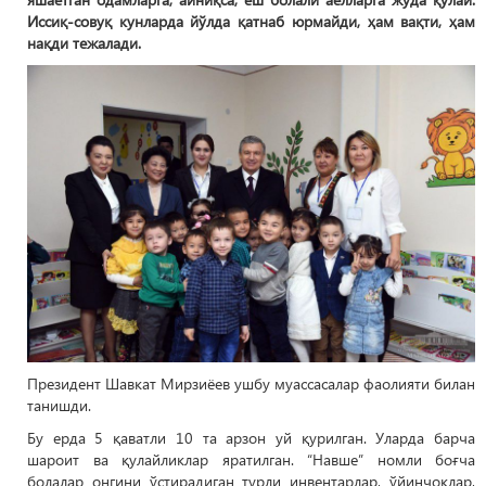
Иссиқ-совуқ кунларда йўлда қатнаб юрмайди, ҳам вақти, ҳам
нақди тежалади.
Президент Шавкат Мирзиёев ушбу муассасалар фаолияти билан
танишди.
Бу ерда 5 қаватли 10 та арзон уй қурилган. Уларда барча
шароит ва қулайликлар яратилган. “Навше” номли боғча
болалар онгини ўстирадиган турли инвентарлар, ўйинчоқлар,