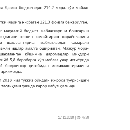
га Давлат бюджетидан 214,2 млрд. сўм маблағ
кичларига нисбатан 121,3 фоизга бажарилган.
инг маҳаллий бюджет маблағларини бошқариш
лиқлигини кескин камайтириш жараёнларини
и шакллантириш, маблағлардан самарали
ламли ишлар амалга оширилган. Мазкур чора-
 шаклланган қўшимча даромадлар миқдори
арийб 5,8 баробарга кўп маблағ улар ихтиёрида
лий бюджетлар ҳисобидан молиялаштирилиши
тирилмоқда.
 2018 йил тўққиз ойидаги ижроси тўғрисидаги
 тасдиқлаш ҳақида қарор қабул қилинди.
17.11.2018
|
4758