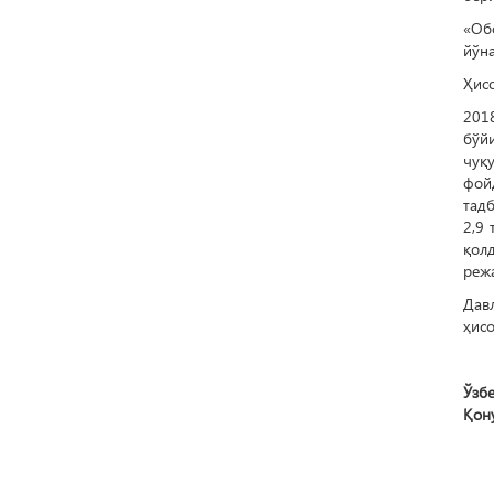
«Об
йўна
Ҳисо
201
бўй
чуқ
фой
тад
2,9 
қол
реж
Дав
ҳисо
Ўзб
Қон