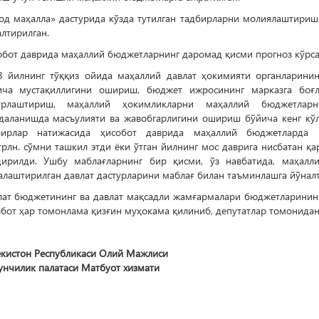
од маҳалла» дастурида кўзда тутилган тадбирларни молиялаштириш
лтирилган.
бот даврида маҳаллий бюджетларнинг даромад қисми прогноз кўрсат
8 йилнинг тўққиз ойида маҳаллий давлат ҳокимияти органларин
ича мустақиллигини ошириш, бюджет ижросининг марказга боғ
урлаштириш, маҳаллий ҳокимликларни маҳаллий бюджетларн
даланишда масъулияти ва жавобгарлигини ошириш бўйича кенг кў
бирлар натижасида ҳисобот даврида маҳаллий бюджетларда
трлн. сўмни ташкил этди ёки ўтган йилнинг мос даврига нисбатан қ
дирилди. Ушбу маблағларнинг бир қисми, ўз навбатида, маҳал
алаштирилган давлат дастурларини маблағ билан таъминлашга йўнал
лат бюджетининг ва давлат мақсадли жамғармалари бюджетларининг
бот ҳар томонлама қизғин муҳокама қилиниб, депутатлар томонидан
екистон Республикаси Олий Мажлиси
унчилик палатаси Матбуот хизмати