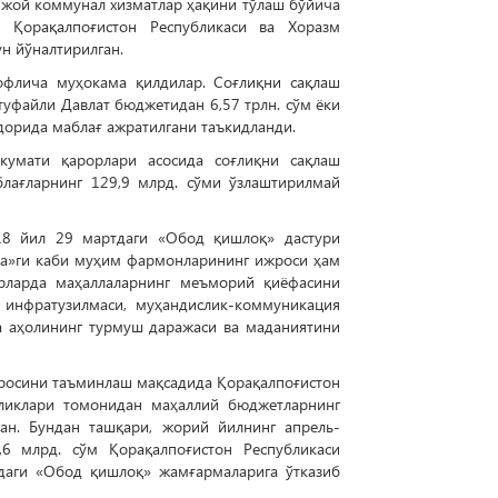
й-жой коммунал хизматлар ҳақини тўлаш бўйича
, Қорақалпоғистон Республикаси ва Хоразм
н йўналтирилган.
офлича муҳокама қилдилар. Соғлиқни сақлаш
туфайли Давлат бюджетидан 6,57 трлн. сўм ёки
дорида маблағ ажратилгани таъкидланди.
кумати қарорлари асосида соғлиқни сақлаш
лағларнинг 129,9 млрд. сўми ўзлаштирилмай
18 йил 29 мартдаги «Обод қишлоқ» дастури
ида»ги каби муҳим фармонларининг ижроси ҳам
урларда маҳаллаларнинг меъморий қиёфасини
т инфратузилмаси, муҳандислик-коммуникация
а аҳолининг турмуш даражаси ва маданиятини
жросини таъминлаш мақсадида Қорақалпоғистон
мликлари томонидан маҳаллий бюджетларнинг
ан. Бундан ташқари, жорий йилнинг апрель-
6 млрд. сўм Қорақалпоғистон Республикаси
идаги «Обод қишлоқ» жамғармаларига ўтказиб