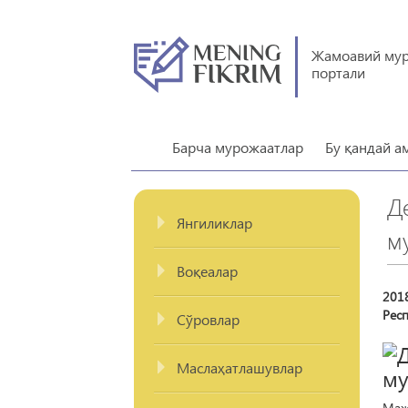
Жамоавий му
портали
Барча мурожаатлар
Бу қандай а
Д
Янгиликлар
м
Воқеалар
201
Респ
Сўровлар
Маслаҳатлашувлар
Маж