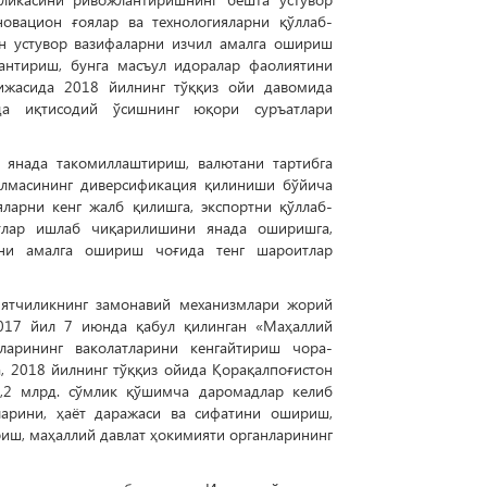
новацион ғоялар ва технологияларни қўллаб-
ан устувор вазифаларни изчил амалга ошириш
нтириш, бунга масъул идоралар фаолиятини
ижасида 2018 йилнинг тўққиз ойи давомида
да иқтисодий ўсишнинг юқори суръатлари
и янада такомиллаштириш, валютани тартибга
илмасининг диверсификация қилиниши бўйича
ларни кенг жалб қилишга, экспортни қўллаб-
отлар ишлаб чиқарилишини янада оширишга,
ини амалга ошириш чоғида тенг шароитлар
иятчиликнинг замонавий механизмлари жорий
 2017 йил 7 июнда қабул қилинган «Маҳаллий
ларининг ваколатларини кенгайтириш чора-
 2018 йилнинг тўққиз ойида Қорақалпоғистон
0,2 млрд. сўмлик қўшимча даромадлар келиб
ларини, ҳаёт даражаси ва сифатини ошириш,
иш, маҳаллий давлат ҳокимияти органларининг