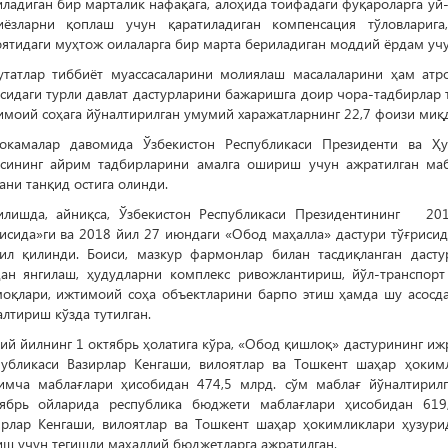
ладиган бир марталик нафақага, алоҳида тоифадаги фуқароларга у
иёзларни қоплаш учун қаратиладиган компенсация тўловларига
ятидаги муҳтож оилаларга бир марта бериладиган моддий ёрдам учу
утатлар тиббиёт муассасаларини молиялаш масалаларини ҳам атр
сидаги турли давлат дастурларини бажаришга доир чора-тадбирлар 
имоий соҳага йўналтирилган умумий харажатларнинг 22,7 фоизи миқ
окамалар давомида Ўзбекистон Республикаси Президенти ва Ҳу
асининг айрим тадбирларини амалга ошириш учун ажратилган маб
ани танқид остига олинди.
илишда, айниқса, Ўзбекистон Республикаси Президентининг 20
рисида»ги ва 2018 йил 27 июндаги «Обод маҳалла» дастури тўғрис
лил қилинди. Боиси, мазкур фармонлар билан тасдиқланган даст
дан янгилаш, ҳудудларни комплекс ривожлантириш, йўл-транспор
моқлари, ижтимоий соҳа объектларини барпо этиш ҳамда шу асосд
лтириш кўзда тутилган.
ий йилнинг 1 октябрь ҳолатига кўра, «Обод қишлоқ» дастурининг и
публикаси Вазирлар Кенгаши, вилоятлар ва Тошкент шаҳар ҳоки
имча маблағлари ҳисобидан 474,5 млрд. сўм маблағ йўналтирилг
тябрь ойларида республика бюджети маблағлари ҳисобидан 619,
ирлар Кенгаши, вилоятлар ва Тошкент шаҳар ҳокимликлари ҳузур
иш учун тегишли маҳаллий бюджетларга ажратилган.