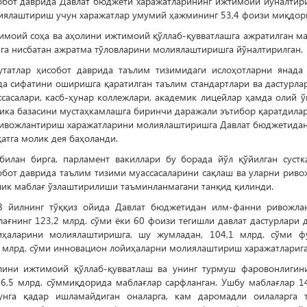
обот даврида Давлат бюджети харажатларининг ижтимоий йўналтири
иялаштириш учун харажатлар умумий ҳажмининг 53,4 фоизи миқдори
имоий соҳа ва аҳолини ижтимоий қўллаб-қувватлашга ажратилган ма
га нисбатан ажратма тўловларини молиялаштиришга йўналтирилган.
утатлар ҳисобот даврида таълим тизимидаги ислоҳотларни янада
да сифатини оширишга қаратилган таълим стандартлари ва дастурл
ссасалари, касб-ҳунар коллежлари, академик лицейлар ҳамда олий 
ика базасини мустаҳкамлашга биринчи даражали эътибор қаратдилар.
ривожлантириш харажатларини молиялаштиришга Давлат бюджетидан 
атга молик дея баҳоланди.
билан бирга, парламент вакиллари бу борада йўл қўйилган сустк
обот даврида таълим тизими муассасаларини сақлаш ва уларни риво
лик маблағ ўзлаштирилиши таъминланмагани танқид қилинди.
8 йилнинг тўққиз ойида Давлат бюджетидан илм-фанни ривожлан
ағнинг 123,2 млрд. сўми ёки 60 фоизи тегишли давлат дастурлари
иҳаларини молиялаштиришга, шу жумладан, 104,1 млрд. сўми ф
1 млрд. сўми инновацион лойиҳаларни молиялаштириш харажатларига
лини ижтимоий қўллаб-қувватлаш ва унинг турмуш фаровонлигин
36,5 млрд. сўммиқдорида маблағлар сарфланган. Ушбу маблағлар 14
гунга қадар ишламайдиган оналарга, кам даромадли оилаларга 