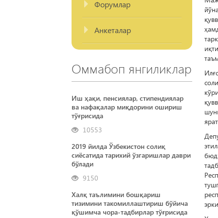
Форумлар
йўн
қув
ҳам
Анкеталар
тар
иқт
таъ
Оммабоп янгиликлар
Илғ
сол
кўр
Иш ҳақи, пенсиялар, стипендиялар
қув
ва нафақалар миқдорини ошириш
шун
тўғрисида
яра
10553
Деп
эти
2019 йилда Ўзбекистон солиқ
сиёсатида тарихий ўзгаришлар даври
бюд
бўлади
тад
Рес
9150
туш
Халқ таълимини бошқариш
рес
тизимини такомиллаштириш бўйича
эрки
қўшимча чора-тадбирлар тўғрисида