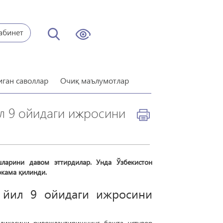
абинет
иган саволлар
Очиқ маълумотлар
л 9 ойидаги ижросини
ларини давом эттирдилар. Унда Ўзбекистон
окама қилинди.
бликасини ривожлантиришнинг бешта устувор