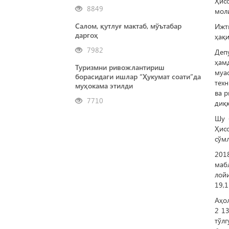
Ҳис
8849
мол
Салом, қутлуғ мактаб, мўътабар
Ижт
даргоҳ
ҳақи
7982
Деп
ҳам
Туризмни ривожлантириш
муа
борасидаги ишлар “Ҳукумат соати”да
техн
муҳокама этилди
ва 
7710
диққ
Шу 
Ҳис
сўм
201
мабл
лой
19,
Аҳо
2 1
тўл