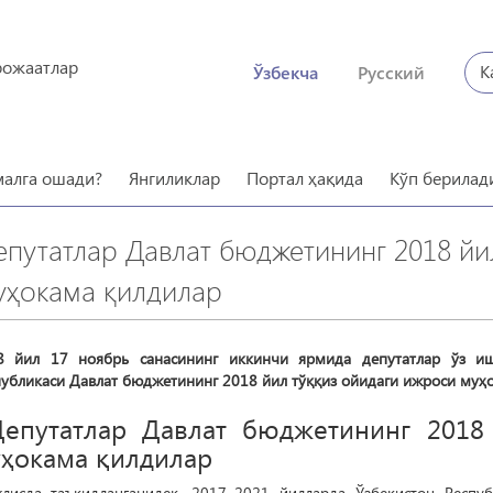
рожаатлар
К
Ўзбекча
Русский
малга ошади?
Янгиликлар
Портал ҳақида
Кўп берилад
епутатлар Давлат бюджетининг 2018 йи
уҳокама қилдилар
8 йил 17 ноябрь санасининг иккинчи ярмида депутатлар ўз иш
убликаси Давлат бюджетининг 2018 йил тўққиз ойидаги ижроси муҳ
лисда таъкидланганидек, 2017–2021 йилларда Ўзбекистон Респу