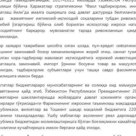
алиши бўйича Ҳаракатлар стратегиясини “Фаол тадбиркорлик, ин
ватлаш йили”да амалга оширишга оид давлат дастурида белгиланг
да жамиятнинг ижтимоий-иқтисодий соҳаларини тубдан ривожла
кибий ўзгартириш бўйича олиб борилган ислоҳотлар ижроси нат
исодиётнинг барқарор, мувозанатли тарзда ривожланиши ҳам
минланди.
ор халқаро тажрибани ҳисобга олган ҳолда, пул-кредит сиёсатин
ишнинг замонавий бозор механизмларини жорий этиш, саноат туз
илган чора-тадбирлар мамлакат иқтисодиётига хорижий инвестиция
ватлашга, замонавий, импорт ўрнини босувчи товар ва маҳсул
ингдек, тадбиркорлик субъектлари учун ташқи савдо фаолият
тилишига имкон берди.
утатлар бюджетлараро муносабатларнинг ва солиққа оид маъмур
лаётганини қайд этиб, Ўзбекистон Республикаси Президентининг
жетларни шакллантиришда жойлардаги давлат ҳокимияти орган
бирлари тўғрисида»ги Фармонининг ижросини таъминлаш мақсадида,
публикаси, вилоятлар ва Тошкент шаҳар маҳаллий бюджетига 22
ганини таъкидладилар. Ушбу маблағлар аҳолининг реал даромад
публика бюджетидан молиялаштиришга бўлган боғлиқликни камайтир
нлигини кучайтиришга имкон бергани қайд этилди.