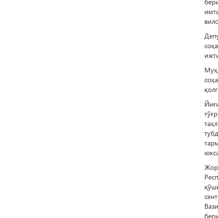
бери
имт
вило
Деп
соҳа
ижт
Муҳ
соҳ
қолг
Йиғ
тўғ
таҳ
туб
тар
юкса
Жор
Рес
қўш
сен
Ваз
бер