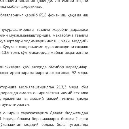
лганлиги сақланиб қолинди. Ижтимоий соҳани
да маблағ ажратилди.
блағларнинг қарийб 65,8 фоизи иш ҳақи ва иш
 чуқурлаштиришга, таълим жараёни даражаси
арини мукаммаллаштиришга, мактабгача таълим
ўқув юртлари ходимларининг иш ҳақи, моддий-
 Хусусан, халқ таълими муассасаларини сақлаш
13,6 трлн. сўм миқдорида маблағ ажратилгани
ашликларга ҳам алоҳида эътибор қаратдилар.
жлантириш харажатларига ажратилган 92 млрд.
тиришга молиялаштирилган 213,3 млрд. сўм
 доирасида амалга оширилаётган илмий-техника
ундаментал ва амалий илмий-техника ҳамда
 йўналтирилган.
и ошириш харажатларига Давлат бюджетидан
 ёшгача боласи бор оилаларга, боласи 2 ёшга
тўланадиган моддий ёрдам, бола туғилганда