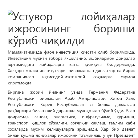
Мамлакатимизда фаол инвестиция сиёсати олиб борилмоқда.
Инвестиция муҳити тобора яхшиланиб, ишбилармон доиралар
юртимиздаги лойиҳаларга катта қизиқиш билдирмоқда.
Халқаро молия институтлари, ривожланган давлатлар ва йирик
компаниялар иқтисодий-ижтимоий соҳаларга сармоя
киритмоқда.
Биргина жорий йилнинг ўзида Германия Федератив
Республикаси, Бирлашган Араб Амирликлари, Хитой Халқ
Республикаси, Корея Республикаси ва бошқа давлатлар
раҳбарлари билан олий даражада мулоқотлар бўлиб ўтди. Улар
доирасида саноат, энергетика, инфратузилма, қурилиш,
транспорт, қишлоқ хўжалиги, соғлиқни сақлаш, таълим каби
соҳаларда муҳим келишувларга эришилди. Ҳар бир давлат
билан қўшма лойиҳалар ижросини таъминлаш учун Президент