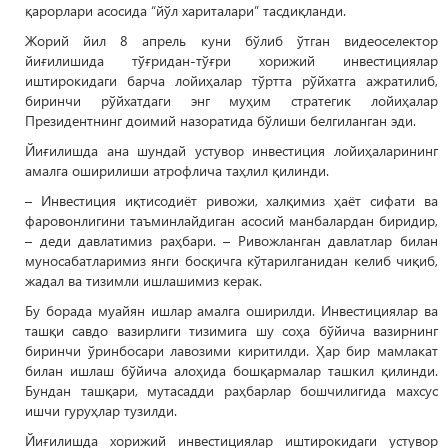
қарорлари асосида “йўл хариталари” тасдиқланди.
Жорий йил 8 апрель куни бўлиб ўтган видеоселектор
йиғилишида тўғридан-тўғри хорижий инвестициялар
иштирокидаги барча лойиҳалар тўртта рўйхатга ажратилиб,
биринчи рўйхатдаги энг муҳим стратегик лойиҳалар
Президентнинг доимий назоратида бўлиши белгиланган эди.
Йиғилишда ана шундай устувор инвестиция лойиҳаларининг
амалга оширилиши атрофлича таҳлил қилинди.
– Инвестиция иқтисодиёт ривожи, халқимиз ҳаёт сифати ва
фаровонлигини таъминлайдиган асосий манбалардан биридир,
– деди давлатимиз раҳбари. – Ривожланган давлатлар билан
муносабатларимиз янги босқичга кўтарилганидан келиб чиқиб,
жадал ва тизимли ишлашимиз керак.
Бу борада муайян ишлар амалга оширилди. Инвестициялар ва
ташқи савдо вазирлиги тизимига шу соҳа бўйича вазирнинг
биринчи ўринбосари лавозими киритилди. Ҳар бир мамлакат
билан ишлаш бўйича алоҳида бошқармалар ташкил қилинди.
Бундан ташқари, мутасадди раҳбарлар бошчилигида махсус
ишчи гуруҳлар тузилди.
Йиғилишда хорижий инвестициялар иштирокидаги устувор