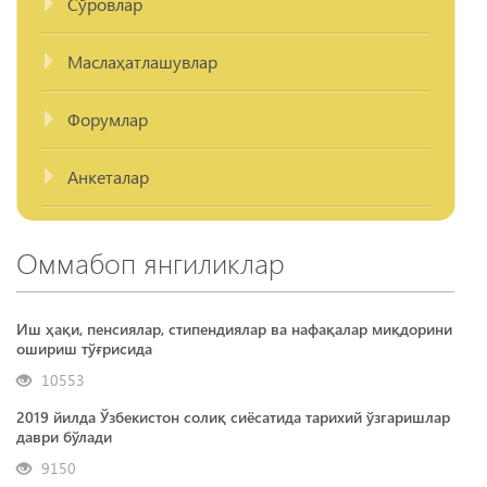
Сўровлар
Маслаҳатлашувлар
Форумлар
Анкеталар
Оммабоп янгиликлар
Иш ҳақи, пенсиялар, стипендиялар ва нафақалар миқдорини
ошириш тўғрисида
10553
2019 йилда Ўзбекистон солиқ сиёсатида тарихий ўзгаришлар
даври бўлади
9150