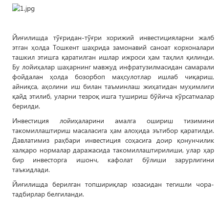
Йиғилишда тўғридан-тўғри хорижий инвестицияларни жалб
этган ҳолда Тошкент шаҳрида замонавий саноат корхоналари
ташкил этишга қаратилган ишлар ижроси ҳам таҳлил қилинди.
Бу лойиҳалар шаҳарнинг мавжуд инфратузилмасидан самарали
фойдалан ҳолда бозорбоп маҳсулотлар ишлаб чиқариш,
айниқса, аҳолини иш билан таъминлаш жиҳатидан муҳимлиги
қайд этилиб, уларни тезроқ ишга тушириш бўйича кўрсатмалар
берилди.
Инвестиция лойиҳаларини амалга ошириш тизимини
такомиллаштириш масаласига ҳам алоҳида эътибор қаратилди.
Давлатимиз раҳбари инвестиция соҳасига доир қонунчилик
халқаро нормалар даражасида такомиллаштирилиши, улар ҳар
бир инвесторга ишонч, кафолат бўлиши зарурлигини
таъкидлади.
Йиғилишда берилган топшириқлар юзасидан тегишли чора-
тадбирлар белгиланди.