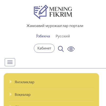
Жамоавий мурожаатлар портали
Ўзбекча
Русский
Кабинет
Toggle
navigation
Янгиликлар
Воқеалар