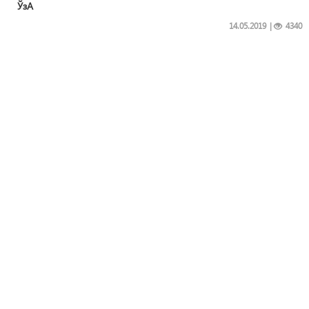
ЎзА
14.05.2019
|
4340