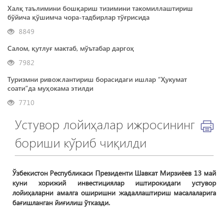
Халқ таълимини бошқариш тизимини такомиллаштириш
бўйича қўшимча чора-тадбирлар тўғрисида
8849
Салом, қутлуғ мактаб, мўътабар даргоҳ
7982
Туризмни ривожлантириш борасидаги ишлар “Ҳукумат
соати”да муҳокама этилди
7710
Устувор лойиҳалар ижросининг
бориши кўриб чиқилди
Ўзбекистон Республикаси Президенти Шавкат Мирзиёев 13 май
куни хорижий инвестициялар иштирокидаги устувор
лойиҳаларни амалга оширишни жадаллаштириш масалаларига
бағишланган йиғилиш ўтказди.