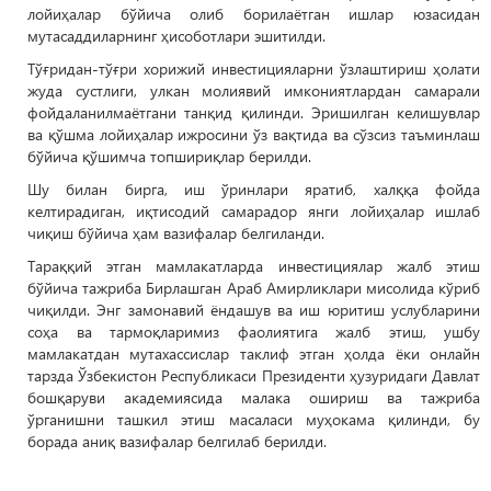
лойиҳалар бўйича олиб борилаётган ишлар юзасидан
мутасаддиларнинг ҳисоботлари эшитилди.
Тўғридан-тўғри хорижий инвестицияларни ўзлаштириш ҳолати
жуда сустлиги, улкан молиявий имкониятлардан самарали
фойдаланилмаётгани танқид қилинди. Эришилган келишувлар
ва қўшма лойиҳалар ижросини ўз вақтида ва сўзсиз таъминлаш
бўйича қўшимча топшириқлар берилди.
Шу билан бирга, иш ўринлари яратиб, халққа фойда
келтирадиган, иқтисодий самарадор янги лойиҳалар ишлаб
чиқиш бўйича ҳам вазифалар белгиланди.
Тараққий этган мамлакатларда инвестициялар жалб этиш
бўйича тажриба Бирлашган Араб Амирликлари мисолида кўриб
чиқилди. Энг замонавий ёндашув ва иш юритиш услубларини
соҳа ва тармоқларимиз фаолиятига жалб этиш, ушбу
мамлакатдан мутахассислар таклиф этган ҳолда ёки онлайн
тарзда Ўзбекистон Республикаси Президенти ҳузуридаги Давлат
бошқаруви академиясида малака ошириш ва тажриба
ўрганишни ташкил этиш масаласи муҳокама қилинди, бу
борада аниқ вазифалар белгилаб берилди.