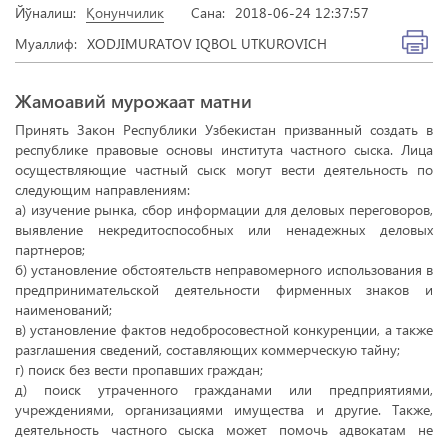
Йўналиш:
Қонунчилик
Сана:
2018-06-24 12:37:57
Муаллиф:
XODJIMURATOV IQBOL UTKUROVICH
Жамоавий мурожаат матни
Принять Закон Республики Узбекистан призванный создать в
республике правовые основы института частного сыска. Лица
осуществляющие частный сыск могут вести деятельность по
следующим направлениям:
а) изучение рынка, сбор информации для деловых переговоров,
выявление некредитоспособных или ненадежных деловых
партнеров;
б) установление обстоятельств неправомерного использования в
предпринимательской деятельности фирменных знаков и
наименований;
в) установление фактов недобросовестной конкуренции, а также
разглашения сведений, составляющих коммерческую тайну;
г) поиск без вести пропавших граждан;
д) поиск утраченного гражданами или предприятиями,
учреждениями, организациями имущества и другие. Также,
деятельность частного сыска может помочь адвокатам не