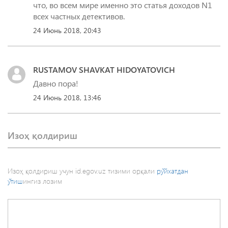
что, во всем мире именно это статья доходов N1
всех частных детективов.
24 Июнь 2018, 20:43
RUSTAMOV SHAVKAT HIDOYATOVICH
Давно пора!
24 Июнь 2018, 13:46
Изоҳ қолдириш
Изоҳ қолдириш учун id.egov.uz тизими орқали
рўйхатдан
ўтиш
ингиз лозим