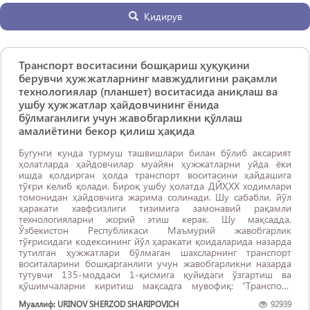
Қидирув
Транспорт воситасини бошқариш ҳуқуқини
берувчи ҳужжатларнинг мавжудлигини рақамли
технологиялар (планшет) воситасида аниқлаш ва
ушбу ҳужжатлар ҳайдовчининг ёнида
бўлмаганлиги учун жавобгарликни қўллаш
амалиётини бекор қилиш ҳақида
Бугунги кунда турмуш ташвишлари билан бўлиб аксарият
ҳолатларда ҳайдовчилар муайян ҳужжатларни уйда ёки
ишда қолдирган ҳолда транспорт воситасини ҳайдашига
тўғри келиб қолади. Бироқ ушбу ҳолатда ДЙҲХХ ходимлари
томонидан ҳайдовчига жарима солинади. Шу сабабли, йўл
ҳаракати хавфсизлиги тизимига замонавий рақамли
технологияларни жорий этиш керак. Шу мақсадда,
Ўзбекистон Республикаси Маъмурий жавобгарлик
тўғрисидаги кодексининг йўл ҳаракати қоидаларида назарда
тутилган ҳужжатлари бўлмаган шахсларнинг транспорт
воситаларини бошқарганлиги учун жавобгарликни назарда
тутувчи 135-моддаси 1-қисмига қуйидаги ўзгартиш ва
қўшимчаларни киритиш мақсадга мувофиқ: “Транспорт
воситаларини бошқариш ҳуқуқини берувчи ҳужжатлари
Муаллиф: URINOV SHERZOD SHARIPOVICH
92939
ёнида бўлмаган ҳайдовчиларнинг транспорт воситаларини