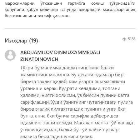
маросимларни ўтказишни тартибга солиш тўғрисида”ги
қонунини қабул қилишни ва унда юқоридаги масалалар аниқ
белгиланишини таклиф қиламан.
Изоҳлар (
19
)
5188
ABDIJAMILOV DINMUXAMMEDALI
ZINATDINOVICH
Тўғри бу манимча давлатнинг эмас балки
жамиятнинг моамоси. Бу дегани одамлар бир-
бирига таҳлит қилиб, ким ўзарга яшамасликни
ўрганиши керак. Кудрати келадими, топгани
ҳалолми, нияти ҳолисми, ўз билсин пулини қатга
сарифлашни. Ҳуди ўзингнинг чутагингдаги пулига
биров эгалик килгаятгандик пулингни унги ёки
бунга, анча ёки бунча сарифла дейверишса
одамнинг ғаши келади. Масалан манга тўй қанақа
ўтиши қизиқмас, балки бу тўй қайси пуллар
эвазига берилади шуниси қизиқ.