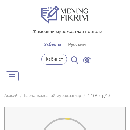
Жамоавий мурожаатлар портали
Ўзбекча
Русский
Кабинет
Toggle
navigation
Асосий
Барча жамоавий мурожаатлар
1799-s-p/18