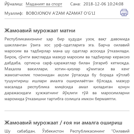
Йўналиш:
Маданият ва спорт
Сана:
2018-12-06 10:24:08
Муаллиф:
BOBOJONOV A’ZAM AZAMAT O‘G‘LI
Жамоавий мурожаат матни
Республикамизнинг ҳар бир ҳудуди узоқ вақт давомида
шаклланган ўзига хос урф-одатларига эга. Барча оилавий
маросим ва тадбирлар мана шу одатлар асосида ўтказилади.
Бироқ, сўнгги вақтларда мазкур маросим ва тадбирлар кераксиз
дабдаба, ортиқча сарф-ҳаражатлар билан ўзгариб кетмоқда.
Маҳалла вакиллари, хотин-қизлар қўмитаси ва кенг
жамоатчилик томонидан аҳоли ўртасида бу борада кўплаб
тушунтириш ишлари амалга оширилаётган бўлсада, мазкур
масалада республика миқёсида амал қиладиган қонун
даражасидаги ҳужжатнинг йўқлиги тўй ва маросимларни
маромида ўтказишни тартибга солишга имкон бермаяпти.
Жамоавий мурожаат / ғоя ни амалга ошириш
Шу сабабдан, Ўзбекистон Республикасининг “Оилавий