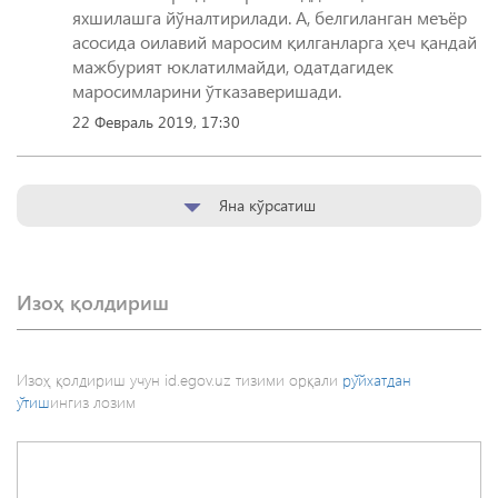
яхшилашга йўналтирилади. А, белгиланган меъёр
асосида оилавий маросим қилганларга ҳеч қандай
мажбурият юклатилмайди, одатдагидек
маросимларини ўтказаверишади.
22 Февраль 2019, 17:30
Яна кўрсатиш
Изоҳ қолдириш
Изоҳ қолдириш учун id.egov.uz тизими орқали
рўйхатдан
ўтиш
ингиз лозим