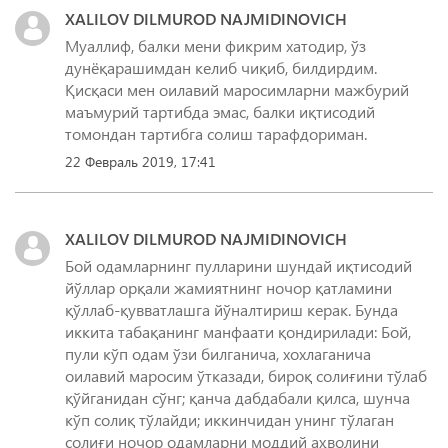
XALILOV DILMUROD NAJMIDINOVICH
Муаллиф, балки мени фикрим хатодир, ўз
дунёқарашимдан келиб чиқиб, билдирдим.
Қисқаси мен оилавий маросимларни мажбурий
маъмурий тартибда эмас, балки иқтисодий
томондан тартибга солиш тарафдориман.
22 Февраль 2019, 17:41
XALILOV DILMUROD NAJMIDINOVICH
Бой одамларнинг пулларини шундай иқтисодий
йўллар орқали жамиятнинг ночор қатламини
қўллаб-қувватлашга йўналтириш керак. Бунда
иккита табақанинг манфаати қондирилади: Бой,
пули кўп одам ўзи билганича, хохлаганича
оилавий маросим ўтказади, бироқ солиғини тўлаб
қўйганидан сўнг; қанча дабдабали қилса, шунча
кўп солиқ тўлайди; иккинчидан унинг тўлаган
солиғи ночор одамларни моддий аҳволини