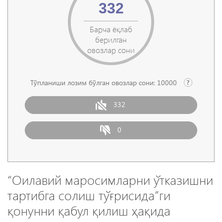
332
Барча ёқлаб
берилган
овозлар сони
Тўпланиши лозим бўлган овозлар сони:
10000
332
0
“Оилавий маросимларни ўтказишни
тартибга солиш тўғрисида”ги
қонунни қабул қилиш ҳақида