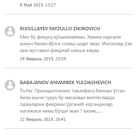
8 Май 2019, 13:27
RIXSILLAYEV FAYZULLO ZIKIROVICH
Мен бу фикрга қўшилмайман. Хамма нарсани
қонун билан йўлга солиш шарт эмас. Инсонлар ўзи
хам мустақил фикрлай олиши керак.
24 Февраль 2019, 23:59
BABAJANOV ANVARBEK YULDASHEVICH
Ўз.Рес Президентининг таклифига биноан ўтган
йили ишчи гуруҳ бу масалада вилоятларда
одамларни фикрини ўрганиб юргандилар,
натижаси нима бўлди экан ? қизиқ......
22 Февраль 2019, 20:41