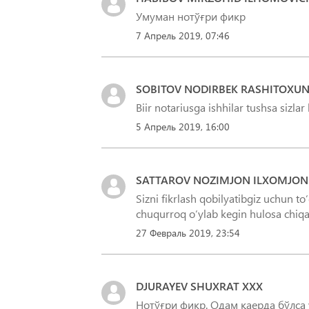
Умуман нотўғри фикр
7 Апрель 2019, 07:46
SOBITOV NODIRBEK RASHITOXU
Biir notariusga ishhilar tushsa sizla
5 Апрель 2019, 16:00
SATTAROV NOZIMJON ILXOMJON 
Sizni fikrlash qobilyatibgiz uchun to
chuqurroq oʻylab kegin hulosa chiqa
27 Февраль 2019, 23:54
DJURAYEV SHUXRAT XXX
Нотўғри фикр. Одам қаерда бўлса