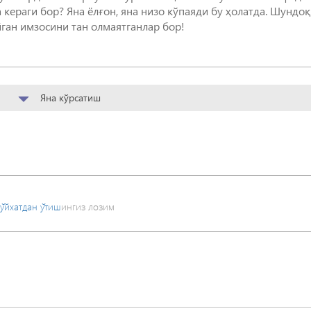
кераги бор? Яна ёлғон, яна низо кўпаяди бу ҳолатда. Шундоқ
ган имзосини тан олмаятганлар бор!
Яна кўрсатиш
ўйхатдан ўтиш
ингиз лозим