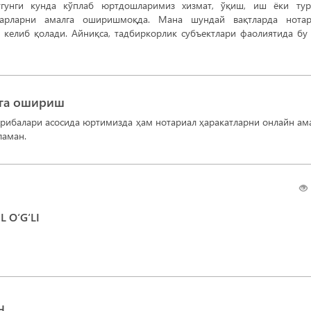
гунги кунда кўплаб юртдошларимиз хизмат, ўқиш, иш ёки тур
фарларни амалга оширишмоқда. Мана шундай вақтларда нотар
 келиб қолади. Айниқса, тадбиркорлик субъектлари фаолиятида бу
лга ошириш
рибалари асосида юртимизда ҳам нотариал ҳаракатларни онлайн ам
ламан.
 O‘G‘LI
H