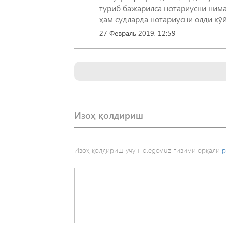
туриб бажарилса нотариусни нима 
ҳам судларда нотариусни олди қўй
27 Февраль 2019, 12:59
Изоҳ қолдириш
Изоҳ қолдириш учун id.egov.uz тизими орқали
р