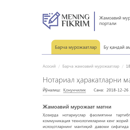
Жамоавий му
портали
Барча мурожаатлар
Бу қандай а
Асосий
Барча жамоавий мурожаатлар
1
Нотариал ҳаракатларни м
Йўналиш:
Қонунчилик
Сана:
2018-12-26 
Жамоавий мурожаат матни
Ҳозирда нотариуслар фаолиятини тартиб
коммуникация технологияларини кенг жорий 
ислоҳотларнинг мантиқий давоми сифатида