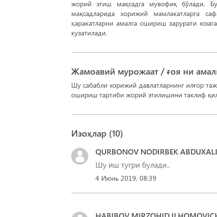
жорий этиш мақсадга мувофиқ бўлади. Бу
мақсадларида хорижий мамлакатларга са
ҳаракатларни амалга ошириш зарурати юзага
кузатилади.
Жамоавий мурожаат / ғоя ни ама
Шу сабабли хорижий давлатларнинг илғор таж
ошириш тартиби жорий этилишини таклиф қи
Изоҳлар (
10
)
QURBONOV NODIRBEK ABDUXALIL
Шу иш тугри булади..
4 Июнь 2019, 08:39
HABIBOV MIRZOHID ILHOMOVIC