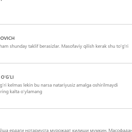
NOVICH
r ham shunday taklif berasizlar. Masofaviy qilish kerak shu to'g'ri
O‘G‘LI
ʻgʻri kelmas lekin bu narsa natariyusiz amalga oshirilmaydi
ring kalta oʻylamang
 ўша ердаги нотариусга мурожаат қилиши мумкин. Масофада