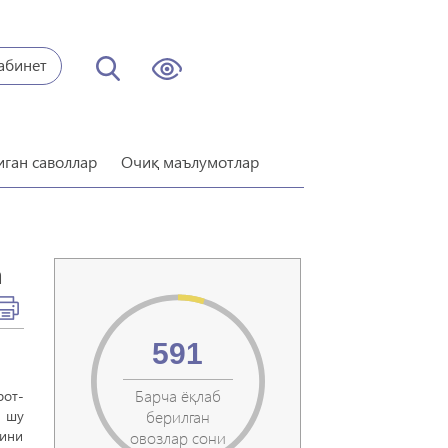
абинет
иган саволлар
Очиқ маълумотлар
а
591
Барча ёқлаб
от-
а шу
берилган
бини
овозлар сони