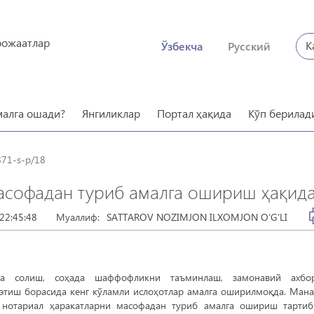
рожаатлар
К
Ўзбекча
Русский
малга ошади?
Янгиликлар
Портал ҳақида
Кўп берилад
871-s-p/18
асофадан туриб амалга ошириш ҳақид
22:45:48
Муаллиф:
SATTAROV NOZIMJON ILXOMJON O‘G‘LI
га солиш, соҳада шаффофликни таъминлаш, замонавий ахбор
этиш борасида кенг кўламли ислоҳотлар амалга оширилмоқда. Ман
 нотариал ҳаракатларни масофадан туриб амалга ошириш тарти