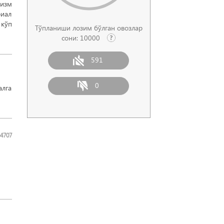
изм
иал
 кўп
Тўпланиши лозим бўлган овозлар
сони:
10000
591
0
алга
4707