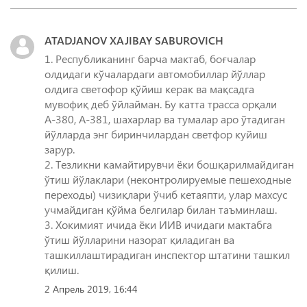
ATADJANOV XAJIBAY SABUROVICH
1. Республиканинг барча мактаб, боғчалар
олдидаги кўчалардаги автомобиллар йўллар
олдига светофор қўйиш керак ва мақсадга
мувофиқ деб ўйлайман. Бу катта трасса орқали
А-380, А-381, шахарлар ва тумалар аро ўтадиган
йўлларда энг биринчилардан светфор куйиш
зарур.
2. Тезликни камайтирувчи ёки бошқарилмайдиган
ўтиш йўлаклари (неконтролируемые пешеходные
переходы) чизиқлари ўчиб кетаяпти, улар махсус
учмайдиган қўйма белгилар билан таъминлаш.
3. Хокимият ичида ёки ИИВ ичидаги мактабга
ўтиш йўлларини назорат қиладиган ва
ташкиллаштирадиган инспектор штатини ташкил
қилиш.
2 Апрель 2019, 16:44