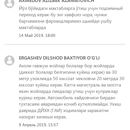
AXMEDOV AZIZBEK AZAMATOVICH
Йўл бўйидаги мактабларга ўтиш учун подземный
переход керак-бу энг хавфсиз чора, чунки
барчамизни фарзандларимиз щыийди ушбу
мактабларда
14 Май 2019, 18:00
ERGASHEV DILSHOD BAXTIYOR O‘G‘LI
Ахоли гавжум жойлар болалар бор жойларда
(диккат болалар белгисини куйиш керак) ва 30
метр узокликда 50 км.соат чекловчи 20 метрда 30
км.соат куйиш керак. Катта магистраль ва мостга
якин жойларда пиедалар утиш учун куприклар
куриш керак. Автомобиль хайдовчиси бирдан
тухтасаям авариядан кочиб кутилолмайди. Укиш
даврида ДЙХХ (ГАИ) ходимлари харакатни
назорат килиши керак.
9 Апрель 2019, 15:57