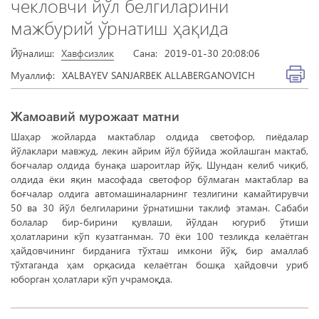
чекловчи йўл белгиларини
мажбурий ўрнатиш ҳақида
Йўналиш:
Хавфсизлик
Сана:
2019-01-30 20:08:06
Муаллиф:
XALBAYEV SANJARBEK ALLABERGANOVICH
Жамоавий мурожаат матни
Шаҳар жойларда мактаблар олдида светофор, пиёдалар
йўлаклари мавжуд, лекин айрим йўл бўйида жойлашган мактаб,
боғчалар олдида бунақа шароитлар йўқ. Шундан келиб чиқиб,
олдида ёки яқин масофада светофор бўлмаган мактаблар ва
боғчалар олдига автомашиналарнинг тезлигини камайтирувчи
50 ва 30 йўл белгиларини ўрнатишни таклиф этаман. Сабаби
болалар бир-бирини қувлаши, йўлдан югуриб ўтиши
ҳолатларини кўп кузатганман. 70 ёки 100 тезликда келаётган
ҳайдовчининг бирданига тўхташ имкони йўқ, бир амаллаб
тўхтаганда ҳам орқасида келаётган бошқа ҳайдовчи уриб
юборган ҳолатлари кўп учрамоқда.