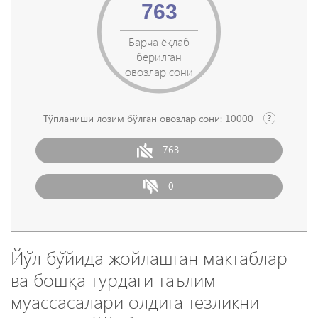
763
Барча ёқлаб
берилган
овозлар сони
Тўпланиши лозим бўлган овозлар сони:
10000
763
0
Йўл бўйида жойлашган мактаблар
ва бошқа турдаги таълим
муассасалари олдига тезликни