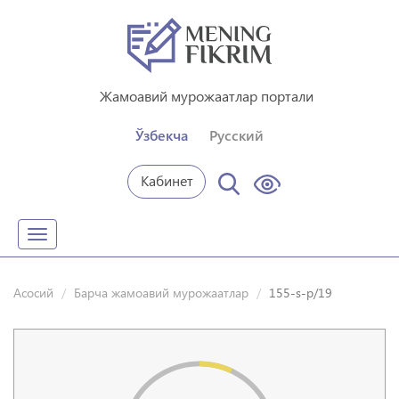
Жамоавий мурожаатлар портали
Ўзбекча
Русский
Кабинет
Toggle
navigation
Асосий
Барча жамоавий мурожаатлар
155-s-p/19