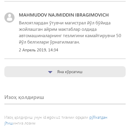
MAHMUDOV NAJMIDDIN IBRAGIMOVICH
Вилоятлардан ўтувчи магистрал йўл бўйида
жойлашган айрим мактаблар олдида
автомашиналарнинг тезлигини камайтирувчи 50
йўл белгилари ўрнатилмаган.
2 Апрель 2019, 14:34
Яна кўрсатиш
Изоҳ қолдириш
Изоҳ қолдириш учун id.egov.uz тизими орқали
рўйхатдан
ўтиш
ингиз лозим