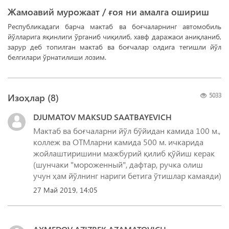
Жамоавий мурожаат / ғоя ни амалга ошириш
Республикадаги барча мактаб ва боғчаларнинг автомобиль
йўлларига яқинлиги ўрганиб чиқилиб, хавф даражаси аниқланиб,
зарур деб топилган мактаб ва боғчалар олдига тегишли йўл
белгилари ўрнатилиши лозим.
Изоҳлар (
8
)
5033
DJUMATOV MAKSUD SAATBAYEVICH
Мактаб ва боғчаларни йўл бўйидан камида 100 м.,
коллеж ва ОТМларни камида 500 м. ичкарида
жойлаштиришини мажбурий қилиб қўйиш керак
(шунчаки "мороженный", дафтар, ручка олиш
учун ҳам йўлнинг нариги бетига ўтишлар камаяди)
27 Май 2019, 14:05