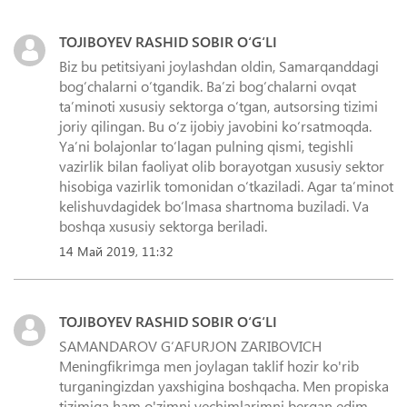
TOJIBOYEV RASHID SOBIR O‘G‘LI
Biz bu petitsiyani joylashdan oldin, Samarqanddagi
bogʻchalarni oʻtgandik. Baʼzi bogʻchalarni ovqat
taʼminoti xususiy sektorga oʻtgan, autsorsing tizimi
joriy qilingan. Bu oʻz ijobiy javobini koʻrsatmoqda.
Yaʼni bolajonlar toʻlagan pulning qismi, tegishli
vazirlik bilan faoliyat olib borayotgan xususiy sektor
hisobiga vazirlik tomonidan oʻtkaziladi. Agar taʼminot
kelishuvdagidek boʻlmasa shartnoma buziladi. Va
boshqa xususiy sektorga beriladi.
14 Май 2019, 11:32
TOJIBOYEV RASHID SOBIR O‘G‘LI
SAMANDAROV G‘AFURJON ZARIBOVICH
Meningfikrimga men joylagan taklif hozir ko'rib
turganingizdan yaxshigina boshqacha. Men propiska
tizimiga ham o'zimni yechimlarimni bergan edim.