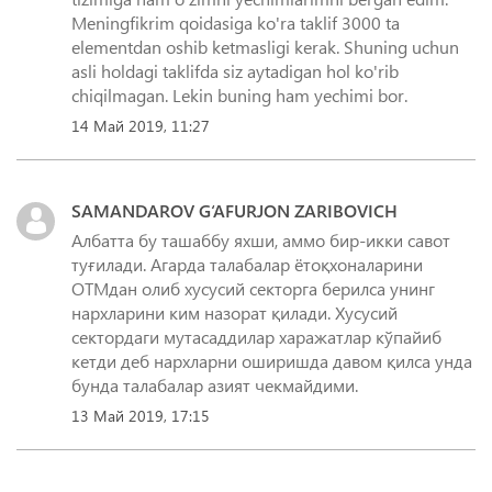
Meningfikrim qoidasiga ko'ra taklif 3000 ta
elementdan oshib ketmasligi kerak. Shuning uchun
asli holdagi taklifda siz aytadigan hol ko'rib
chiqilmagan. Lekin buning ham yechimi bor.
14 Май 2019, 11:27
SAMANDAROV G‘AFURJON ZARIBOVICH
Албатта бу ташаббу яхши, аммо бир-икки савот
туғилади. Агарда талабалар ётоқхоналарини
ОТМдан олиб хусусий секторга берилса унинг
нархларини ким назорат қилади. Хусусий
сектордаги мутасаддилар харажатлар кўпайиб
кетди деб нархларни оширишда давом қилса унда
13 Май 2019, 17:15