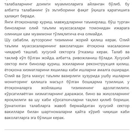
талабаларнинг доимги муаммоларига айланган бўлиб, бу
албатта талабанинг ўз эътиборини фақат ўқишга қаратишига
ҳалақит беради.
Янги ётоқхоналар қуриш, мавжудларини таъмирлаш, бўш турган
биноларни олий таълим муассасалари томонидан ижарага
олиниши ҳам муаммони тўлиқлигича еча олмайди.
Шу сабабли, аутсорсинг тизимини жорий қилиш керак. Олий
таълим муассасаларининг ваколатидан ётоқхона масаласини
чиқариб ташлаб, хусусий секторга ўтказиш керак. Талаб ва
таклиф кўп бўлган жойда, албатта, ривожланиш бўлади. Хусусий
сектор янги бинолар қуриш, эскиларини реконструкция қилиш,
ётоқхона хизматларини яхшилаш каби ишларни амалга оширади.
Олий ва ўрта махсус таълим вазирлиги ҳузурида ушбу ишларни
мониторинг қилишга масъул бўлган бошқарма тузилиши, у
ётоқхоналарга жойлашиш тизимининг адолатлилиги,
кўрсатилаётган хизматларнинг даражаси, бино ва жиҳозларнинг
яроқлилиги ва шу каби кўрсаткичларни таҳлил қилиб бориши,
ўрнатилган талабларга жавоб бермайдиган хусусий сектор
вакиллари билан шартномаларни қайта кўриб чиқиши каби
ваколатларга эга бўлиши керак.