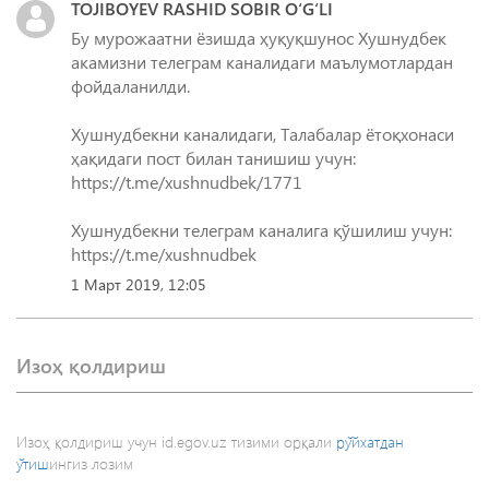
TOJIBOYEV RASHID SOBIR O‘G‘LI
Бу мурожаатни ёзишда ҳуқуқшунос Хушнудбек
акамизни телеграм каналидаги маълумотлардан
фойдаланилди.
Хушнудбекни каналидаги, Талабалар ётоқхонаси
ҳақидаги пост билан танишиш учун:
https://t.me/xushnudbek/1771
Хушнудбекни телеграм каналига қўшилиш учун:
https://t.me/xushnudbek
1 Март 2019, 12:05
Изоҳ қолдириш
Изоҳ қолдириш учун id.egov.uz тизими орқали
рўйхатдан
ўтиш
ингиз лозим