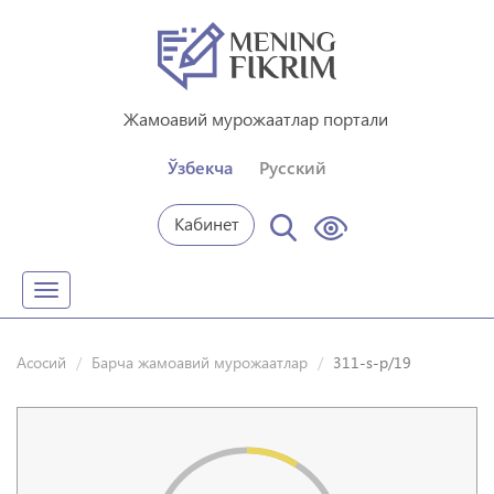
Жамоавий мурожаатлар портали
Ўзбекча
Русский
Кабинет
Toggle
navigation
Асосий
Барча жамоавий мурожаатлар
311-s-p/19