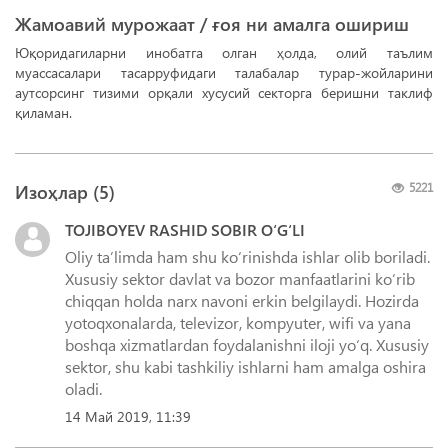
Жамоавий мурожаат / ғоя ни амалга ошириш
Юқоридагиларни инобатга олган ҳолда, олий таълим
муассасалари тасарруфидаги талабалар турар-жойларини
аутсорсинг тизими орқали хусусий секторга беришни таклиф
қиламан.
Изоҳлар (
5
)
5221
TOJIBOYEV RASHID SOBIR O‘G‘LI
Oliy taʼlimda ham shu koʻrinishda ishlar olib boriladi.
Xususiy sektor davlat va bozor manfaatlarini koʻrib
chiqqan holda narx navoni erkin belgilaydi. Hozirda
yotoqxonalarda, televizor, kompyuter, wifi va yana
boshqa xizmatlardan foydalanishni iloji yoʻq. Xususiy
sektor, shu kabi tashkiliy ishlarni ham amalga oshira
oladi.
14 Май 2019, 11:39