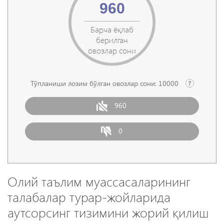
960
Барча ёқлаб
берилган
овозлар сони
Тўпланиши лозим бўлган овозлар сони:
10000
960
0
Олий таълим муассасаларининг
талабалар турар-жойларида
аутсорсинг тизимини жорий қилиш