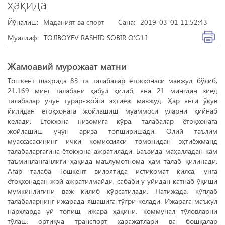
ҳақида
Йўналиш:
Маданият ва спорт
Сана:
2019-03-01 11:52:43
Муаллиф:
TOJIBOYEV RASHID SOBIR O‘G‘LI
Жамоавий мурожаат матни
Тошкент шаҳрида 83 та талабалар ётоқхонаси мавжуд бўлиб,
21.169 минг талабани қабул қилиб, яна 21 мингдан зиёд
талабалар учун турар-жойга эҳтиёж мавжуд. Ҳар янги ўқув
йилидан ётоқхонага жойлашиш муаммоси уларни қийнаб
келади. Ётоқхона низомига кўра, талабалар ётоқхонага
жойлашиш учун ариза топширишади. Олий таълим
муассасасининг ички комиссияси томонидан эҳтиёжманд
талабаларгагина ётоқхона ажратилади. Баъзида маҳалладан кам
таъминланганлиги ҳақида маълумотнома ҳам талаб қилинади.
Агар талаба Тошкент вилоятида истиқомат қилса, унга
ётоқхонадан жой ажратилмайди, сабаби у уйидан қатнаб ўқиши
мумкинлигини важ қилиб кўрсатилади. Натижада, кўплаб
талабаларнинг ижарада яшашига тўғри келади. Ижарага маъқул
нархларда уй топиш, ижара ҳақини, коммунал тўловларни
тўлаш, ортиқча транспорт харажатлари ва бошқалар