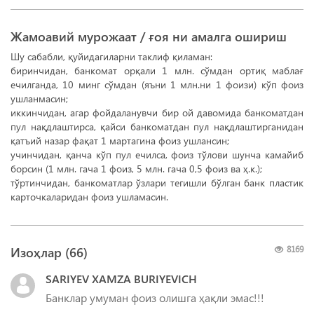
Жамоавий мурожаат / ғоя ни амалга ошириш
Шу сабабли, қуйидагиларни таклиф қиламан:
биринчидан, банкомат орқали 1 млн. сўмдан ортиқ маблағ
ечилганда, 10 минг сўмдан (яъни 1 млн.ни 1 фоизи) кўп фоиз
ушланмасин;
иккинчидан, агар фойдаланувчи бир ой давомида банкоматдан
пул нақдлаштирса, қайси банкоматдан пул нақдлаштирганидан
қатъий назар фақат 1 мартагина фоиз ушлансин;
учинчидан, қанча кўп пул ечилса, фоиз тўлови шунча камайиб
борсин (1 млн. гача 1 фоиз, 5 млн. гача 0,5 фоиз ва ҳ.к.);
тўртинчидан, банкоматлар ўзлари тегишли бўлган банк пластик
карточкаларидан фоиз ушламасин.
Изоҳлар (
66
)
8169
SARIYEV XAMZA BURIYEVICH
Банклар умуман фоиз олишга ҳақли эмас!!!