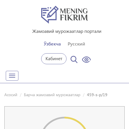
Жамоавий мурожаатлар портали
Ўзбекча
Русский
Кабинет
Toggle
navigation
Асосий
Барча жамоавий мурожаатлар
459-s-p/19