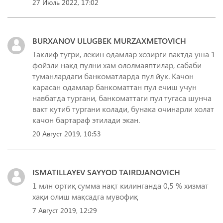
27 Июль 2022, 17:02
BURXANOV ULUGBEK MURZAXMETOVICH
Таклиф тугри, лекин одамлар хозирги вактда уша 1
фойзли накд пулни хам ололмаяптилар, сабаби
туманлардаги банкоматларда пул йук. Качон
карасан одамлар банкоматтан пул ечиш учун
навбатда тургани, банкоматтаги пул тугаса шунча
вакт кутиб тургани колади, бунака очинарли холат
качон бартараф этилади экан.
20 Август 2019, 10:53
ISMATILLAYEV SAYYOD TAIRDJANOVICH
1 млн ортиқ сумма нақт килинганда 0,5 % хизмат
хақи олиш мақсадга мувофиқ
7 Август 2019, 12:29