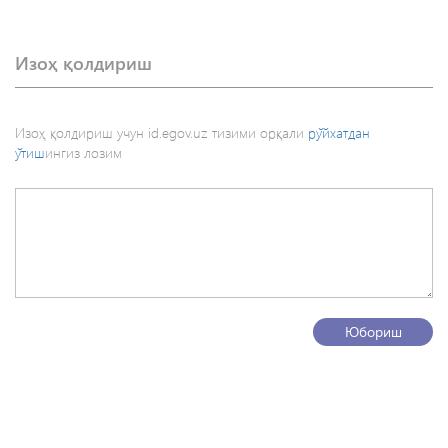
Изоҳ қолдириш
Изоҳ қолдириш учун id.egov.uz тизими орқали
рўйхатдан
ўтиш
ингиз лозим
Юбориш