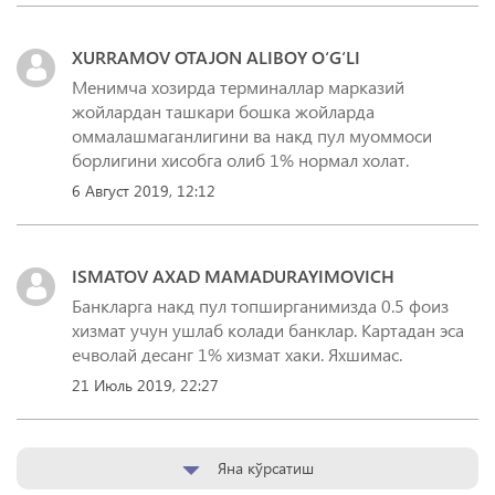
XURRAMOV OTAJON ALIBOY O‘G‘LI
Менимча хозирда терминаллар марказий
жойлардан ташкари бошка жойларда
оммалашмаганлигини ва накд пул муоммоси
борлигини хисобга олиб 1% нормал холат.
6 Август 2019, 12:12
ISMATOV AXAD MAMADURAYIMOVICH
Банкларга накд пул топширганимизда 0.5 фоиз
хизмат учун ушлаб колади банклар. Картадан эса
ечволай десанг 1% хизмат хаки. Яхшимас.
21 Июль 2019, 22:27
Яна кўрсатиш