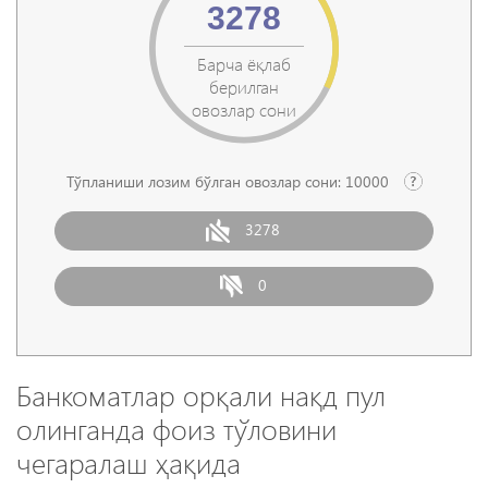
3278
Барча ёқлаб
берилган
овозлар сони
Тўпланиши лозим бўлган овозлар сони:
10000
3278
0
Банкоматлар орқали нақд пул
олинганда фоиз тўловини
чегаралаш ҳақида