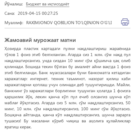
Йўналиш:
Бюджет ва иқтисодиёт
Сана:
2019-04-15 00:27:25
Муаллиф:
RAXIMJONOV QOBILJON TO‘LQINJON O‘G‘LI
Жамоавий мурожаат матни
Ҳозирда пластик картадаги пулни нақдлаштириш жараёнида
тўлов 1 фоиз этиб белгиланган. Агарда сиз 1 млн. сўм нақд пул
нақдлаштирсангиз, унда сиздан 10 минг сўм қўшимча ҳақ олиб
қолинади. Бошида текин бўлган бу амалиёт айни вақтда 1 фоиз
этиб белгиланди. Банк муассасалари буни банкоматга кетадиган
харажатлар: интернет, техник таъминот, назорат қилиш каби
харажатларни қоплаш учун олинади деб тушунтиришди. Майли,
банкнинг ўз харажатлари борлигини тушунган ҳолатда 1 фоизга
қаршилик йўқ, лекин қанча кўп пул ечиб олсангиз шунча кўп
маблағ йўқотасиз. Агарда сиз 5 млн. сўм нақдлаштирсангиз, 50
минг, 10 млн. сўм нақдлаштирсангиз, 100 минг сўм йўқотасиз.
Бошқача айтганда, қанча кўп нақдлаштирсангиз, шунча зарарга
тушасиз! Бу масалани кўриб чиқиш ва аҳолига қулайликлар
яратиш керак.