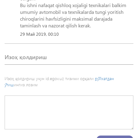
Bu ishni nafaqat qishloq xojaligi texnikalari balkim
umumiy avtomobil va texnikalarda tungi yoritish
chiroqlarini havfsizligini maksimal darajada
taminlash va nazorat qilish kerak.
29 Май 2019, 00:10
Изоҳ қолдириш
Изоҳ қолдириш учун id.egov.uz тизими орқали
рўйхатдан
ўтиш
ингиз лозим