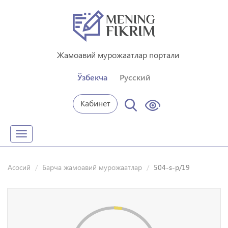
Жамоавий мурожаатлар портали
Ўзбекча
Русский
Кабинет
Toggle
navigation
Асосий
Барча жамоавий мурожаатлар
504-s-p/19