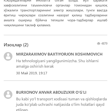
Юқоридагиларни инобатга олган ҳолда, йўл ҳаракати
хавфсизлигини таъминловчи органлар томонидан қишлоқ
хўжалиги транспортларининг электр жиҳозлари, тунги вақтда
ёритиш чироқлари созлигини назорат қилиш тадбирларини
амалга ошириш бўйича тегишли чора-тадбирлар ишлаб
чиқилишини таклиф қиламиз.
Изоҳлар (
2
)
4879
MIRZARAXIMOV BAXTIYORJON XOSHIMOVICH
Ha tehnologiyani yangilgunimizcha. Shu ishlarni
amalga oshirish kerak
30 Май 2019, 19:17
BURXONOV ANVAR ABDUZUXIR O‘G‘LI
Bu kabi yo'l transport xodisasi tuman va qishloqlarda
juda ko'plab uchrashi natijasida o'lim holatlari qayd
etilgan.