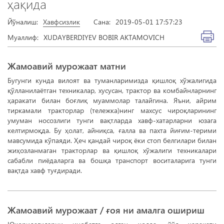
ҳақида
Йўналиш:
Хавфсизлик
Сана:
2019-05-01 17:57:23
Муаллиф:
XUDAYBERDIYEV BOBIR AKTAMOVICH
Жамоавий мурожаат матни
Бугунги кунда вилоят ва туманларимизда қишлоқ хўжалигида
қўлланилаётган техникалар, хусусан, трактор ва комбайнларнинг
ҳаракати билан боғлиқ муаммолар талайгина. Яъни, айрим
тиркамали тракторлар (тележка)нинг махсус чироқларининг
умуман носозлиги тунги вақтларда хавф-хатарларни юзага
келтирмоқда. Бу ҳолат, айниқса, ғалла ва пахта йиғим-терими
мавсумида кўпаяди. Ҳеч қандай чироқ ёки стоп белгилари билан
жиҳозланмаган тракторлар ва қишлоқ хўжалиги техникалари
сабабли пиёдаларга ва бошқа транспорт воситаларига тунги
вақтда хавф туғдиради.
Жамоавий мурожаат / ғоя ни амалга ошириш