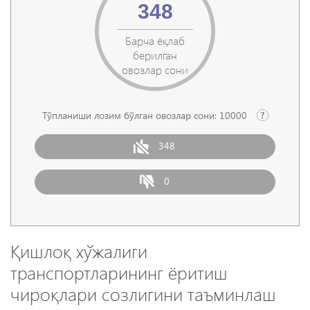
348
Барча ёқлаб
берилган
овозлар сони
Тўпланиши лозим бўлган овозлар сони:
10000
348
0
Қишлоқ хўжалиги
транспортларининг ёритиш
чироқлари созлигини таъминлаш