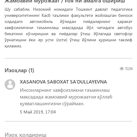
Жамоавий мурожаат / ғоя ни амалга ошириш
Шу сабабли, Низомий номидаги Тошкент давлат педагогика
университетининг Касб таълими факультети жойлашган биноси
олдидаги автомобиль йўлидан пиёдаларнинг ҳаракат
хавфсизлигини таъминлаш мақсадида йўл четидаги автобус
бекатини кўчиришни ва пиёдалар ўтиш йўлагида светофор
ўрнатишни ёки ер усти (ости) ўтиш йўлини қуришни таклиф
қиламиз.
Изоҳлар (
1
)
5134
XASANOVA SABOXAT SA’DULLAYEVNA
Инсонларнинг хавфсизликни таъминлаш
мақсадида жамоавий мурожаатни қўллаб
қувватлашингизни сўрайман.
5 Май 2019, 17:04
Изоҳ қолдириш