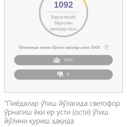
1092
Барча ёқлаб
берилган
овозлар сони
Тўпланиши лозим бўлган овозлар сони:
5000
1092
0
“Пиёдалар ўтиш йўлагида светофор
ўрнатиш ёки ер усти (ости) ўтиш
йўлини қуриш ҳақида