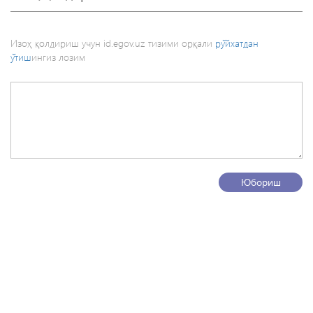
Изоҳ қолдириш учун id.egov.uz тизими орқали
рўйхатдан
ўтиш
ингиз лозим
Юбориш