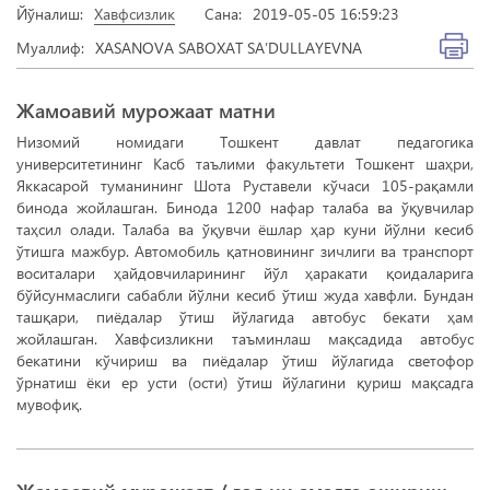
Йўналиш:
Хавфсизлик
Сана:
2019-05-05 16:59:23
Муаллиф:
XASANOVA SABOXAT SA’DULLAYEVNA
Жамоавий мурожаат матни
Низомий номидаги Тошкент давлат педагогика
университетининг Касб таълими факультети Тошкент шаҳри,
Яккасарой туманининг Шота Руставели кўчаси 105-рақамли
бинода жойлашган. Бинода 1200 нафар талаба ва ўқувчилар
таҳсил олади. Талаба ва ўқувчи ёшлар ҳар куни йўлни кесиб
ўтишга мажбур. Автомобиль қатновининг зичлиги ва транспорт
воситалари ҳайдовчиларининг йўл ҳаракати қоидаларига
бўйсунмаслиги сабабли йўлни кесиб ўтиш жуда хавфли. Бундан
ташқари, пиёдалар ўтиш йўлагида автобус бекати ҳам
жойлашган. Хавфсизликни таъминлаш мақсадида автобус
бекатини кўчириш ва пиёдалар ўтиш йўлагида светофор
ўрнатиш ёки ер усти (ости) ўтиш йўлагини қуриш мақсадга
мувофиқ.