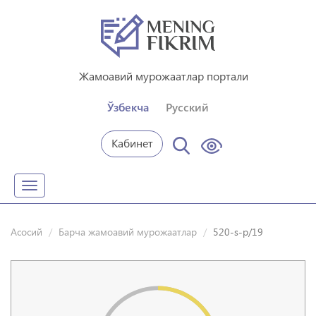
Жамоавий мурожаатлар портали
Ўзбекча
Русский
Кабинет
Toggle
navigation
Асосий
Барча жамоавий мурожаатлар
520-s-p/19