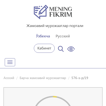
Жамоавий мурожаатлар портали
Ўзбекча
Русский
Кабинет
Toggle
navigation
Асосий
Барча жамоавий мурожаатлар
576-s-p/19