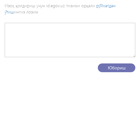
Изоҳ қолдириш учун id.egov.uz тизими орқали
рўйхатдан
ўтиш
ингиз лозим
Юбориш