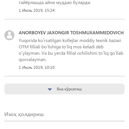
тайёрлашда айни муддао буларди.
1 Июль 2019, 15:24
ANORBOYEV JAXONGIR TOSHMUXAMMEDOVICH
Yuqorida ko`rsatilgan kollejlar moddiy texnik bazasi
OTM filliali bo`lishiga to`liq mos keladi deb
o`ylayman. Va bu yerda fillial ochilishini to`liq qo`llab
quvvalayman.
1 Июль 2019, 10:10
Яна кўрсатиш
Изоҳ қолдириш