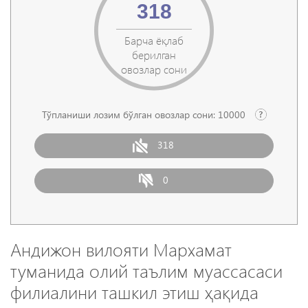
318
Барча ёқлаб
берилган
овозлар сони
Тўпланиши лозим бўлган овозлар сони:
10000
318
0
Андижон вилояти Мархамат
туманида олий таълим муассасаси
филиалини ташкил этиш ҳақида