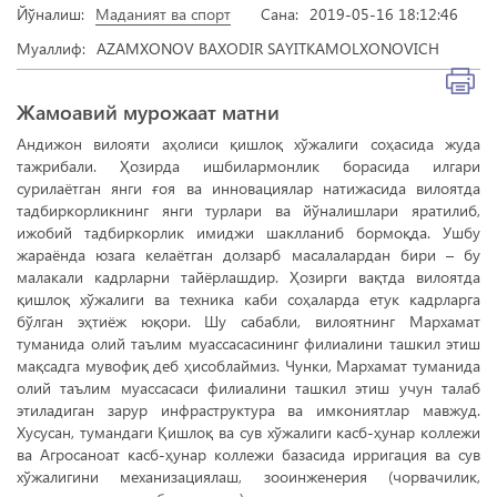
Йўналиш:
Маданият ва спорт
Сана:
2019-05-16 18:12:46
Муаллиф:
AZAMXONOV BAXODIR SAYITKAMOLXONOVICH
Жамоавий мурожаат матни
Андижон вилояти аҳолиси қишлоқ хўжалиги соҳасида жуда
тажрибали. Ҳозирда ишбилармонлик борасида илгари
сурилаётган янги ғоя ва инновациялар натижасида вилоятда
тадбиркорликнинг янги турлари ва йўналишлари яратилиб,
ижобий тадбиркорлик имиджи шаклланиб бормоқда. Ушбу
жараёнда юзага келаётган долзарб масалалардан бири – бу
малакали кадрларни тайёрлашдир. Ҳозирги вақтда вилоятда
қишлоқ хўжалиги ва техника каби соҳаларда етук кадрларга
бўлган эҳтиёж юқори. Шу сабабли, вилоятнинг Мархамат
туманида олий таълим муассасасининг филиалини ташкил этиш
мақсадга мувофиқ деб ҳисоблаймиз. Чунки, Мархамат туманида
олий таълим муассасаси филиалини ташкил этиш учун талаб
этиладиган зарур инфраструктура ва имкониятлар мавжуд.
Хусусан, тумандаги Қишлоқ ва сув хўжалиги касб-ҳунар коллежи
ва Агросаноат касб-ҳунар коллежи базасида ирригация ва сув
хўжалигини механизациялаш, зооинженерия (чорвачилик,