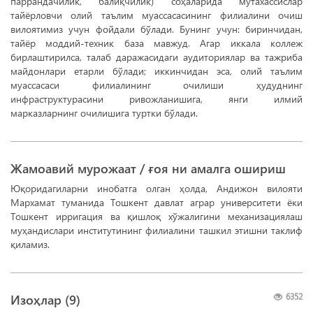
паррандачилик, балиқчилик) соҳаларида мутахассислар
тайёрловчи олий таълим муассасасининг филиалини очиш
вилоятимиз учун фойдали бўлади. Бунинг учун: биринчидан,
тайёр моддий-техник база мавжуд. Агар иккала коллеж
бирлаштирилса, талаб даражасидаги аудиториялар ва тажриба
майдонлари етарли бўлади; иккинчидан эса, олий таълим
муассасаси филиалининг очилиши ҳудуднинг
инфраструктурасини ривожланишига, янги илмий
марказларнинг очилишига туртки бўлади.
Жамоавий мурожаат / ғоя ни амалга ошириш
Юқоридагиларни инобатга олган ҳолда, Андижон вилояти
Мархамат туманида Тошкент давлат аграр университети ёки
Тошкент ирригация ва қишлоқ хўжалигини механизациялаш
муҳандислари институтининг филиалини ташкил этишни таклиф
қиламиз.
Изоҳлар (
9
)
6352