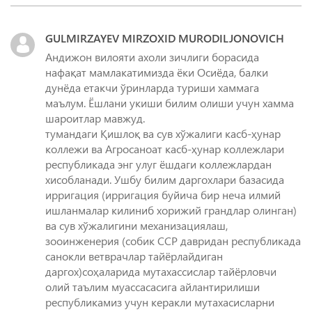
GULMIRZAYEV MIRZOXID MURODILJONOVICH
Андижон вилояти ахоли зичлиги борасида
нафақат мамлакатимизда ёки Осиёда, балки
дунёда етакчи ўринларда туриши хаммага
маълум. Ёшлани укиши билим олиши учун хамма
шароитлар мавжуд.
тумандаги Қишлоқ ва сув хўжалиги касб-ҳунар
коллежи ва Агросаноат касб-ҳунар коллежлари
республикада энг улуг ёшдаги коллежлардан
хисобланади. Ушбу билим даргохлари базасида
ирригация (ирригация буйича бир неча илмий
ишланмалар килиниб хорижий грандлар олинган)
ва сув хўжалигини механизациялаш,
зооинженерия (собик ССР давридан республикада
санокли ветврачлар тайёрлайдиган
даргох)соҳаларида мутахассислар тайёрловчи
олий таълим муассасасига айлантирилиши
республикамиз учун керакли мутахасисларни