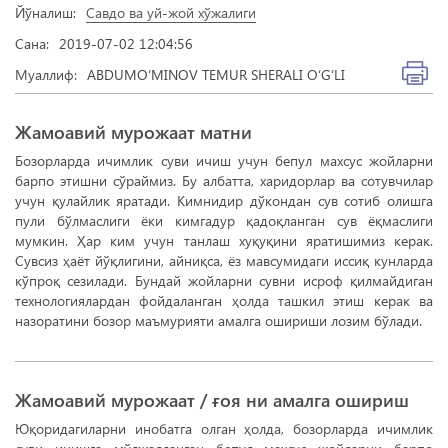
Йўналиш:
Савдо ва уй-жой хўжалиги
Сана:
2019-07-02 12:04:56
Муаллиф:
ABDUMO‘MINOV TEMUR SHERALI O‘G‘LI
Жамоавий мурожаат матни
Бозорларда ичимлик суви ичиш учун бепул махсус жойларни
барпо этишни сўраймиз. Бу албатта, харидорлар ва сотувчилар
учун қулайлик яратади. Кимнидир дўкондан сув сотиб олишга
пули бўлмаслиги ёки кимгадур қадоқланган сув ёқмаслиги
мумкин. Ҳар ким учун танлаш хуқуқини яратишимиз керак.
Сувсиз ҳаёт йўқлигини, айниқса, ёз мавсумидаги иссиқ кунларда
кўпроқ сезилади. Бундай жойларни сувни исроф қилмайдиган
технологиялардан фойдаланган ҳолда ташкил этиш керак ва
назоратини бозор маъмурияти амалга ошириши лозим бўлади.
Жамоавий мурожаат / ғоя ни амалга ошириш
Юқоридагиларни инобатга олган ҳолда, бозорларда ичимлик