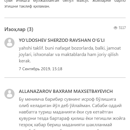
суви ичишга мўлжалланган бепул махсус жойларни барпо
этишни таклиф қиламан.
Изоҳлар (
3
)
5117
YO‘LDOSHEV SHERZOD RAVSHAN O‘G‘LI
yahshi taklif. buni nafaqat bozorlarda, balki, jamoat
joylari, ishxonalar va maktablarda ham joriy qilish
kerak.
7 Сентябрь 2019, 15:18
ALLANAZAROV BAXRAM MAXSETBAYEVICH
Бу менимча барибир сувнинг исроф бўлишига
олиб келадиган йўл деб ўйлайман. Сабаби оддий
навбатга туриш маданияти ёки сув кетаётган
қувурни тезда бартараф қилиш ёки тегишли жойга
тезроқ хабар бериш маданияти шаклланмай