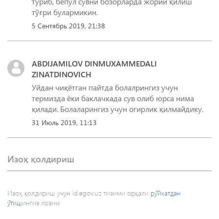
туриб, бепул сувни бозорларда жорий қилиш
тўғри булармикин.
5 Сентябрь 2019, 21:38
ABDIJAMILOV DINMUXAMMEDALI
ZINATDINOVICH
Уйдан чиқётган пайтда болалрингиз учун
термизда ёки баклачкада сув олиб юрса нима
қилади. Болаларингиз учун огирлик қилмайдику.
31 Июль 2019, 11:13
Изоҳ қолдириш
Изоҳ қолдириш учун id.egov.uz тизими орқали
рўйхатдан
ўтиш
ингиз лозим