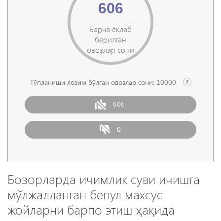
606
Барча ёқлаб
берилган
овозлар сони
Тўпланиши лозим бўлган овозлар сони:
10000
606
0
Бозорларда ичимлик суви ичишга
мўлжалланган бепул махсус
жойларни барпо этиш ҳақида