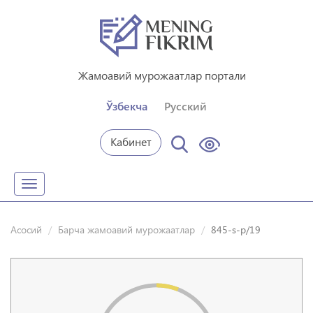
Жамоавий мурожаатлар портали
Ўзбекча
Русский
Кабинет
Toggle
navigation
Асосий
Барча жамоавий мурожаатлар
845-s-p/19