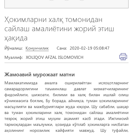
Ҳокимларни халқ томонидан
сайлаш амалиётини жорий этиш
ҳақида
Йўналиш:
Қонунчилик
Сана:
2020-02-19 05:08:47
Муаллиф:
XOLIQOV AFZAL ISLOMOVICH
Жамоавий мурожаат матни
Мамлакатимизда амалга оширилаётган ислоҳотларнинг
самарадорлигини таъминлаш давлат хизматчиларининг
фидоийлиги, шижоати, билими ва халқ билан ишлай олиш
кўникмасига боғлиқ. Бу борада, айниқса, туман ҳокимларининг
масъулияти ва мажбуриятлари жуда юқори. Шу сабабли, шаҳар
ва туман ҳокимларини халқ томонидан сайлаш амалиётини
тезроқ жорий этиш муҳим аҳамият касб этади. Ижтимоий
тармоқлардан маълумки, ҳозирда кўплаб ҳокимларга нисбатан
аҳолининг норозилик кайфияти мавжуд. Шу туфайли,