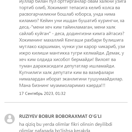
йуллар билан пул орттирганлар овам халкни узига
тортиб олиб, Хокимият тепасига келиб колса ва
расвогарчиликни бошлаб юборса, унда нима
киламиз? Кейин уни ишдан бушатиб курингчи, ха
деса,-"мени хеч ким тайинламаган, мени халк
сайлаб куйган" - деса, додингизни кимга айтасиз?
Хокимнинг махаллий Кенгаши рахбари булишига
мутлако каршиман, чунки узи карор чикариб, узи
ижро килиши мантикка тугри келмайди. Демак, у
хеч ким олдида хисобот бермайди! Вилоят ва
туман даражасидаги депутатлар ишламайди.
Купчилиги халк депутати ким ва вазифалари
нималардан иборат эканлигини тушунмайдилар.
Мана бизнинг муаммоларимиз каерда!!!
17 Сентябрь 2023, 01:32
RUZIYEV BOBUR BOBORAXMAT O‘G‘LI
ha qiziq bu yerda olimlar fikri olinsin deyilibdi
olimlar nafaqada bo'lishsa kerakda