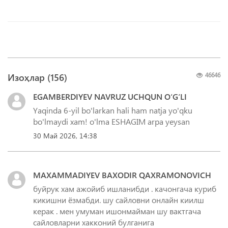
Изоҳлар (
156
)
46646
EGAMBERDIYEV NAVRUZ UCHQUN O‘G‘LI
Yaqinda 6-yil bo'larkan hali ham natja yo'qku
bo'lmaydi xam! o'lma ESHAGIM arpa yeysan
30 Май 2026, 14:38
MAXAMMADIYEV BAXODIR QAXRAMONOVICH
буйрук хам ажойиб ишланибди . качонгача куриб
кикишни ёзмабди. шу сайловни онлайн киилш
керак . мен умуман ишонмайман шу вактгача