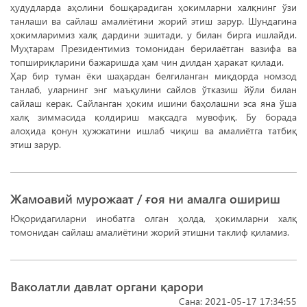
ҳудудларда аҳолини бошқарадиган ҳокимларни халқнинг ўзи
танлаши ва сайлаш амалиётини жорий этиш зарур. Шундагина
ҳокимларимиз халқ дардини эшитади, у билан бирга ишлайди.
Муҳтарам Президентимиз томонидан берилаётган вазифа ва
топшириқларини бажаришда ҳам чин дилдан ҳаракат қилади.
Ҳар бир туман ёки шаҳардан белгиланган миқдорда номзод
танлаб, уларнинг энг маъқулини сайлов ўтказиш йўли билан
сайлаш керак. Сайланган ҳоким ишини баҳолашни эса яна ўша
халқ зиммасида қолдириш мақсадга мувофиқ. Бу борада
алоҳида қонун ҳужжатини ишлаб чиқиш ва амалиётга татбиқ
этиш зарур.
Жамоавий мурожаат / ғоя ни амалга ошириш
Юқоридагиларни инобатга олган ҳолда, ҳокимларни халқ
томонидан сайлаш амалиётини жорий этишни таклиф қиламиз.
Ваколатли давлат органи қарори
Сана: 2021-05-17 17:34:55