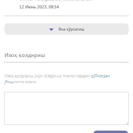
12 Июнь 2023, 08:54
Яна кўрсатиш
Изоҳ қолдириш
Изоҳ қолдириш учун id.egov.uz тизими орқали
рўйхатдан
ўтиш
ингиз лозим