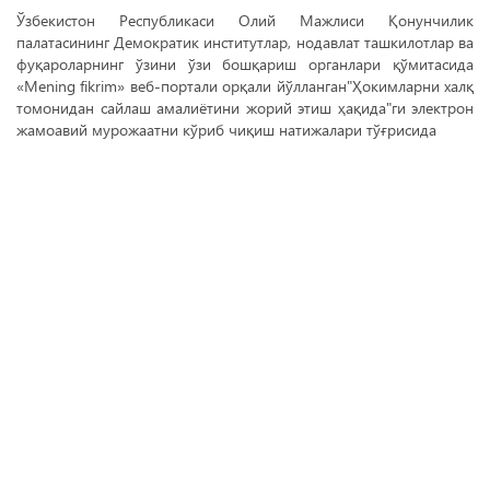
Ўзбекистон Республикаси Олий Мажлиси Қонунчилик
палатасининг Демократик институтлар, нодавлат ташкилотлар ва
фуқароларнинг ўзини ўзи бошқариш органлари қўмитасида
«Mening fikrim» веб-портали орқали йўлланган"Ҳокимларни халқ
томонидан сайлаш амалиётини жорий этиш ҳақида"ги электрон
жамоавий мурожаатни кўриб чиқиш натижалари тўғрисида