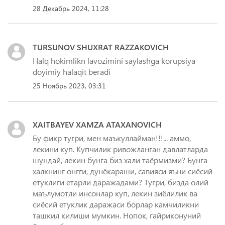
28 Декабрь 2024, 11:28
TURSUNOV SHUXRAT RAZZAKOVICH
Halq hokimlikn lavozimini saylashga korupsiya
doyimiy halaqit beradi
25 Ноябрь 2023, 03:31
XAITBAYEV XAMZA ATAXANOVICH
Бу фикр тугри, мен маъкуллайман!!!... аммо,
лекини куп. Купчилик ривожланган давлатларда
шундай, лекин бунга биз хали таёрмизми? Бунга
халкнинг онгги, дунёкараши, савияси яъни сиёсий
етуклиги етарли даражадами? Тугри, бизда олий
маълумотли инсонлар куп, лекин зиёлилик ва
сиёсий етуклик даражаси борлар камчиликни
ташкил килиши мумкин. Нопок, гайриконуний