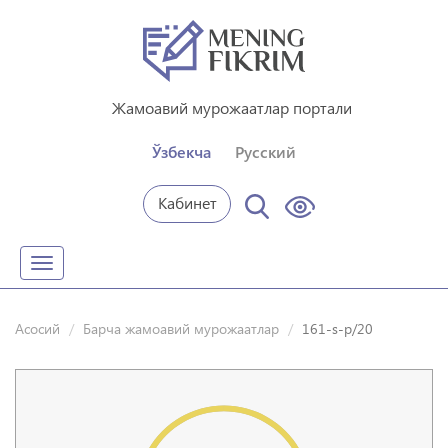
Жамоавий мурожаатлар портали
Ўзбекча
Русский
Кабинет
Toggle
navigation
Асосий
Барча жамоавий мурожаатлар
161-s-p/20