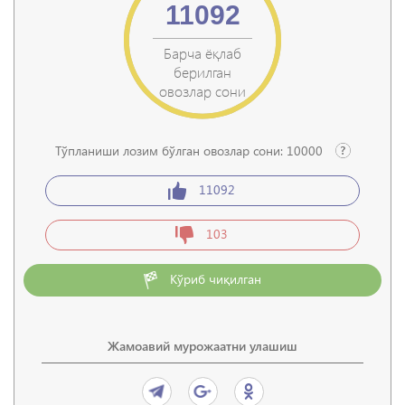
11092
Барча ёқлаб
берилган
овозлар сони
Тўпланиши лозим бўлган овозлар сони:
10000
11092
103
Кўриб чиқилган
Жамоавий мурожаатни улашиш