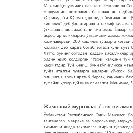
Мажлис Қонунчилик палатаси Кенгаши ва Сена
марҳумнинг хотирасига бағишланган тадби
тўғрисида”ги Қўшма қарорида белгиланган т
кишилик” деб ўзгартиришни таклиф қиламан.
ўтказишга шошилаётгани сир эмас. Ёшлар ҳа
исрофгарчиликларсиз ўтказишни ҳамма хоҳлай
қилинаверади. 200 кишилик тўйларга кетадиг
қиламан деб қарзга ботиб, эртаси куни куёв 
Ҳатто, бунинг ортидан жиддий касалликлар о
олдин ёзиб қолдирган “Ўзбек халқини тўй 
ҳақиқатдир. Тўй қилиш, буни кўпчиликка маъл
тўйга аталган пулларга ёшларни уй-жой би
олишига шароит яратиб берсак, қанчалик бах
туфайли ҳозир тўй қила олмаяпти. Менимча, 
Жамоавий мурожаат / ғоя ни ама
Ўзбекистон Республикаси Олий Мажлиси Қон
тантаналар, маърака ва маросимлар, марҳум
тизимини янада такомиллаштириш тўғрисида
чақирмаслик ҳақидаги қоидани “30 кишилик” 