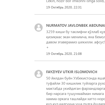
Lekin, hozir bor imkonni ishga solib
19 Октябрь 2020, 22:31
NURMATOV JAVLONBEK ABDUNAB
3259 киши бу таклифни қўллаб қу
қизиқмас экан менимча, яна бемол
давом этаверамиз шекилли. афсус!
+
19 Октябрь 2020, 21:08
FAYZIYEV UTKIR ISLOMOVICH
50 йилдан буён Узбекистонда яша
туфайли 30 кишилик туйларга рух
мактабда укийдиган фарзандларгач
бир нарсага тушунмайман нимага
хамма оркага ташлайди хатто нор
куз-куз килгунча уша пулга ёшлар