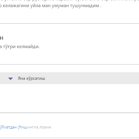
ер келажагини уйла ман умуман тушунмадим .
CH
 тўғри келмайди.
Яна кўрсатиш
ўйхатдан ўтиш
ингиз лозим