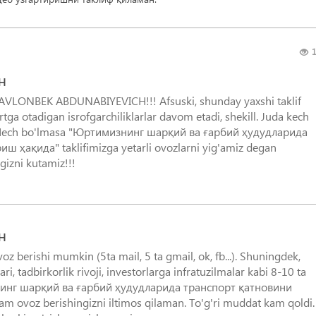
1
H
AVLONBEK ABDUNABIYEVICH!!! Afsuski, shunday yaxshi taklif
rtga otadigan isrofgarchiliklarlar davom etadi, shekill. Juda kech
kan. Hech bo'lmasa "Юртимизнинг шарқий ва ғарбий ҳудудларида
 ҳақида" taklifimizga yetarli ovozlarni yig'amiz degan
gizni kutamiz!!!
H
oz berishi mumkin (5ta mail, 5 ta gmail, ok, fb...). Shuningdek,
ari, tadbirkorlik rivoji, investorlarga infratuzilmalar kabi 8-10 ta
инг шарқий ва ғарбий ҳудудларида транспорт қатновини
m ovoz berishingizni iltimos qilaman. To'g'ri muddat kam qoldi.