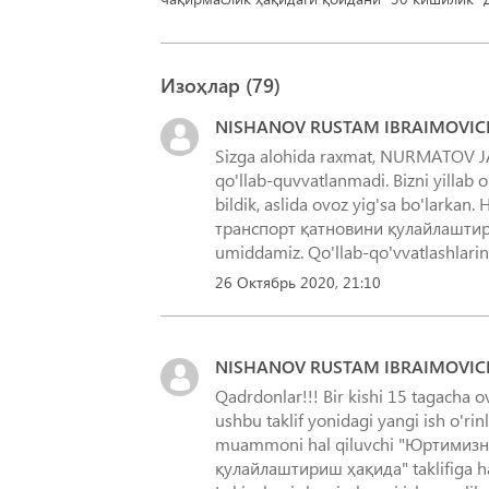
Изоҳлар (
79
)
NISHANOV RUSTAM IBRAIMOVIC
Sizga alohida raxmat, NURMATOV J
qo'llab-quvvatlanmadi. Bizni yillab o
bildik, aslida ovoz yig'sa bo'lar
транспорт қатновини қулайлаштириш
umiddamiz. Qo'llab-qo'vvatlashlarin
26 Октябрь 2020, 21:10
NISHANOV RUSTAM IBRAIMOVIC
Qadrdonlar!!! Bir kishi 15 tagacha ov
ushbu taklif yonidagi yangi ish o'rinl
muammoni hal qiluvchi "Юртимизн
қулайлаштириш ҳақида" taklifiga ha