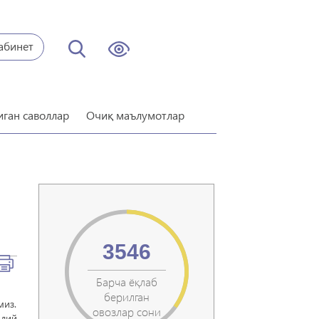
абинет
иган саволлар
Очиқ маълумотлар
3546
Барча ёқлаб
берилган
миз.
овозлар сони
Олий