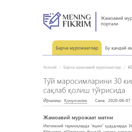
Жамоавий му
портали
Барча мурожаатлар
Бу қандай а
Асосий
Барча жамоавий мурожаатлар
6
Тўй маросимларини 30 ки
сақлаб қолиш тўғрисида
Йўналиш:
Қонунчилик
Сана:
2020-06-07 
Жамоавий мурожаат матни
Ижтимоий тармоқларда “яшил” ҳудудларда 30
Кўпчилик тўйлардаги бундай чегара каран