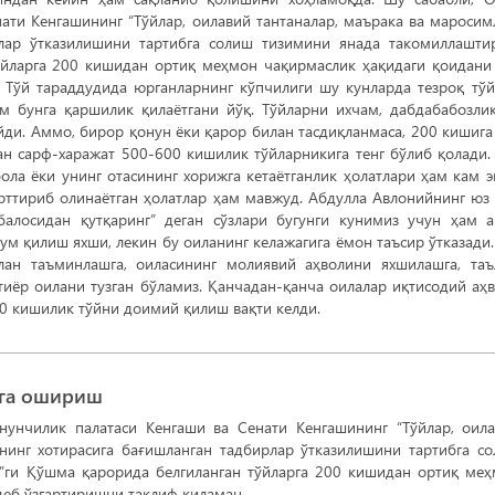
ти Кенгашининг “Тўйлар, оилавий тантаналар, маърака ва маросим
рлар ўтказилишини тартибга солиш тизимини янада такомиллашт
ўйларга 200 кишидан ортиқ меҳмон чақирмаслик ҳақидаги қоидани
 Тўй тараддудида юрганларнинг кўпчилиги шу кунларда тезроқ тў
м бунга қаршилик қилаётгани йўқ. Тўйларни ихчам, дабдабабозли
ди. Аммо, бирор қонун ёки қарор билан тасдиқланмаса, 200 кишига
ан сарф-харажат 500-600 кишилик тўйларникига тенг бўлиб қолади.
бола ёки унинг отасининг хорижга кетаётганлик ҳолатлари ҳам кам э
рттириб олинаётган ҳолатлар ҳам мавжуд. Абдулла Авлонийнинг юз
балосидан қутқаринг” деган сўзлари бугунги кунимиз учун ҳам 
ум қилиш яхши, лекин бу оиланинг келажагига ёмон таъсир ўтказади
лан таъминлашга, оиласининг молиявий аҳволини яхшилашга, та
тиёр оилани тузган бўламиз. Қанчадан-қанча оилалар иқтисодий аҳ
30 кишилик тўйни доимий қилиш вақти келди.
лга ошириш
унчилик палатаси Кенгаши ва Сенати Кенгашининг “Тўйлар, оил
нинг хотирасига бағишланган тадбирлар ўтказилишини тартибга с
”ги Қўшма қарорида белгиланган тўйларга 200 кишидан ортиқ ме
деб ўзгартиришни таклиф қиламан.