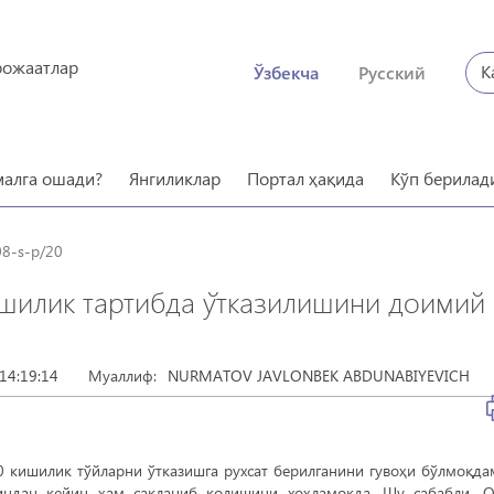
рожаатлар
К
Ўзбекча
Русский
малга ошади?
Янгиликлар
Портал ҳақида
Кўп берилад
08-s-p/20
шилик тартибда ўтказилишини доимий
14:19:14
Муаллиф:
NURMATOV JAVLONBEK ABDUNABIYEVICH
 кишилик тўйларни ўтказишга рухсат берилганини гувоҳи бўлмоқда
тиндан кейин ҳам сақланиб қолишини хоҳламоқда. Шу сабабли, 