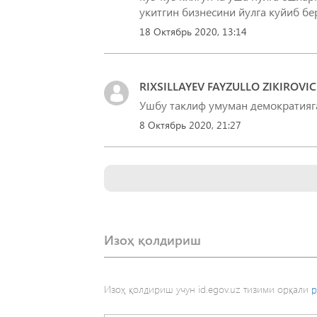
укитгин бизнесини йулга куйиб б
18 Октябрь 2020, 13:14
RIXSILLAYEV FAYZULLO ZIKIROVI
Ушбу таклиф умуман демократияга
8 Октябрь 2020, 21:27
Изоҳ қолдириш
Изоҳ қолдириш учун id.egov.uz тизими орқали
р