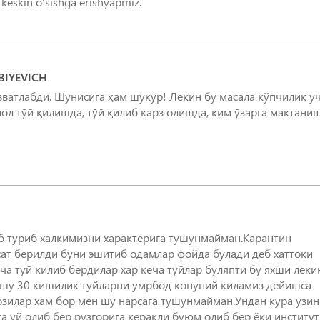
, keskin o'sishga erishyapmiz.
IYEVICH
вватлабди. Шунисига ҳам шукур! Лекин бу масала кўпчилик у
ол тўй қилишда, тўй қилиб қарз олишда, ким ўзарга мақтани
б туриб халкимизни характерига тушунмайман.Карантин
сат берилди буни эшитиб одамлар фойда булади деб хаттоки
а туй килиб бердилар хар кеча туйлар буляпти бу яхши леки
 шу 30 кишилик туйларни умрбод конуний киламиз дейишса
озилар хам бор мен шу нарсага тушунмайман.Ундан кура узин
га уй олиб бер рузгорига керакли буюм олиб бер ёки институ