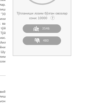
лар,
ириш
Тўпланиши лозим бўлган овозлар
 “30
сони:
10000
йини
к ва
 тўй
3546
 Тўй
мас.
480
 йил
айни
. Шу
ълим
воли
авий
олиш
ҳмон