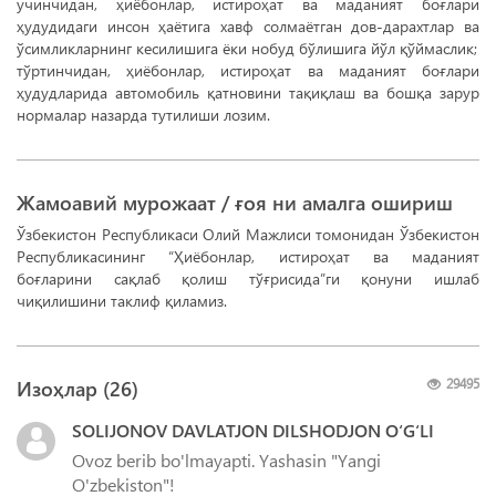
учинчидан, ҳиёбонлар, истироҳат ва маданият боғлари
ҳудудидаги инсон ҳаётига хавф солмаётган дов-дарахтлар ва
ўсимликларнинг кесилишига ёки нобуд бўлишига йўл қўймаслик;
тўртинчидан, ҳиёбонлар, истироҳат ва маданият боғлари
ҳудудларида автомобиль қатновини тақиқлаш ва бошқа зарур
нормалар назарда тутилиши лозим.
Жамоавий мурожаат / ғоя ни амалга ошириш
Ўзбекистон Республикаси Олий Мажлиси томонидан Ўзбекистон
Республикасининг “Ҳиёбонлар, истироҳат ва маданият
боғларини сақлаб қолиш тўғрисида”ги қонуни ишлаб
чиқилишини таклиф қиламиз.
Изоҳлар (
26
)
29495
SOLIJONOV DAVLATJON DILSHODJON O‘G‘LI
Ovoz berib bo'lmayapti. Yashasin "Yangi
O'zbekiston"!