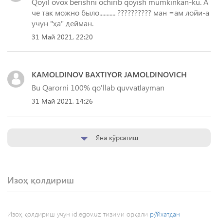
Qoyil ovox berishni ochirib qoyish mumkinkan-ku. А
че так можно было........... ?????????? ман =ам лойи-а
учун "ҳа" дейман.
31 Май 2021, 22:20
KAMOLDINOV BAXTIYOR JAMOLDINOVICH
Bu Qarorni 100% qo'llab quvvatlayman
31 Май 2021, 14:26
Яна кўрсатиш
Изоҳ қолдириш
Изоҳ қолдириш учун id.egov.uz тизими орқали
рўйхатдан