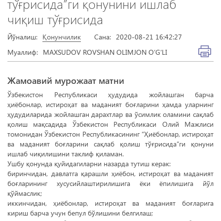
тўғрисида”ги қонунини ишлаб
чиқиш тўғрисида
Йўналиш:
Қонунчилик
Сана:
2020-08-21 16:42:27
Муаллиф:
MAXSUDOV ROVSHAN OLIMJON O‘G‘LI
Жамоавий мурожаат матни
Ўзбекистон Республикаси ҳудудида жойлашган барча
ҳиёбонлар, истироҳат ва маданият боғларини ҳамда уларнинг
ҳудудиларида жойлашган дарахтлар ва ўсимлик оламини сақлаб
қолиш мақсадида Ўзбекистон Республикаси Олий Мажлиси
томонидан Ўзбекистон Республикасининг “Ҳиёбонлар, истироҳат
ва маданият боғларини сақлаб қолиш тўғрисида”ги қонуни
ишлаб чиқилишини таклиф қиламан.
Ушбу қонунда қуйидагиларни назарда тутиш керак:
биринчидан, давлатга қарашли ҳиёбон, истироҳат ва маданият
боғларининг хусусийлаштирилишига ёки ёпилишига йўл
қўймаслик;
иккинчидан, ҳиёбонлар, истироҳат ва маданият боғларига
кириш барча учун бепул бўлишини белгилаш;