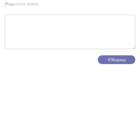
ўтиш
ингиз лозим
Юбориш