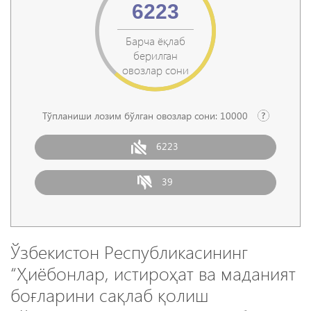
6223
Барча ёқлаб
берилган
овозлар сони
Тўпланиши лозим бўлган овозлар сони:
10000
6223
39
Ўзбекистон Республикасининг
“Ҳиёбонлар, истироҳат ва маданият
боғларини сақлаб қолиш