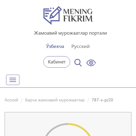
Жамоавий мурожаатлар портали
Ўзбекча
Русский
Кабинет
Toggle
navigation
Асосий
Барча жамоавий мурожаатлар
787-s-p/20