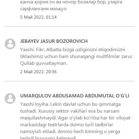
қанча қорни оч ва ночор болалар бор, уларга
сарфлангани маъқул.
5 Май 2022, 01:14
JEBAYEV JASUR BOZOROVICH
Yaxshi. Fikr, Albatta bizga uzliginizni etiqodimizni
tiklashimiz uchun ham shunaqangi multfilmlar zarur.
Qullab quvvatlayman.
2 Май 2022, 20:36
UMARQULOV ABDUSAMAD ABDUMUTAL O‘G‘LI
Yaxshi loyiha. Lekin davlat uchun bu qimmatga
tushadi. Xususiy sektor vakillari esa bu narsani
maqullashmaydi. Agar o'ylab ko'rilsa har bir viloyat
markazidagi teatrlarda doimo turli tadbirlar
namoyish etiladi. Ammo hech kimning u yerga
tashrif buyurgisi kelmaydi.