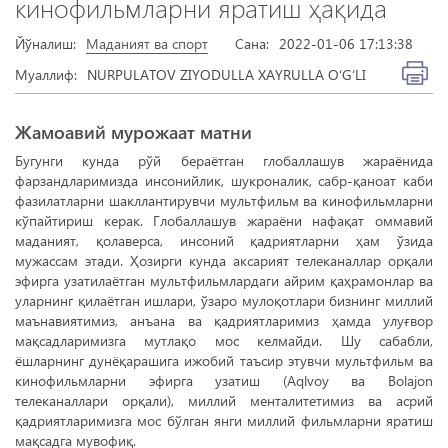
кинофильмларни яратиш ҳақида
Йўналиш:
Маданият ва спорт
Сана:
2022-01-06 17:13:38
Муаллиф:
NURPULATOV ZIYODULLA XAYRULLA O‘G‘LI
Жамоавий мурожаат матни
Бугунги кунда рўй бераётган глобаллашув жараёнида
фарзандларимизда инсонийлик, шукроналик, сабр-қаноат каби
фазилатларни шакллантирувчи мультфильм ва кинофильмларни
кўпайтириш керак. Глобаллашув жараёни нафақат оммавий
маданият, қолаверса, инсоний қадриятларни ҳам ўзида
мужассам этади. Ҳозирги кунда аксарият телеканаллар орқали
эфирга узатилаётган мультфильмлардаги айрим қаҳрамонлар ва
уларнинг қилаётган ишлари, ўзаро мулоқотлари бизнинг миллий
маънавиятимиз, анъана ва қадриятларимиз ҳамда улуғвор
мақсадларимизга мутлақо мос келмайди. Шу сабабли,
ёшларнинг дунёқарашига ижобий таъсир этувчи мультфильм ва
кинофильмларни эфирга узатиш (Aqlvoy ва Bolajon
телеканаллари орқали), миллий менталитетимиз ва асрий
қадриятларимизга мос бўлган янги миллий фильмларни яратиш
мақсадга мувофиқ.