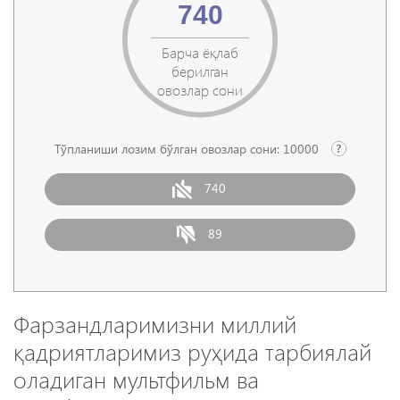
740
Барча ёқлаб
берилган
овозлар сони
Тўпланиши лозим бўлган овозлар сони:
10000
740
89
Фарзандларимизни миллий
қадриятларимиз руҳида тарбиялай
оладиган мультфильм ва