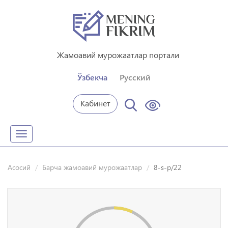
Жамоавий мурожаатлар портали
Ўзбекча
Русский
Кабинет
Toggle
navigation
Асосий
Барча жамоавий мурожаатлар
8-s-p/22