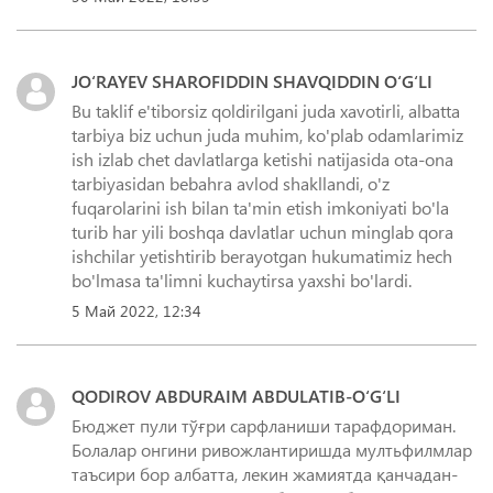
JO‘RAYEV SHAROFIDDIN SHAVQIDDIN O‘G‘LI
Bu taklif e'tiborsiz qoldirilgani juda xavotirli, albatta
tarbiya biz uchun juda muhim, ko'plab odamlarimiz
ish izlab chet davlatlarga ketishi natijasida ota-ona
tarbiyasidan bebahra avlod shakllandi, o'z
fuqarolarini ish bilan ta'min etish imkoniyati bo'la
turib har yili boshqa davlatlar uchun minglab qora
ishchilar yetishtirib berayotgan hukumatimiz hech
bo'lmasa ta'limni kuchaytirsa yaxshi bo'lardi.
5 Май 2022, 12:34
QODIROV ABDURAIM ABDULATIB-O‘G‘LI
Бюджет пули тўғри сарфланиши тарафдориман.
Болалар онгини ривожлантиришда мултьфилмлар
таъсири бор албатта, лекин жамиятда қанчадан-