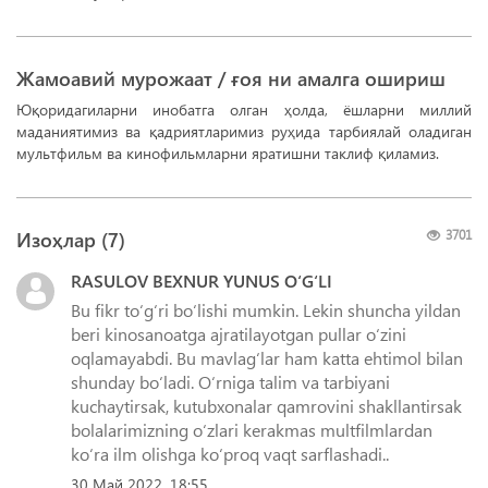
Жамоавий мурожаат / ғоя ни амалга ошириш
Юқоридагиларни инобатга олган ҳолда, ёшларни миллий
маданиятимиз ва қадриятларимиз руҳида тарбиялай оладиган
мультфильм ва кинофильмларни яратишни таклиф қиламиз.
Изоҳлар (
7
)
3701
RASULOV BEXNUR YUNUS O‘G‘LI
Bu fikr toʻgʻri boʻlishi mumkin. Lekin shuncha yildan
beri kinosanoatga ajratilayotgan pullar oʻzini
oqlamayabdi. Bu mavlagʻlar ham katta ehtimol bilan
shunday boʻladi. Oʻrniga talim va tarbiyani
kuchaytirsak, kutubxonalar qamrovini shakllantirsak
bolalarimizning oʻzlari kerakmas multfilmlardan
koʻra ilm olishga koʻproq vaqt sarflashadi..
30 Май 2022, 18:55