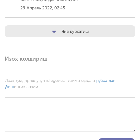
29 Апрель 2022, 02:45
Яна кўрсатиш
Изоҳ қолдириш
Изоҳ қолдириш учун id.egov.uz тизими орқали
рўйхатдан
ўтиш
ингиз лозим