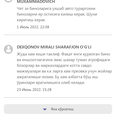
MUXAMMADOVICH
Чет эл биноларига ухшаб авто тураргохни
биноларни ер остисига килиш керак. Шуни
киритиш керак
1 Июль 2022, 22:38
DEXQONOV MIRALI SHARAFJON O‘G‘LI
Жуда хам яхши таклиф. Фақат янги қурилган бино
ва иншоотлагагина эмас шахар туман атрофидаги
бозорлар ва марказлардаги котта савдо
мажмуалари ва х.к ларга хам прковка учун жойлар
ажратилиши лозим. Бу хам албатта бўш иш
ўринлари яратилишига олиб келади.
23 Июнь 2022, 15:28
Яна кўрсатиш