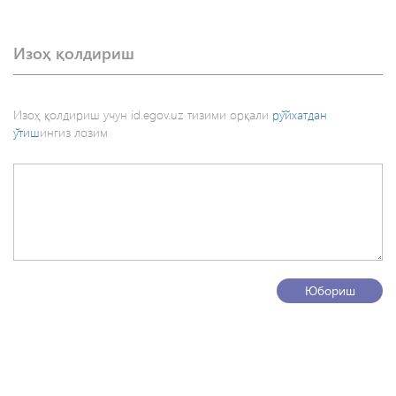
Изоҳ қолдириш
Изоҳ қолдириш учун id.egov.uz тизими орқали
рўйхатдан
ўтиш
ингиз лозим
Юбориш