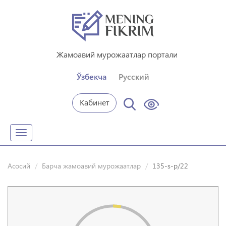
Жамоавий мурожаатлар портали
Ўзбекча
Русский
Кабинет
Toggle
navigation
Асосий
Барча жамоавий мурожаатлар
135-s-p/22