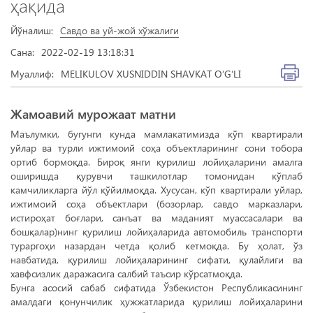
ҳақида
Йўналиш:
Савдо ва уй-жой хўжалиги
Сана:
2022-02-19 13:18:31
Муаллиф:
MELIKULOV XUSNIDDIN SHAVKAT O‘G‘LI
Жамоавий мурожаат матни
Маълумки, бугунги кунда мамлакатимизда кўп квартирали
уйлар ва турли ижтимоий соҳа объектларининг сони тобора
ортиб бормоқда. Бироқ янги қурилиш лойиҳаларини амалга
оширишда қурувчи ташкилотлар томонидан кўплаб
камчиликларга йўл қўйилмоқда. Хусусан, кўп квартирали уйлар,
ижтимоий соҳа объектлари (бозорлар, савдо марказлари,
истироҳат боғлари, санъат ва маданият муассасалари ва
бошқалар)нинг қурилиш лойиҳаларида автомобиль транспорти
тураргоҳи назардан четда қолиб кетмоқда. Бу ҳолат, ўз
навбатида, қурилиш лойиҳаларининг сифати, қулайлиги ва
хавфсизлик даражасига салбий таъсир кўрсатмоқда.
Бунга асосий сабаб сифатида Ўзбекистон Республикасининг
амалдаги қонунчилик ҳужжатларида қурилиш лойиҳаларини