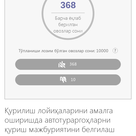
368
Барча ёқлаб
берилган
овозлар сони
Тўпланиши лозим бўлган овозлар сони:
10000
368
10
Қурилиш лойиҳаларини амалга
оширишда автотураргоҳларни
қуриш мажбуриятини белгилаш