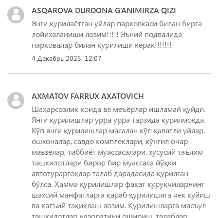
ASQAROVA DURDONA G‘ANIMIRZA QIZI
Янги қурилаётган уйлар парковкаси билан бирга
лойихаланиши лозим!!!!! Яъний подвалида
парковалар билан қурилиши керак!!!!!!!
4 Декабрь 2025, 12:07
AXMATOV FARRUX AXATOVICH
Шаҳарсозлик қоида ва меъёрлар ишламай қуйди.
Янги қурилишлар урра урра тарзида қурилмоқда.
Кўп янги қурилишлар масалан кўп қаватли уйлар,
ошхоналар, савдо комплеклари, кўнгил очар
мавзелар, тиббиёт муассасалари, хусусий таълим
ташкилотлари бирор бир муассаса йўқки
автотураргоҳлар талаб дарадасида қурилган
бўлса. Ҳамма қурилишлар фақат қуруқчиларнинг
шахсий манфатларга қараб қурилишига чек қуйиш
ва қатъий тақиқлаш лозим. Қурилишларга масъул
ташкилотлар назоратини ошириш, талаблар