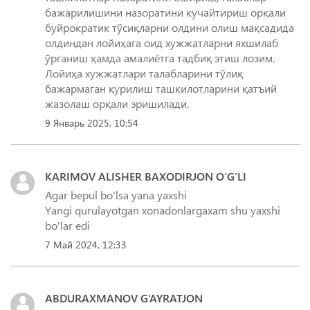
бажарилишини назоратини кучайтириш орқали
буйрократик тўсиқларни олдини олиш мақсадида
олдиндан лойиҳага оид хужжатларни яхшилаб
ўрганиш ҳамда амалиётга тадбиқ этиш лозим.
Лойиҳа хужжатлари талабларини тўлиқ
бажармаган қурилиш ташкилотларини қатъий
жазолаш орқали эришилади.
9 Январь 2025, 10:54
KARIMOV ALISHER BAXODIRJON O‘G‘LI
Agar bepul bo'lsa yana yaxshi
Yangi qurulayotgan xonadonlargaxam shu yaxshi
7 Май 2024, 12:33
ABDURAXMANOV G‘AYRATJON