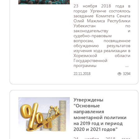
23 ноября 2018 года в
городе Ургенче состоялось
заседание Комитета Сената
Олий Мажлиса Республики
Узбекистан по
законодательству и
судебно-правовым
вопросам, посвященное
обсуждению результатов
изучения хода реализации в
Хорезмской области
Государственной
программы по
противодействию
22.11.2018
3294
коррупции на 2017–2018
гг., утвержденной
Постановлением
Президента Республики
Узбекистан от 2 ноября
Утверждены
2017 года, в части
внедрения специальных
"Основные
учебных программ по
направления
противодействию
монетарной политики
коррупции в учебных
на 2019 год и период
заведениях.
2020 и 2021 годов"
24 ноября 2018 года