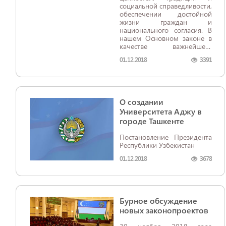
социальной справедливости,
обеспечении достойной
жизни граждан и
национального согласия. В
нашем Основном законе в
качестве важнейшего
принципа определено
01.12.2018
3391
разделение
государственной власти на
законодательную,
исполнительную и
судебную власти.
О создании
Университета Аджу в
городе Ташкенте
Постановление Президента
Республики Узбекистан
01.12.2018
3678
Бурное обсуждение
новых законопроектов