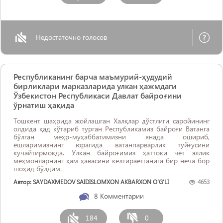
Недостаточно голосов
Республиканинг барча маъмурий-ҳудудий
бирликлари марказларида улкан ҳажмдаги
Ўзбекистон Республикаси Давлат байроғини
ўрнатиш ҳақида
Тошкент шаҳрида жойлашган Халқлар дўстлиги саройининг
олдида қад кўтариб турган Республикамиз байроғи Ватанга
бўлган меҳр-муҳаббатимизни янада ошириб,
ёшларимизнинг юрагида ватанпарварлик туйғусини
кучайтирмоқда. Улкан байроғимиз ҳаттоки чет эллик
меҳмонларнинг ҳам ҳавасини келтираётганига бир неча бор
шоҳид бўлдим.
Автор: SAYDAXMEDOV SAIDISLOMXON AKBARXON O‘G‘LI
4653
8
Комментарии
184
0