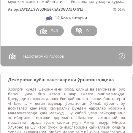
муҳокамасини намойиш этиш; - ёшларда қонунларга ҳурмат
ҳиссини уйғотиш мақсадида туркум дастурлар тайёрлаш; -
Автор: SAYDALIYEV JONIBEK SAYDG‘ANI O‘G‘LI
5176
фуқароларнинг ҳуқуқий саволларига жавоблар бериш
мақсадида малакали ...
14
Комментарии
540
0
Недостаточно голосов
Декоратив қуёш панелларини ўрнатиш ҳақида
Ҳозирги кунда шаҳримизни обод қилиш ва замонавий руҳ
бериш учун бир қатор ишлар амалга оширилмоқда.
Қаердадир пластик дарахт ёки ҳайвонлар шакли, бошқа ерга
«I love ... » деган ёзувлар ўрнатилган. Ўйлаб кўринг, бу
воситалар қанчалик самарали? Бундай нарсалар хорижий
мамлакатларда ҳам мавжуд, шу сабаб улар сайёҳларнинг
эътиборини тортиши даргумон. Шаҳарни замонавий ва
ноодатий тарзда гўзал қилиш учун Амир Темур, Мирзо
Улуғбек ва шу каби буюк сиймоларимиз ҳайкаллари олдигa
турли шаклдаги (гул, глобус, девор ва ҳ.к.) қуёш панелларини