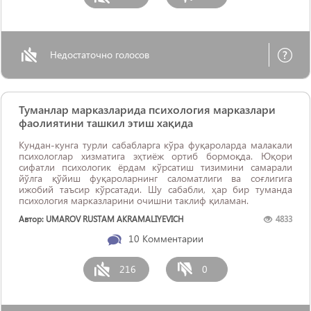
Недостаточно голосов
Туманлар марказларида психология марказлари
фаолиятини ташкил этиш хақида
Кундан-кунга турли сабабларга кўра фуқароларда малакали
психологлар хизматига эҳтиёж ортиб бормоқда. Юқори
сифатли психологик ёрдам кўрсатиш тизимини самарали
йўлга қўйиш фуқароларнинг саломатлиги ва соғлигига
ижобий таъсир кўрсатади. Шу сабабли, ҳар бир туманда
психология марказларини очишни таклиф қиламан.
Автор: UMAROV RUSTAM AKRAMALIYEVICH
4833
10
Комментарии
216
0