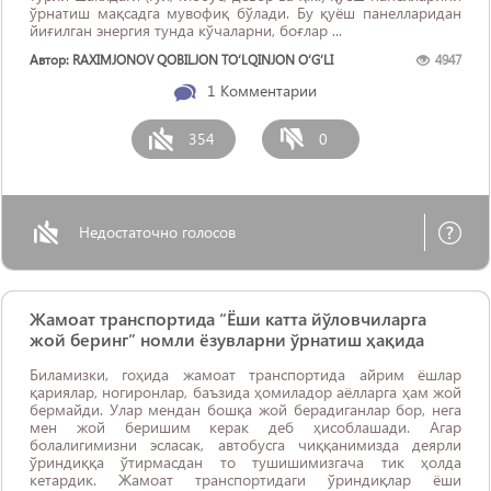
ўрнатиш мақсадга мувофиқ бўлади. Бу қуёш панелларидан
йиғилган энергия тунда кўчаларни, боғлар ...
Автор: RAXIMJONOV QOBILJON TO‘LQINJON O‘G‘LI
4947
1
Комментарии
354
0
Недостаточно голосов
Жамоат транспортида “Ёши катта йўловчиларга
жой беринг” номли ёзувларни ўрнатиш ҳақида
Биламизки, гоҳида жамоат транспортида айрим ёшлар
қариялар, ногиронлар, баъзида ҳомиладор аёлларга ҳам жой
бермайди. Улар мендан бошқа жой берадиганлар бор, нега
мен жой беришим керак деб ҳисоблашади. Агар
болалигимизни эсласак, автобусга чиққанимизда деярли
ўриндиққа ўтирмасдан то тушишимизгача тик ҳолда
кетардик. Жамоат транспортидаги ўриндиқлар ёши