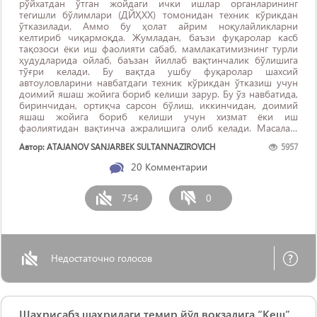
рўйхатдан ўтган жойдаги ички ишлар органларининг
тегишли бўлимлари (ДЙҲХХ) томонидан техник кўрикдан
ўтказилади. Аммо бу ҳолат айрим ноқулайликларни
келтириб чиқармоқда. Жумладан, баъзи фуқаролар касб
тақозоси ёки иш фаолияти сабаб, мамлакатимизнинг турли
ҳудудларида ойлаб, баъзан йиллаб вақтинчалик бўлишига
тўғри келади. Бу вақтда ушбу фуқаролар шахсий
автоуловларини навбатдаги техник кўрикдан ўтказиш учун
доимий яшаш жойига бориб келиши зарур. Бу ўз навбатида,
биринчидан, ортиқча сарсон бўлиш, иккинчидан, доимий
яшаш жойига бориб келиши учун хизмат ёки иш
фаолиятидан вақтинча ажралишига олиб келади. Масалан,
Андижон ёки Тошкентдан ...
Автор: ATAJANOV SANJARBEK SULTANNAZIROVICH
5957
20
Комментарии
754
0
Недостаточно голосов
Шаҳрисабз шаҳридаги темир йўл вокзалига “Кеш”