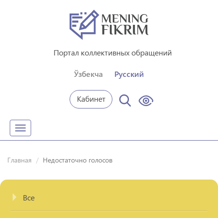
Портал коллективных обращений
Ўзбекча
Русский
Кабинет
Toggle
navigation
Главная
Недостаточно голосов
Все