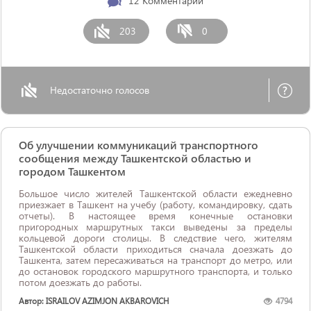
12
Комментарии
203
0
Недостаточно голосов
Об улучшении коммуникаций транспортного
сообщения между Ташкентской областью и
городом Ташкентом
Большое число жителей Ташкентской области ежедневно
приезжает в Ташкент на учебу (работу, командировку, сдать
отчеты). В настоящее время конечные остановки
пригородных маршрутных такси выведены за пределы
кольцевой дороги столицы. В следствие чего, жителям
Ташкентской области приходиться сначала доезжать до
Ташкента, затем пересаживаться на транспорт до метро, или
до остановок городского маршрутного транспорта, и только
потом доезжать до работы.
Автор: ISRAILOV AZIMJON AKBAROVICH
4794