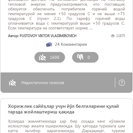
тепловой энергии предусматривается, что поставщик
обязуется обеспечить потребителя горячей водой
температурой не менее +50 градусов С и не выше +75
градусов С (пункт 2.1). По тарифу горячей воды
оплачивается вода с температурой выше +50 градусов С.
Если температура не соответствует норме, ...
Автор: PUSTOVOY VIKTOR VLADIMIROVICH
11875
24
Комментарии
1608
0
Недостаточно голосов
Хорижлик сайёҳлар учун йўл белгиларини қулай
тарзда жойлаштириш ҳақида
Ҳозирда жамиятимизда ҳар бир соҳада кенг кўламли
ислоҳотлар амалга оширилмоқда. Шу қаторда туризмга ҳам
катта эътибор қаратилмокда. Дарҳақиқат, туризм