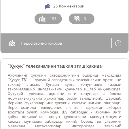
25
Комментарии
483
0
Недостаточно голосов
“Ҳуқуқ” телеканалини ташкил этиш ҳақида
Аҳолининг ҳуқуқий саводхонлигини ошириш мақсадида
“Ҳуқуқ ТВ” — ҳуқуқий саводхонлик телеканалини яратишни
таклиф этаман. Кундан кунга қонунчилик тизими
такомиллашиб, янгидан-янги қонунлар ишлаб чиқилмоқда.
Ҳуқуқий телеканал аҳолини янги қонунлар ва бошқа
норматив-ҳуқуқий ҳужжатлар билан таништириб, шарҳлаб
бериши фуқароларнинг ҳуқуқий саводхонлигини оширади.
Зеро, ҳозирда телевидение энг кенг тарқалган ахборот
воситаси бўлиб қолмоқда. Шу сабабдан: - аҳолини янги
қабул қилинаётган қонун ҳужжатлари мазмун-моҳияти
ҳақида мунтазам хабардор қилиб бориш ва уларнинг
малакали мутахассислар иштирокида таҳлилий