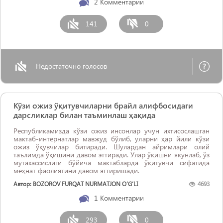
2
Комментарии
141
0
Недостаточно голосов
Кўзи ожиз ўқитувчиларни брайл алифбосидаги
дарсликлар билан таъминлаш ҳақида
Республикамизда кўзи ожиз инсонлар учун ихтисослашган
мактаб-интернатлар мавжуд бўлиб, уларни ҳар йили кўзи
ожиз ўқувчилар битиради. Шулардан айримлари олий
таълимда ўқишини давом эттиради. Улар ўқишни якунлаб, ўз
мутахассислиги бўйича мактабларда ўқитувчи сифатида
меҳнат фаолиятини давом эттиришади.
Автор: BOZOROV FURQAT NURMATJON O‘G‘LI
4693
1
Комментарии
293
0