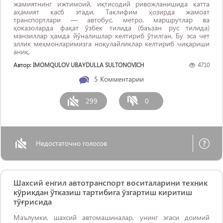
жамиятнинг ижтимоий, иқтисодий ривожланишида катта
аҳамият касб этади. Таклифим ҳозирда жамоат
транспортлари — автобус, метро, маршрутлар ва
ҳоказоларда фақат ўзбек тилида (баъзан рус тилида)
манзиллар ҳамда йўналишлар келтириб ўтилган. Бу эса чет
эллик меҳмонларимизга ноқулайликлар келтириб чиқариши
аниқ.
Автор: IMOMQULOV UBAYDULLA SULTONOVICH
4710
5
Комментарии
299
0
Недостаточно голосов
Шахсий енгил автотранспорт воситаларини техник
кўрикдан ўтказиш тартибига ўзгартиш киритиш
тўғрисида
Маълумки, шахсий автомашиналар, унинг эгаси доимий