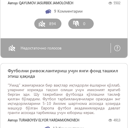
Автор: QAYUMOV JASURBEK JAMOLOVICH
5502
9
Комментарии
894
0
Недостаточно голосов
Футболни ривожлантириш учун янги фонд ташкил
этиш ҳақида
“Умид” жамғармаси бир вақтлар иқтидорли ёшларни қўллаб,
уларнинг хорижда таҳсил олиши учун имконият яратиб
берган эди. Шу тажрибани футболда қўллашни таклиф
қилган бўлардим. Футбол тарбияланувчилари орасидан энг
иқтидорлиларини 5-10 йиллик шартнома асосида ҳозирда
машҳур бўлган Европа футбол академияларида давлат
гранти асосида тарбиялаш учун юбориш керак.
Автор: TURABOYEV ELYOR YARDAMJONOVICH
4913