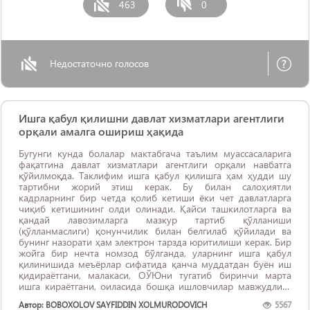
463
0
Недостаточно голосов
Ишга қабул қилишни давлат хизматлари агентлиги
орқали амалга ошириш ҳақида
Бугунги кунда болалар мактабгача таълим муассасаларига
фақатгина давлат хизматлари агентлиги орқали навбатга
қўйилмоқда. Таклифим ишга қабул қилишга ҳам ҳудди шу
тартибни жорий этиш керак. Бу билан салоҳиятли
кадрларнинг бир четда қолиб кетиши ёки чет давлатларга
чиқиб кетишининг олди олинади. Қайси ташкилотларга ва
қандай лавозимларга мазкур тартиб қўлланиши
(қўлланмаслиги) қонунчилик билан белгилаб қўйилади ва
бунинг назорати ҳам электрон тарзда юритилиши керак. Бир
жойга бир нечта номзод бўлганда, уларнинг ишга қабул
қилинишида меъёрлар сифатида қанча муддатдан буён иш
қидираётгани, малакаси, ОЎЮни тугатиб биринчи марта
ишга кираётгани, оиласида бошқа ишловчилар мавжудлиги
ва ҳоказолар ҳисобга олиниши ...
Автор: BOBOXOLOV SAYFIDDIN XOLMURODOVICH
5567