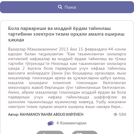
Поиск
Бола парвариши ва моддий ёрдам тайинлаш
тартибини электрон тизим орқали амалга ошириш
ҳақида
Вазирлар Маҳкамасининг 2013 йил 15 февралдаги 44-сонли
қарори билан тасдиқланган “Кам таъминланган оилаларга
ижтимоий нафақалар ва моддий ёрдам тайинлаш ва тўлаш
тартиби тўғрисида”ги Низомда кам таьминланган оилаларга
ҳамда 2 ёшгача бола парвариши учун нафақа тайинлаш
ваколати жойлардаги ўзини ўзи бошқариш органлари, яьни
маҳаллалар томонидан ариза ва ҳужжатларни қабул қилиш,
маҳалла қошидаги комиссия томонидан белгиланган
мезонларга жавоб бергандан сўнг тайинланиши белгиланган.
Аммо, айрим маҳаллалар томонидан моддий ёрдам ва бола
парвариши учун нафақа тайинлашда шаффофлик ва
ҳалоллик таьминлашда муаммолар мавжуд. Ушбу масалани
электрон тизим орқали амалга ошириш яхши самара бериши
мумкин.
Автор: RAHMANOV RAHIM ABDUG‘ANIYEVICH
5204
4
Комментарии