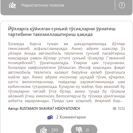
Недостаточно голосов
Йўлларга қўйилган сунъий тўсиқларни ўрнатиш
тартибини такомиллаштириш ҳақида
Ҳозирда барча туман ва шаҳарларимизда йўллар
текисланиб, асфальтланмоқда. Аммо айрим шахслар ўз
уйлари ёнида автомобиль тезлигини сунъий пасайтириш
мақсадида равон йўллар устига сунъий тўсиқлар (“лежачий
полицейский”) ўрнатишмоқда. Уларни ҳам тушунаман,
болалари хавфсизлигини ўйлашган. Инсоф юзасидан, фақат
автомобиль тезлигига халақит берувчи қилиб ўрнатишса
майли эди. Аммо айрим инсонлар шундай тўсиқ қўядики,
ҳатто велосипедчилар, пиёдалар ҳаракатланишида ҳам
қийинчилик туғдирмоқда. Кундузи-ку майли, бир амаллаб бу
тўсиқларни четлаб ўтса бўлар, аммо тунда бу тўсиқни
айланиб ўтиш имконсиз. Велосипедчи бу тўсиққа урилганида
албатта зарарланади. Пиёда ҳам қоқилиб, йиқилиб бирор
ерини жиддий шикастлаши мумкин.
Автор: RUSTAMOV SHAVKAT HIDOYATOVICH
5151
2
Комментарии
293
0