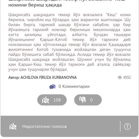
номини бериш ҳақида
Шаҳрисабз шаҳридаги темир йўл вокзалига “Кеш” номи
берилса, чиройли иш бўларди, ҳам жарангли эшитилади. Шу
билан бирга, тарихий шаҳар бўлгани сабабли, ҳар бир
йўналишга тарихий номлар берилиши меҳмонларда ҳам
катта қизиқиш уйғотади, албатта. Бундан ташқари
йўналишнинг Қарши-Китоб темир йўл тармоғи деб
номланиши ҳам кўпчиликда темир йўл вокзали Қашқадарё
вилоятининг Китоб туманида жойлашган деган тушунча
пайдо бўлишига сабаб бўлмоқда. Аслида темир йўл вокзали
Шаҳрисабз шаҳрида жойлашган. Шунинг учун бу йўналиш
ҳам Қарши-Кеш темир йўл тармоғи деб аталса, сайёҳлар
учун ҳам тушунарли бўларди.
Автор: ACHILOVA FIRUZA KURBANOVNA
4552
0
Комментарии
108
0
Недостаточно голосов