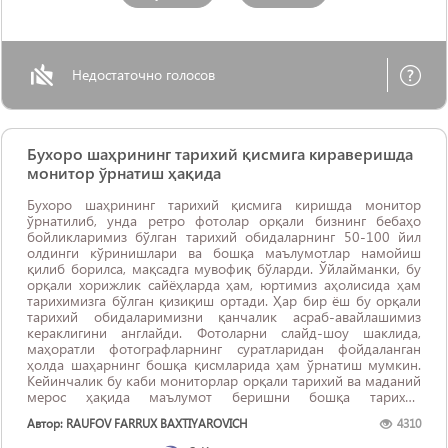
Недостаточно голосов
Бухоро шаҳрининг тарихий қисмига кираверишда
монитор ўрнатиш ҳақида
Бухоро шаҳрининг тарихий қисмига киришда монитор
ўрнатилиб, унда ретро фотолар орқали бизнинг бебаҳо
бойликларимиз бўлган тарихий обидаларнинг 50-100 йил
олдинги кўринишлари ва бошқа маълумотлар намойиш
қилиб борилса, мақсадга мувофиқ бўларди. Ўйлайманки, бу
орқали хорижлик сайёҳларда ҳам, юртимиз аҳолисида ҳам
тарихимизга бўлган қизиқиш ортади. Ҳар бир ёш бу орқали
тарихий обидаларимизни қанчалик асраб-авайлашимиз
кераклигини англайди. Фотоларни слайд-шоу шаклида,
маҳоратли фотографларнинг суратларидан фойдаланган
ҳолда шаҳарнинг бошқа қисмларида ҳам ўрнатиш мумкин.
Кейинчалик бу каби мониторлар орқали тарихий ва маданий
мерос ҳақида маълумот беришни бошқа тарихий
масканларда ҳам қўллаш мумкин.
Автор: RAUFOV FARRUX BAXTIYAROVICH
4310