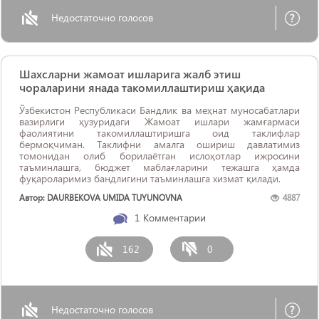
Недостаточно голосов
Шахсларни жамоат ишларига жалб этиш
чораларини янада такомиллаштириш ҳақида
Ўзбекистон Республикаси Бандлик ва меҳнат муносабатлари
вазирлиги ҳузуридаги Жамоат ишлари жамғармаси
фаолиятини такомиллаштиришга оид таклифлар
бермоқчиман. Таклифни амалга ошириш давлатимиз
томонидан олиб борилаётган ислоҳотлар ижросини
таъминлашга, бюджет маблағларини тежашга ҳамда
фуқароларимиз бандлигини таъминлашга хизмат қилади.
Автор: DAURBEKOVA UMIDA TUYUNOVNA
4887
1
Комментарии
162
0
Недостаточно голосов