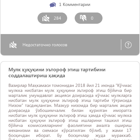
1
Комментарии
284
0
Недостаточно голосов
Мулк ҳуқуқини эътороф этиш тартибини
соддалаштириш ҳақида
Вазирлар Маҳкамаси томонидан 2018 йил 21 июнда “Кўчмас
мулкка нисбатан мулк ҳуқуқини эътироф этиш бўйича бир
марталик умумдавлат акцияси доирасида кўчмас мулкларга
нисбатан мулк ҳуқуқини эътироф этиш тартиби тўғрисида
Низом” тасдиқланган. Мазкур низомда бир марталик акция
доирасида ўзбошимчалик билан қурилган иморатга
нисбатан мулк ҳуқуқини эътироф этиш ҳамда кўчмас мулкка
нисбатан ҳуқуқни эътироф этиш ишларини ташкил этиш
бўйича комиссияларнинг фаолиятини амалга ошириш
механизми ва схемаси кўрсатилган бўлиб, у жами 17
босқичдан иборат. Бу босқичлар жуда мураккаб.