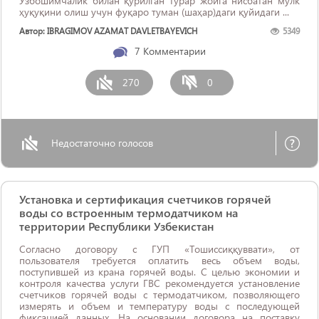
Ўзбошимчалик билан қурилган турар жойга нисбатан мулк
ҳуқуқини олиш учун фуқаро туман (шаҳар)даги қуйидаги ...
Автор: IBRAGIMOV AZAMAT DAVLETBAYEVICH
5349
7
Комментарии
270
0
Недостаточно голосов
Установка и сертификация счетчиков горячей
воды со встроенным термодатчиком на
территории Республики Узбекистан
Согласно договору с ГУП «Тошиссиққуввати», от
пользователя требуется оплатить весь объем воды,
поступившей из крана горячей воды. С целью экономии и
контроля качества услуги ГВС рекомендуется установление
счетчиков горячей воды с термодатчиком, позволяющего
измерять и объем и температуру воды с последующей
фиксацией данных. На основании договора на поставку