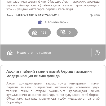
катталарники деган фикр бўларди. Лекин афсуски, ҳозирда
шунақа ёшлар ҳам кўпаймокдаки, жамоат транспортидаги
жойни ўзидан катталарга бергиси келмайди.
Автор: RAUFOV FARRUX BAXTIYAROVICH
4726
4
Комментарии
428
0
Недостаточно голосов
Аҳолига табиий газни етказиб бериш тизимини
модернизация қилиш ҳақида
Аҳоли хонадонларини газлаштириш ишларининг пала-
партиш амалга оширилгани натижасида исътемол учун
табиий газнинг етарли эканлигига қарамасдан, чекка
ҳудудларнинг аксарият жойларига газ қувурлари етиб борган
бўлса ҳам, куз-қиш мавсумида ушбу ҳудудларга газ етиб
бормайди.