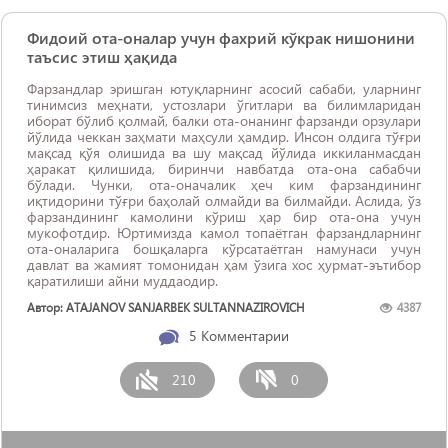
Фидоий ота-оналар учун фахрий кўкрак нишонини
таъсис этиш ҳақида
Фарзандлар эришган ютуқларнинг асосий сабаби, уларнинг
тинимсиз меҳнати, устозлари ўгитлари ва билимларидан
иборат бўлиб қолмай, балки ота-онанинг фарзанди орзулари
йўлида чеккан заҳмати маҳсули ҳамдир. Инсон олдига тўғри
мақсад қўя олишида ва шу мақсад йўлида иккиланмасдан
ҳаракат қилишида, биринчи навбатда ота-она сабабчи
бўлади. Чунки, ота-оначалик ҳеч ким фарзандининг
иқтидорини тўғри баҳолай олмайди ва билмайди. Аслида, ўз
фарзандининг камолини кўриш ҳар бир ота-она учун
мукофотдир. Юртимизда камол топаётган фарзандларнинг
ота-оналарига бошқаларга кўрсатаётган намунаси учун
давлат ва жамият томонидан ҳам ўзига хос ҳурмат-эътибор
қаратилиши айни муддаодир.
Автор: ATAJANOV SANJARBEK SULTANNAZIROVICH
4387
5
Комментарии
210
0