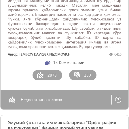
йилдан эса мажбурий этиб белгиланди. Аммо шу ерда бир
тушунмовчилик келиб чиқади. Масалан, мен машинада
юрсам-юрмасам ҳайдовчилик гувоҳномамни ўзим билан
олиб юраман. Биометрик паспортни эса ҳар доим ҳам эмас.
Чунки, янги кўринишдаги ҳайдовчилик гувоҳномаси ўз
функциясини бажаришдан ташқари шахсни тасдиқловчи
ҳужжат бўлиб ҳам ҳисобланади. Шу сабабли, ҳайдовчилик
гувоҳномасининг мавқеи ва функцияси ID картадан кўра
юқорироқ бўлиб қоляпти. Шу сабабли, ID карта ва
ҳайдовчилик гувоҳномасини интеграция қилиш ва ягона
гувоҳнома яратишни таклиф қиламан. Бунда гувоҳнома ...
Автор: TEMIROV DAVRBEK NIZOMOVICH
6416
13
Комментарии
2878
150
Недостаточно голосов
Умумий ўрта таълим мактабларида “Орфография
ва пунктуация” фанини жорий этиш ҳақида