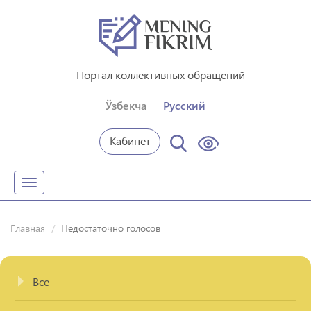
Портал коллективных обращений
Ўзбекча
Русский
Кабинет
Toggle
navigation
Главная
Недостаточно голосов
Все