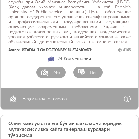
службы при Олий Мажлисе Республики Узбекистан (НУГС).
(Халқ давлат хизмати университети - на узб. People's
University of Public service - на англ.) Цель – обеспечение
органов государственного управления квалифицированными
и профессиональными государственными служащими,
отвечающие современным требованиям. Задачи : -
подготовка должностных лиц владеющих академическим
уровнем узбекского, русского и английского языков, а также
обязательный дополнительный язык на основе системы
двойного диплома переводчика-референта по сфере
Автор: USTADJALILOV DOSTONBEK RUSTAMOVICH
4168
обучения; -подготовка государственных служащих
овладевших современными и профессиональными ...
24
Комментарии
246
166
Недостаточно голосов
Олий маълумотга эга бўлган шахсларни юридик
мутахассисликка қайта тайёрлаш курслари
тўғрисида