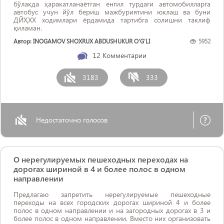
бўлакда ҳаракатланаётган енгил турдаги автомобилларга
автобус учун йўл бериш мажбуриятини юклаш ва буни
ДЙҲХХ ходимлари ёрдамида тартибга солишни таклиф
қиламан.
Автор: INOGAMOV SHOXRUX ABDUSHUKUR O‘G‘LI
5952
12
Комментарии
3183
333
Недостаточно голосов
О нерегулируемых пешеходных переходах на
дорогах шириной в 4 и более полос в одном
направлении
Предлагаю запретить нерегулируемые пешеходные
переходы на всех городских дорогах шириной 4 и более
полос в одном направлении и на загородных дорогах в 3 и
более полос в одном направлении. Вместо них организовать