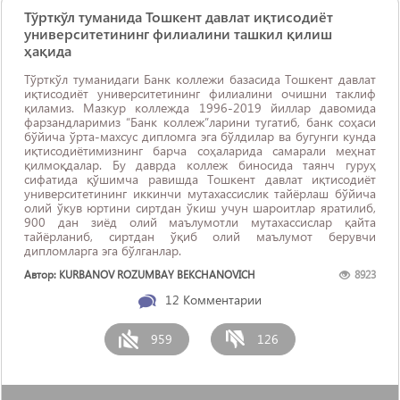
Тўрткўл туманида Тошкент давлат иқтисодиёт
университетининг филиалини ташкил қилиш
ҳақида
Тўрткўл туманидаги Банк коллежи базасида Тошкент давлат
иқтисодиёт университетининг филиалини очишни таклиф
қиламиз. Мазкур коллежда 1996-2019 йиллар давомида
фарзандларимиз “Банк коллеж”ларини тугатиб, банк соҳаси
бўйича ўрта-махсус дипломга эга бўлдилар ва бугунги кунда
иқтисодиётимизнинг барча соҳаларида самарали меҳнат
қилмоқдалар. Бу даврда коллеж биносида таянч гуруҳ
сифатида қўшимча равишда Тошкент давлат иқтисодиёт
университетининг иккинчи мутахассислик тайёрлаш бўйича
олий ўкув юртини сиртдан ўкиш учун шароитлар яратилиб,
900 дан зиёд олий маълумотли мутахассислар қайта
тайёрланиб, сиртдан ўқиб олий маълумот берувчи
дипломларга эга бўлганлар.
Автор: KURBANOV ROZUMBAY BEKCHANOVICH
8923
12
Комментарии
959
126