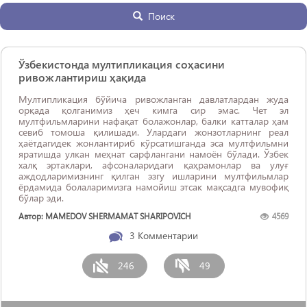
Поиск
Ўзбекистонда мултипликация соҳасини
ривожлантириш ҳақида
Мултипликация бўйича ривожланган давлатлардан жуда
орқада қолганимиз ҳеч кимга сир эмас. Чет эл
мултфильмларини нафақат болажонлар, балки катталар ҳам
севиб томоша қилишади. Улардаги жонзотларнинг реал
ҳаётдагидек жонлантириб кўрсатишганда эса мултфильмни
яратишда улкан меҳнат сарфлангани намоён бўлади. Ўзбек
халқ эртаклари, афсоналаридаги қаҳрамонлар ва улуғ
аждодларимизнинг қилган эзгу ишларини мултфильмлар
ёрдамида болаларимизга намойиш этсак мақсадга мувофиқ
бўлар эди.
Автор: MAMEDOV SHERMAMAT SHARIPOVICH
4569
3
Комментарии
246
49