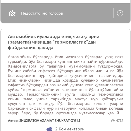
Недостаточно голосов
Автомобиль йўлларида ётиқ чизиқларни
(разметка) чизишда “термопластик”дан
фойдаланиш ҳақида
Автомобиль йўлларида ётиқ чизиқлар йўлларда узоқ вақт
турмайди, йўл белгилари куннинг кечки пайти кўринмайди.
Ҳайдовчиларга бу талайгина муаммоларни туғдирмоқда.
Бунинг сабаби сифатсиз бўёқларнинг қўлланилиши ва йўл
белгиларининг нур қайтариш хусусиятининг пастлигидир.
Ётиқ чизиқларни чизишда ҳозирда қўлланиб келинаётган
сифатсиз бўёқлардан воз кечиб дунёда кенг қўлланилаётган
қуйма “термопластик”ни ишлатишни кенг йўлга қўйиш айни
муддао. Термопластикнинг йўлга чизилиш технологияси
қийин эмас, унинг таркибида махсус нур қайтарувчи
кукунлар ҳам мавжуд. Йўл белгиларига келсак, уларни
барчасини сифатли нур қайтарувчи қоплама билан қоплаш
зарур. Зеро, бу борада юртимизда мутахассислар ҳам йўқ
эмас ва кўп маблағ ...
Автор: SHUXRATOV AZAMAT SHUXRAT O‘G‘LI
4712
2
Комментарии