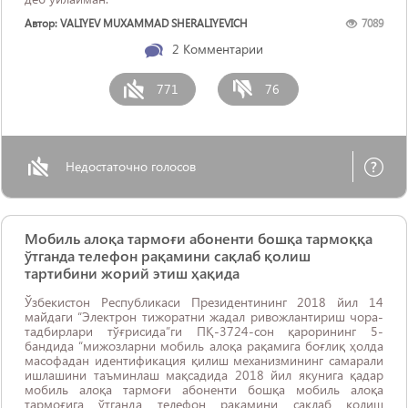
Автор: VALIYEV MUXAMMAD SHERALIYEVICH
7089
2
Комментарии
771
76
Недостаточно голосов
Мобиль алоқа тармоғи абоненти бошқа тармоққа
ўтганда телефон рақамини сақлаб қолиш
тартибини жорий этиш ҳақида
Ўзбекистон Республикаси Президентининг 2018 йил 14
майдаги “Электрон тижоратни жадал ривожлантириш чора-
тадбирлари тўғрисида”ги ПҚ-3724-сон қарорининг 5-
бандида “мижозларни мобиль алоқа рақамига боғлиқ ҳолда
масофадан идентификация қилиш механизмининг самарали
ишлашини таъминлаш мақсадида 2018 йил якунига қадар
мобиль алоқа тармоғи абоненти бошқа мобиль алоқа
тармоғига ўтганда телефон рақамини сақлаб қолиш