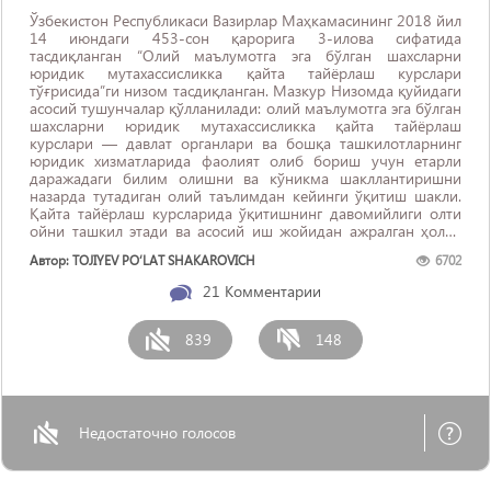
Ўзбекистон Республикаси Вазирлар Маҳкамасининг 2018 йил
14 июндаги 453-сон қарорига 3-илова сифатида
тасдиқланган “Олий маълумотга эга бўлган шахсларни
юридик мутахассисликка қайта тайёрлаш курслари
тўғрисида”ги низом тасдиқланган. Мазкур Низомда қуйидаги
асосий тушунчалар қўлланилади: олий маълумотга эга бўлган
шахсларни юридик мутахассисликка қайта тайёрлаш
курслари — давлат органлари ва бошқа ташкилотларнинг
юридик хизматларида фаолият олиб бориш учун етарли
даражадаги билим олишни ва кўникма шакллантиришни
назарда тутадиган олий таълимдан кейинги ўқитиш шакли.
Қайта тайёрлаш курсларида ўқитишнинг давомийлиги олти
ойни ташкил этади ва асосий иш жойидан ажралган ҳолда
амалга оширилади. Иш берувчининг розилигига кўра, ...
Автор: TOJIYEV PO‘LAT SHAKAROVICH
6702
21
Комментарии
839
148
Недостаточно голосов