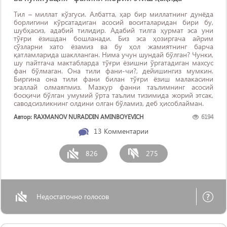
Тил – миллат кўзгуси. Aлбатта, ҳар бир миллатнинг дунёда
борлигини кўрсатадиган асосий воситаларидан бири бу,
шубҳасиз, адабий тилидир. Aдабий тилга ҳурмат эса уни
тўғри ёзишдан бошланади. Биз эса ҳозиргача айрим
сўзларни хато ёзамиз ва бу ҳол жамиятнинг барча
қатламларида шаклланган. Нима учун шундай бўлган? Чунки,
шу пайтгача мактабларда тўғри ёзишни ўргатадиган махсус
фан бўлмаган. Она тили фани-чи?, дейишингиз мумкин.
Биргина она тили фани билан тўғри ёзиш малакасини
эгаллай олмаяпмиз. Мазкур фанни таълимнинг асосий
босқичи бўлган умумий ўрта таълим тизимида жорий этсак,
саводсизликнинг олдини олган бўламиз, деб ҳисоблайман.
Автор: RAXMANOV NURADDIN AMINBOYEVICH
6194
13
Комментарии
826
275
Недостаточно голосов