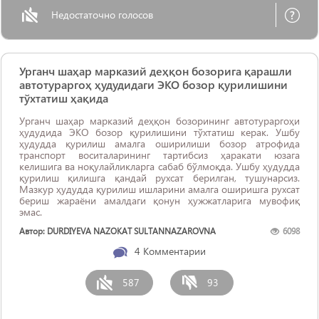
Недостаточно голосов
Урганч шаҳар марказий деҳқон бозорига қарашли
автотураргоҳ ҳудудидаги ЭКО бозор қурилишини
тўхтатиш ҳақида
Урганч шаҳар марказий деҳқон бозорининг автотураргоҳи
ҳудудида ЭКО бозор қурилишини тўхтатиш керак. Ушбу
ҳудудда қурилиш амалга оширилиши бозор атрофида
транспорт воситаларининг тартибсиз ҳаракати юзага
келишига ва ноқулайликларга сабаб бўлмоқда. Ушбу ҳудудда
қурилиш қилишга қандай рухсат берилган, тушунарсиз.
Мазкур ҳудудда қурилиш ишларини амалга оширишга рухсат
бериш жараёни амалдаги қонун ҳужжатларига мувофиқ
эмас.
Автор: DURDIYEVA NAZOKAT SULTANNAZAROVNA
6098
4
Комментарии
587
93