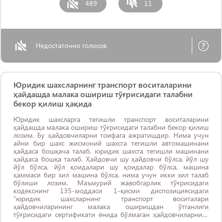
489
11
Недостаточно голосов
Юридик шахсларнинг транспорт воситаларини
ҳайдашда малака ошириш тўғрисидаги талабни
бекор қилиш ҳақида
Юридик шахсларга тегишли транспорт воситаларини
ҳайдашда малака ошириш тўғрисидаги талабни бекор қилиш
лозим. Бу ҳайдовчиларни тоифага ажратишдир. Нима учун
айни бир шахс жисмоний шахсга тегишли автомашинани
ҳайдаса бошқача талаб, юридик шахсга тегишли машинани
ҳайдаса бошқа талаб. Ҳайдовчи шу ҳайдовчи бўлса, йўл шу
йўл бўлса, йўл қоидалари шу қоидалар бўлса, машина
ҳаммаси бир хил машина бўлса, нима учун икки хил талаб
бўлиши лозим. Маъмурий жавобгарлик тўғрисидаги
кодекснинг 135-моддаси 1-қисми диспозициясидаги
“юридик шахсларнинг транспорт воситалари
ҳайдовчиларининг малака оширишдан ўтганлиги
тўғрисидаги сертификати ёнида бўлмаган ҳайдовчиларнинг