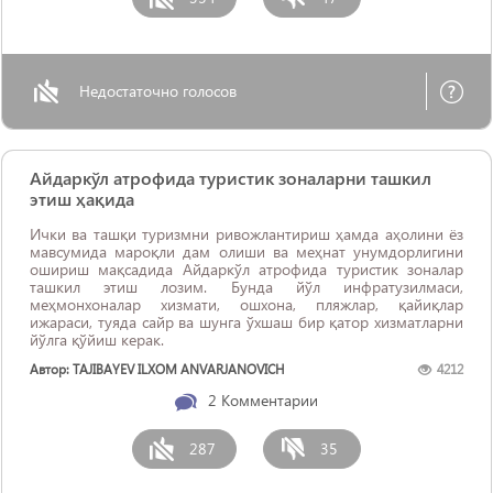
Недостаточно голосов
Айдаркўл атрофида туристик зоналарни ташкил
этиш ҳақида
Ички ва ташқи туризмни ривожлантириш ҳамда аҳолини ёз
мавсумида мароқли дам олиши ва меҳнат унумдорлигини
ошириш мақсадида Айдаркўл атрофида туристик зоналар
ташкил этиш лозим. Бунда йўл инфратузилмаси,
меҳмонхоналар хизмати, ошхона, пляжлар, қайиқлар
ижараси, туяда сайр ва шунга ўхшаш бир қатор хизматларни
йўлга қўйиш керак.
Автор: TAJIBAYEV ILXOM ANVARJANOVICH
4212
2
Комментарии
287
35