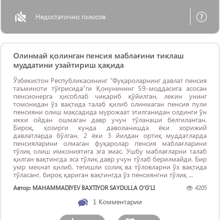
Недостаточно голосов
Олинмай қолинган пенсия маблағини тиклаш
муддатини узайтириш ҳақида
Ўзбекистон Республикасининг “Фуқароларнинг давлат пенсия
таъминоти тўғрисида”ги Қонунининг 59-моддасига асосан
пенсионерга ҳисоблаб чиқариб қўйилган, лекин унинг
томонидан ўз вақтида талаб қилиб олинмаган пенсия пули
пенсияни олиш мақсадида мурожаат этилганидан олдинги ўн
икки ойдан ошмаган давр учун тўланаши белгиланган.
Бироқ, ҳозирги кунда даволанишда ёки хорижий
давлатларда бўлган, 2 ёки 3 йилдан ортиқ муддатларда
пенсияларини олмаган фуқаролар пенсия маблағларини
тўлиқ олиш имкониятига эга эмас. Ушбу маблағларни талаб
қилган вақтингда эса тўлиқ давр учун тўлаб берилмайди. Бир
умр меҳнат қилиб, тегишли солиқ ва тўловларни ўз вақтида
тўласанг, бироқ қариган вақтингда ўз пенсиянгни тўлиқ ...
Автор: MAHAMMADIYEV BAXTIYOR SAYDULLA O‘G‘LI
4205
1
Комментарии