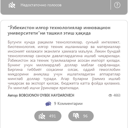
Недостаточно голосов
“Ўзбекистон илғор технологиялар инновацион
университети”ни ташкил этиш ҳақида
Бугунги кунда рақамли технологиялар, сунъий интеллект,
биотехнология, илғор техник ишланмалар ва материаллар
инсоният келажаги эканлиги ҳаммага маълум. Лекин бундай
технологиялар саноқли давлатлардагина ишлаб чиқарилади.
Ўзбекистон эса техник тузилмаларни асосан импорт қилади.
Бунинг учун миллиардлаб доллар маблағ сарфланади.
Биргина тиббиёт соҳасини олсак, оддий гемоглобин
миқдорини аниқлаш учун ишлатиладиган аппаратлар
минглаб доллар туради. Aгар буларни ўзимиз ишлаб
чиқарсак ва экспорт қилсак, бюджетга катта фойда қиламиз.
Ўн минглаб ишчи ўринлари яратилади.
Автор: BOBOJONOV OYBEK HAYDAROVICH
4663
9
Комментарии
491
96