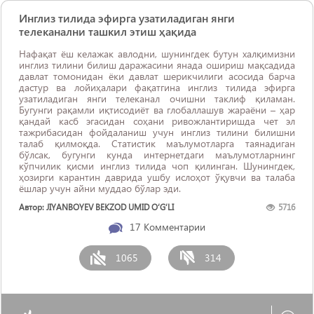
Инглиз тилида эфирга узатиладиган янги
телеканални ташкил этиш ҳақида
Нафақат ёш келажак авлодни, шунингдек бутун халқимизни
инглиз тилини билиш даражасини янада ошириш мақсадида
давлат томонидан ёки давлат шерикчилиги асосида барча
дастур ва лойиҳалари фақатгина инглиз тилида эфирга
узатиладиган янги телеканал очишни таклиф қиламан.
Бугунги рақамли иқтисодиёт ва глобаллашув жараёни – ҳар
қандай касб эгасидан соҳани ривожлантиришда чет эл
тажрибасидан фойдаланиш учун инглиз тилини билишни
талаб қилмоқда. Статистик маълумотларга таянадиган
бўлсак, бугунги кунда интернетдаги маълумотларнинг
кўпчилик қисми инглиз тилида чоп қилинган. Шунингдек,
ҳозирги карантин даврида ушбу ислоҳот ўқувчи ва талаба
ёшлар учун айни муддао бўлар эди.
Автор: JIYANBOYEV BEKZOD UMID O‘G‘LI
5716
17
Комментарии
1065
314