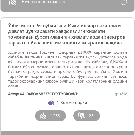
Недостаточно голосов
Ўзбекистон Республикаси Ички ишлар вазирлиги
Давлат йўл ҳаракати хавфсизлиги хизмати
томонидан кўрсатиладиган хизматлардан электрон
тарзда фойдаланиш имкониятини яратиш ҳақида
Ҳозирги вақда Тошкент шаҳрида ДЙҲХХ карантин ҳолати
сабабли вақтинча ишламай турганлиги аҳоли ўртасида жуда
кўп муаммоларни юзага келтирмокда. Шу сабабли, ДЙҲХХга
боғлиқ бўлган хизматларни электрон тарзда амалга ошириш
ёки қисқа рақам хизмати орқали қабул учун навбатга ёзилиш
тартибини жорий этиш керак. Бу фуқароларнинг, айниқса,
тадбиркорларнинг сарсон бўлиши каби ҳолатларнинг олдини
олади.
Автор: XALDAROV SHERZOD IXTIYOROVICH
4598
1
Комментарии
1253
23