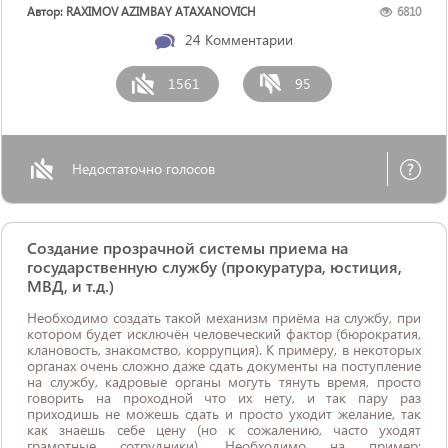
транспорт воситаларини бошқариши” деган жумлаларни
Автор: RAXIMOV AZIMBAY ATAXANOVICH
6810
чиқариб ташлаш ...
24
Комментарии
1561
95
Недостаточно голосов
Создание прозрачной системы приема на
государственную службу (прокуратура, юстиция,
МВД, и т.д.)
Необходимо создать такой механизм приёма на службу, при
котором будет исключён человеческий фактор (бюрократия,
клановость, знакомство, коррупция). К примеру, в некоторых
органах очень сложно даже сдать документы на поступление
на службу, кадровые органы могуть тянуть время, просто
говорить на проходной что их нету, и так пару раз
приходишь не можешь сдать и просто уходит желание, так
как знаешь себе цену (но к сожалению, часто уходят
грамотные сотрудники). Необходимо на пример: