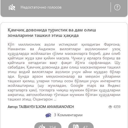
Недостаточно голосов
Қамчиқ довонида туристик ва дам олиш
зоналарини ташкил этиш ҳақида
Кўп миллионлик аҳоли истиқомат қиладиган Фарғона,
Наманган ва Андижон вилоятлари аҳолисининг узоқ
ҳудудларда жойлашган сўлим масканларга бориб, дам олиб
қайтиши жуда ҳам қийин масала. Чунки у ерларга бориш ва
қайтишга кетадиган вақт фақат йўлга сарфланади. Шу
сабабдан, Қамчиқ довонида дам олиш масканларини ташкил
этиш водий вилоятлари аҳолиси учун айни муддао бўлар
эди. Бунда арзон меҳмонхоналар ва меҳмон уйларини
ташкил қилиш, уларни топиш осон бўлиши учун интернетга
жойлаштириш (шу жумладан, Google maps ва Яндекс
карталарга ҳам), тоғларга чиқиш мумкин бўлган ҳудудларни
ажратиш, автомобиллар тўхташи мумкин бўлган ҳудудларни
ташкил этиш, Оҳангарон ...
Автор: TAJIBAYEV ILXOM ANVARJANOVICH
4359
3
Комментарии
354
47