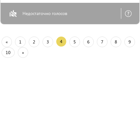
Недостаточно голосов
4
«
1
2
3
5
6
7
8
9
10
»