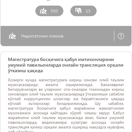
550
13
Недостаточно голосов
Магистратура босқичига қабул имтихонларини
умумий павильонларда онлайн трансляция орқали
ўтказиш ҳақида
Ҳозирги кунда магистратурага кириш синови олий таълим
муассасаларида амалга оширилмоқда. Бакалавриат
битирувчилари ва уларнинг ота-оналари томонидан кириш
синовлари олий таълим муассасаларида ўтказилиши сабабли
кўплаб коррупциоген ҳолатлар юз бераётганлиги ҳақида
кўплаб эътирозлар билдирилмоқда. Шу сабабли,
магистратура босқичига қабул жараёнини жамоатчилик
муҳокамаси асосида қайтадан кўриб чиқиш зарур. Қабул
жараёнини олий таълим муассасасида эмас, балки умумий
павильонларда, видеокамера кузатуви асосида онлайн
трансляция қилиш орқали амалга ошириш мақсадга мувофиқ
деб уйлайман.