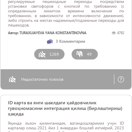
регулируемые пешеходные переходы посредством
установки светофоров с кнопкой по требованию (с
определенным лимитом времени включения по
требованию, в зависимости от интенсивности движения),
либо строить на местах надземные/подземные переходы для
пешеходов.
Автор: TURAXUJAYEVA YANA KONSTANTINOVNA
4792
3
Комментарии
1269
49
Недостаточно голосов
ID карта ва янги шаклдаги ҳайдовчилик
гувоҳномасини интеграция қилиш (бирлаштириш)
ҳақида
Яқинда эълон қилинганидек, ватандошларимиз учун ID
карталар олиш 2021 йил 1 январдан бошлаб ихтиёрий, 2023