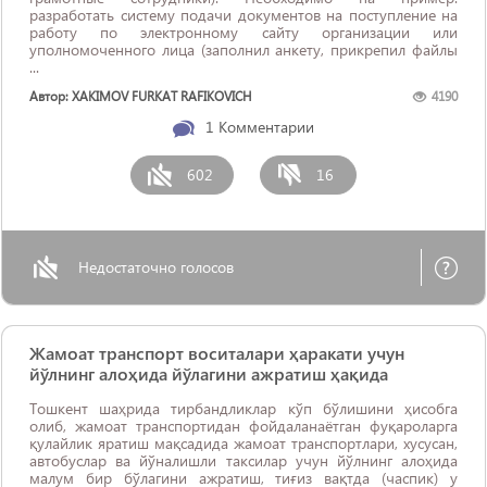
разработать систему подачи документов на поступление на
работу по электронному сайту организации или
уполномоченного лица (заполнил анкету, прикрепил файлы
...
Автор: XAKIMOV FURKAT RAFIKOVICH
4190
1
Комментарии
602
16
Недостаточно голосов
Жамоат транспорт воситалари ҳаракати учун
йўлнинг алоҳида йўлагини ажратиш ҳақида
Тошкент шаҳрида тирбандликлар кўп бўлишини ҳисобга
олиб, жамоат транспортидан фойдаланаётган фуқароларга
қулайлик яратиш мақсадида жамоат транспортлари, хусусан,
автобуслар ва йўналишли таксилар учун йўлнинг алоҳида
малум бир бўлагини ажратиш, тиғиз вақтда (часпик) у