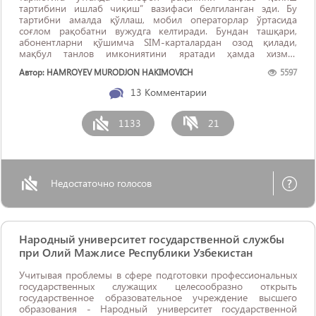
тартибини ишлаб чиқиш” вазифаси белгиланган эди. Бу
тартибни амалда қўллаш, мобил операторлар ўртасида
соғлом рақобатни вужудга келтиради. Бундан ташқари,
абонентларни қўшимча SIM-карталардан озод қилади,
мақбул танлов имкониятини яратади ҳамда хизмат
ҳақларининг пасайишига сабаб бўлади.
Автор: HAMROYEV MURODJON HAKIMOVICH
5597
13
Комментарии
1133
21
Недостаточно голосов
Народный университет государственной службы
при Олий Мажлисе Республики Узбекистан
Учитывая проблемы в сфере подготовки профессиональных
государственных служащих целесообразно открыть
государственное образовательное учреждение высшего
образования - Народный университет государственной