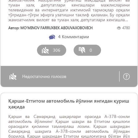
туман халқ депутатлари кенгашлари мажлисларини
телевидение ва интернетдаги ижтимоий тармоқлар орқали
тўғридан-тўғри эфирга узатишни таклиф қиламан. Бу орқали
жамоатчилик вилоят ва туман халқ депутатлари кенгашлари
мажлисларида қандай масалалар кўрилаётганлиги ва бу
Автор: MO‘MINOV FARRUXBEK ABDUVAXOBOVICH
4780
бўйича кенгаш томонидан қандай қарорлар ...
4
Комментарии
306
0
Недостаточно голосов
Қарши-Еттитом автомобиль йўлини янгидан қуриш
ҳақида
Қарши ва Самарқанд шаҳарлари орасида А-378-сонли
автомобиль йўлининг Қарши шаҳри ва Еттитом қишлоғи
орасидаги қисмини таъмирлаш лозим. Қарши шаҳридан
Самарқанд шаҳрига А-378-сонли автомобиль йўлидан
борилса, Қарши шаҳридан Еттитом қишлоғигача бўлган йўл