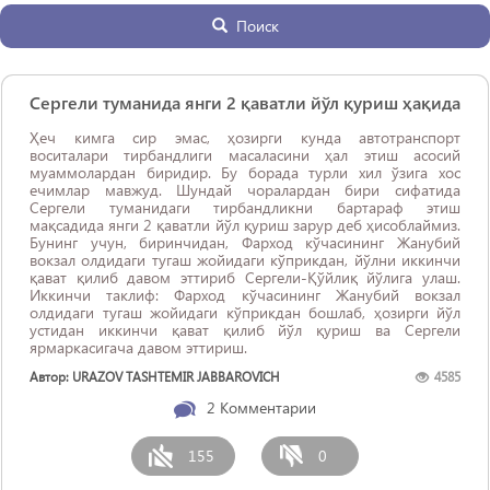
Поиск
Сергели туманида янги 2 қаватли йўл қуриш ҳақида
Ҳеч кимга сир эмас, ҳозирги кунда автотранспорт
воситалари тирбандлиги масаласини ҳал этиш асосий
муаммолардан биридир. Бу борада турли хил ўзига хос
ечимлар мавжуд. Шундай чоралардан бири сифатида
Сергели туманидаги тирбандликни бартараф этиш
мақсадида янги 2 қаватли йўл қуриш зарур деб ҳисоблаймиз.
Бунинг учун, биринчидан, Фарход кўчасининг Жанубий
вокзал олдидаги тугаш жойидаги кўприкдан, йўлни иккинчи
қават қилиб давом эттириб Сергели-Қўйлиқ йўлига улаш.
Иккинчи таклиф: Фарход кўчасининг Жанубий вокзал
олдидаги тугаш жойидаги кўприкдан бошлаб, ҳозирги йўл
устидан иккинчи қават қилиб йўл қуриш ва Сергели
ярмаркасигача давом эттириш.
Автор: URAZOV TASHTEMIR JABBAROVICH
4585
2
Комментарии
155
0