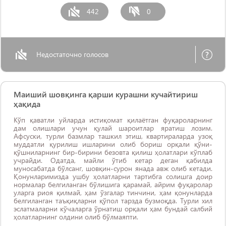
442
0
Недостаточно голосов
Маиший шовқинга қарши курашни кучайтириш
ҳақида
Кўп қаватли уйларда истиқомат қилаётган фуқароларнинг
дам олишлари учун қулай шароитлар яратиш лозим.
Афсуски, турли базмлар ташкил этиш, квартираларда узоқ
муддатли қурилиш ишларини олиб бориш орқали қўни-
қўшниларнинг бир-бирини безовта қилиш ҳолатлари кўплаб
учрайди. Одатда, майли ўтиб кетар деган қабилда
муносабатда бўлсанг, шовқин-сурон янада авж олиб кетади.
Қонунларимизда ушбу ҳолатларни тартибга солишга доир
нормалар белгиланган бўлишига қарамай, айрим фуқаролар
уларга риоя қилмай, ҳам ўзгалар тинчини, ҳам қонунларда
белгиланган таъқиқларни қўпол тарзда бузмоқда. Турли хил
эслатмаларни кўчаларга ўрнатиш орқали ҳам бундай салбий
ҳолатларнинг олдини олиб бўлмаяпти.