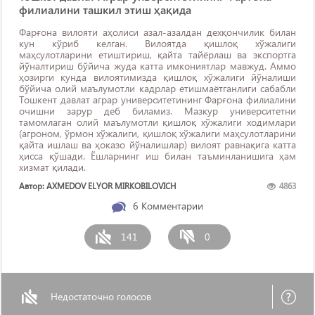
филиалини ташкил этиш ҳақида
Фарғона вилояти аҳолиси азал-азалдан дехқончилик билан
кун кўриб келган. Вилоятда қишлоқ хўжалиги
маҳсулотларини етиштириш, қайта тайёрлаш ва экспортга
йўналтириш бўйича жуда катта имкониятлар мавжуд. Аммо
ҳозирги кунда вилоятимизда қишлоқ хўжалиги йўналиши
бўйича олий маълумотли кадрлар етишмаётганлиги сабабли
Тошкент давлат аграр университетининг Фарғона филиалини
очишни зарур деб биламиз. Мазкур университетни
тамомлаган олий маълумотли қишлоқ хўжалиги ходимлари
(агроном, ўрмон хўжалиги, қишлоқ хўжалиги маҳсулотларини
қайта ишлаш ва ҳоказо йўналишлар) вилоят равнақига катта
ҳисса қўшади. Ёшларнинг иш билан таъминланишига ҳам
хизмат қилади.
Автор: AXMEDOV ELYOR MIRKOBILOVICH
4863
6
Комментарии
141
0
Недостаточно голосов