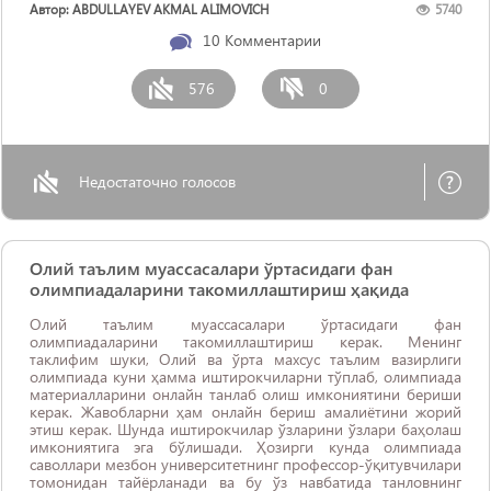
Автор: ABDULLAYEV AKMAL ALIMOVICH
5740
10
Комментарии
576
0
Недостаточно голосов
Олий таълим муассасалари ўртасидаги фан
олимпиадаларини такомиллаштириш ҳақида
Олий таълим муассасалари ўртасидаги фан
олимпиадаларини такомиллаштириш керак. Менинг
таклифим шуки, Олий ва ўрта махсус таълим вазирлиги
олимпиада куни ҳамма иштирокчиларни тўплаб, олимпиада
материалларини онлайн танлаб олиш имкониятини бериши
керак. Жавобларни ҳам онлайн бериш амалиётини жорий
этиш керак. Шунда иштирокчилар ўзларини ўзлари баҳолаш
имкониятига эга бўлишади. Ҳозирги кунда олимпиада
саволлари мезбон университетнинг профессор-ўқитувчилари
томонидан тайёрланади ва бу ўз навбатида танловнинг