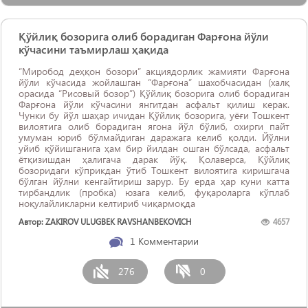
Қўйлиқ бозорига олиб борадиган Фарғона йўли
кўчасини таъмирлаш ҳақида
“Миробод деҳқон бозори” акциядорлик жамияти Фарғона
йўли кўчасида жойлашган “Фарғона” шахобчасидан (халқ
орасида “Рисовый бозор”) Қўйлиқ бозорига олиб борадиган
Фарғона йўли кўчасини янгитдан асфальт қилиш керак.
Чунки бу йўл шаҳар ичидан Қўйлиқ бозорига, уёғи Тошкент
вилоятига олиб борадиган ягона йўл бўлиб, охирги пайт
умуман юриб бўлмайдиган даражага келиб қолди. Йўлни
уйиб қўйишганига ҳам бир йилдан ошган бўлсада, асфальт
ётқизишдан ҳалигача дарак йўқ. Қолаверса, Қўйлиқ
бозоридаги кўприкдан ўтиб Тошкент вилоятига киришгача
бўлган йўлни кенгайтириш зарур. Бу ерда ҳар куни катта
тирбандлик (пробка) юзага келиб, фуқароларга кўплаб
ноқулайликларни келтириб чиқармоқда
Автор: ZAKIROV ULUGBEK RAVSHANBEKOVICH
4657
1
Комментарии
276
0