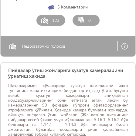
5
Комментарии
123
0
Недостаточно голосов
Пиёдалар ўтиш жойларига кузатув камераларини
ўрнатиш ҳақида
Шаҳарларимиз кўчаларида кузатув камералари ишга
тушганига мана икки ярим йилдан ортиқ вақт ўтди. Бугунга
келиб, кузатув камералари аниқлаётган
қоидабузарликларнинг сони еттитага етган, лекин бу
камераларнинг 90 фоиздан кўпроғи сфетафорларнинг
атрофларига қўйилган. Ҳозирда камера бўлмаган жойларда,
айниқса пиёдалар ўтиш жойлари (йўл қатнов қисмининг
пиёдалар кесиб ўтиши учун мўлжалланган, 5.16.1, 5.16.2 йўл
белгилари ва 1.14.1 — 1.14.3 йўл чизиқлари билан
ажратилган бўлаги)да қоидаларга риоя қилмайдиган
ҳайдовчилар тобора кўпайиб кетмоқда.