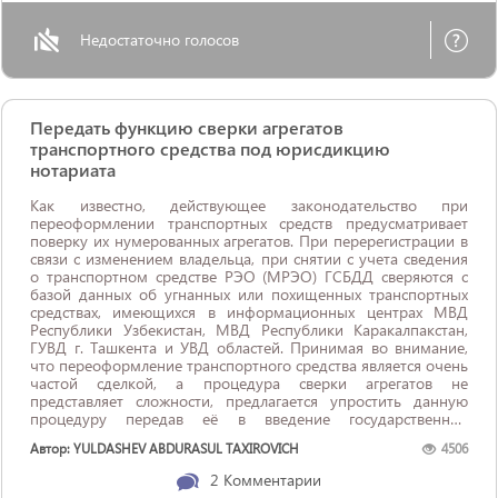
Недостаточно голосов
Передать функцию сверки агрегатов
транспортного средства под юрисдикцию
нотариата
Как известно, действующее законодательство при
переоформлении транспортных средств предусматривает
поверку их нумерованных агрегатов. При перерегистрации в
связи с изменением владельца, при снятии с учета сведения
о транспортном средстве РЭО (МРЭО) ГСБДД сверяются с
базой данных об угнанных или похищенных транспортных
средствах, имеющихся в информационных центрах МВД
Республики Узбекистан, МВД Республики Каракалпакстан,
ГУВД г. Ташкента и УВД областей. Принимая во внимание,
что переоформление транспортного средства является очень
частой сделкой, а процедура сверки агрегатов не
представляет сложности, предлагается упростить данную
процедуру передав её в введение государственных
нотариальных контор. В настоящее время ...
Автор: YULDASHEV ABDURASUL TAXIROVICH
4506
2
Комментарии