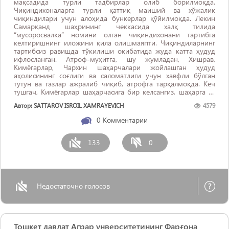
мақсадида турли тадбирлар олиб борилмоқда.
Чиқиндихоналарга турли қаттиқ маиший ва хўжалик
чиқиндилари учун алоҳида бункерлар қўйилмоқда. Лекин
Самарқанд шаҳрининг чеккасида халқ тилида
“мусоросвалка” номини олган чиқиндихонани тартибга
келтиришнинг иложини қила олишмаяпти. Чиқиндиларнинг
тартибсиз равишда тўкилиши оқибатида жуда катта ҳудуд
ифлосланган. Атроф-муҳитга, шу жумладан, Хишрав,
Кимёгарлар, Чархин шаҳарчалари жойлашган ҳудуд
аҳолисининг соғлиги ва саломатлиги учун хавфли бўлган
тутун ва газлар ажралиб чиқиб, атрофга тарқалмоқда. Кеч
тушгач, Кимёгарлар шаҳарчасига бир келсангиз, шаҳарга ўт
кетганми деб ўйлайсиз. Негаки, ҳаммаёқ кўм-кўк тутун билан
Автор: SATTAROV ISROIL XAMRAYEVICH
4579
қопланган бўлади. Деразаларни очиқ қолдирсангиз, ...
0
Комментарии
133
0
Недостаточно голосов
Тошкет давлат Аграр унверситетининг Фарғона