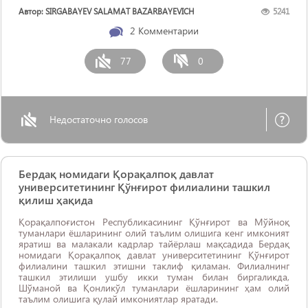
Автор: SIRGABAYEV SALAMAT BAZARBAYEVICH
5241
2
Комментарии
77
0
Недостаточно голосов
Бердақ номидаги Қорақалпоқ давлат
университетининг Қўнғирот филиалини ташкил
қилиш ҳақида
Қорақалпоғистон Республикасининг Қўнғирот ва Мўйноқ
туманлари ёшларининг олий таълим олишига кенг имконият
яратиш ва малакали кадрлар тайёрлаш мақсадида Бердақ
номидаги Қорақалпоқ давлат университетининг Қўнғирот
филиалини ташкил этишни таклиф қиламан. Филиалнинг
ташкил этилиши ушбу икки туман билан биргаликда,
Шўманой ва Қонликўл туманлари ёшларининг ҳам олий
таълим олишига қулай имкониятлар яратади.