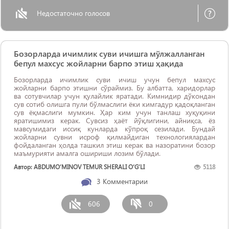
Недостаточно голосов
Бозорларда ичимлик суви ичишга мўлжалланган
бепул махсус жойларни барпо этиш ҳақида
Бозорларда ичимлик суви ичиш учун бепул махсус
жойларни барпо этишни сўраймиз. Бу албатта, харидорлар
ва сотувчилар учун қулайлик яратади. Кимнидир дўкондан
сув сотиб олишга пули бўлмаслиги ёки кимгадур қадоқланган
сув ёқмаслиги мумкин. Ҳар ким учун танлаш хуқуқини
яратишимиз керак. Сувсиз ҳаёт йўқлигини, айниқса, ёз
мавсумидаги иссиқ кунларда кўпроқ сезилади. Бундай
жойларни сувни исроф қилмайдиган технологиялардан
фойдаланган ҳолда ташкил этиш керак ва назоратини бозор
маъмурияти амалга ошириши лозим бўлади.
Автор: ABDUMO‘MINOV TEMUR SHERALI O‘G‘LI
5118
3
Комментарии
606
0