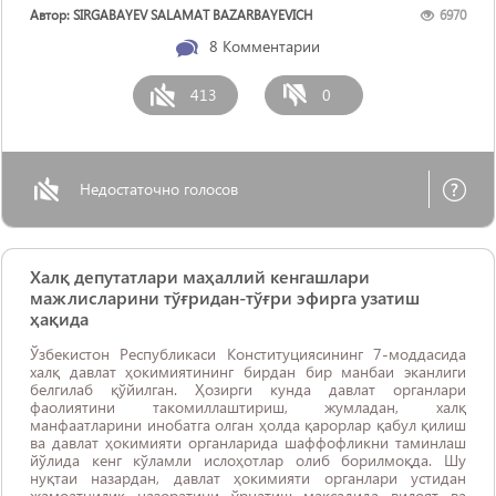
Автор: SIRGABAYEV SALAMAT BAZARBAYEVICH
6970
8
Комментарии
413
0
Недостаточно голосов
Халқ депутатлари маҳаллий кенгашлари
мажлисларини тўғридан-тўғри эфирга узатиш
ҳақида
Ўзбекистон Республикаси Конституциясининг 7-моддасида
халқ давлат ҳокимиятининг бирдан бир манбаи эканлиги
белгилаб қўйилган. Ҳозирги кунда давлат органлари
фаолиятини такомиллаштириш, жумладан, халқ
манфаатларини инобатга олган ҳолда қарорлар қабул қилиш
ва давлат ҳокимияти органларида шаффофликни таминлаш
йўлида кенг кўламли ислоҳотлар олиб борилмоқда. Шу
нуқтаи назардан, давлат ҳокимияти органлари устидан
жамоатчилик назоратини ўрнатиш мақсадида вилоят ва