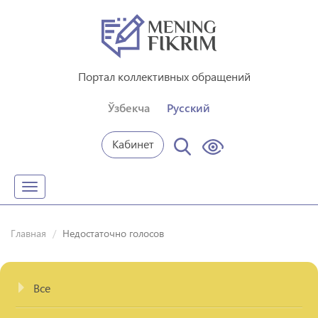
Портал коллективных обращений
Ўзбекча
Русский
Кабинет
Toggle
navigation
Главная
Недостаточно голосов
Все