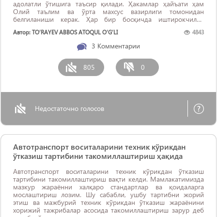
адолатли ўтишига таъсир қилади. Ҳакамлар ҳайъати ҳам
Олий таълим ва ўрта махсус вазирлиги томонидан
белгиланиши керак. Ҳар бир босқичда иштирокчилар
ишларининг Олий таълим ва ўрта махсус вазирлиги сайтига
Автор: TO‘RAYEV ABBOS ATOQUL O‘G‘LI
4843
жойлаштирилиши ...
3
Комментарии
805
0
Недостаточно голосов
Автотранспорт воситаларини техник кўрикдан
ўтказиш тартибини такомиллаштириш ҳақида
Автотранспорт воситаларини техник кўрикдан ўтказиш
тартибини такомиллаштириш вақти келди. Мамлакатимизда
мазкур жараённи халқаро стандартлар ва қоидаларга
мослаштириш лозим. Шу сабабли, ушбу тартибни жорий
этиш ва мажбурий техник кўрикдан ўтказиш жараёнини
хорижий тажрибалар асосида такомиллаштириш зарур деб