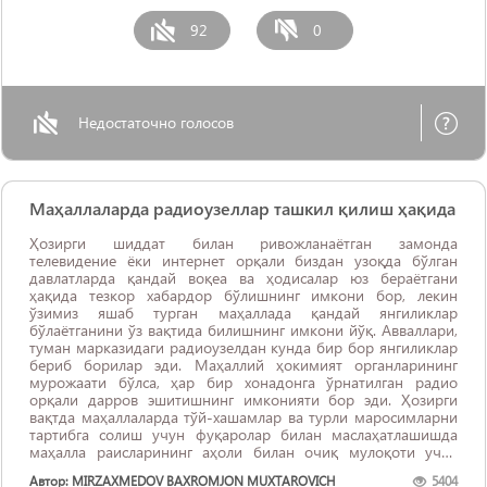
92
0
Недостаточно голосов
Маҳаллаларда радиоузеллар ташкил қилиш ҳақида
Ҳозирги шиддат билан ривожланаётган замонда
телевидение ёки интернет орқали биздан узоқда бўлган
давлатларда қандай воқеа ва ҳодисалар юз бераётгани
ҳақида тезкор хабардор бўлишнинг имкони бор, лекин
ўзимиз яшаб турган маҳаллада қандай янгиликлар
бўлаётганини ўз вақтида билишнинг имкони йўқ. Авваллари,
туман марказидаги радиоузелдан кунда бир бор янгиликлар
бериб борилар эди. Маҳаллий ҳокимият органларининг
мурожаати бўлса, ҳар бир хонадонга ўрнатилган радио
орқали дарров эшитишнинг имконияти бор эди. Ҳозирги
вақтда маҳаллаларда тўй-хашамлар ва турли маросимларни
тартибга солиш учун фуқаролар билан маслаҳатлашишда
маҳалла раисларининг аҳоли билан очиқ мулоқоти учун
етарли шароит йўқ. Бунинг ...
Автор: MIRZAXMEDOV BAXROMJON MUXTAROVICH
5404