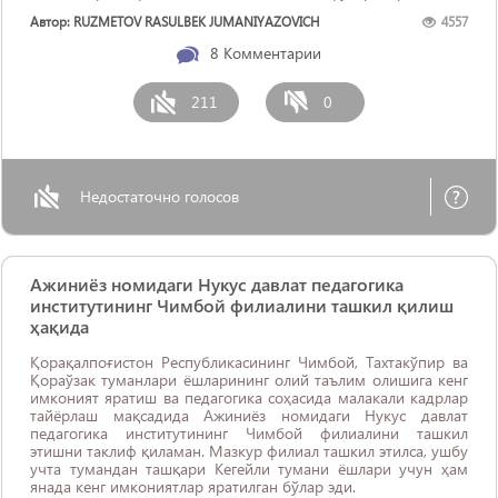
ID Card олишлари ва ўз ...
Автор: RUZMETOV RASULBEK JUMANIYAZOVICH
4557
8
Комментарии
211
0
Недостаточно голосов
Ажиниёз номидаги Нукус давлат педагогика
институтининг Чимбой филиалини ташкил қилиш
ҳақида
Қорақалпоғистон Республикасининг Чимбой, Тахтакўпир ва
Қораўзак туманлари ёшларининг олий таълим олишига кенг
имконият яратиш ва педагогика соҳасида малакали кадрлар
тайёрлаш мақсадида Ажиниёз номидаги Нукус давлат
педагогика институтининг Чимбой филиалини ташкил
этишни таклиф қиламан. Мазкур филиал ташкил этилса, ушбу
учта тумандан ташқари Кегейли тумани ёшлари учун ҳам
янада кенг имкониятлар яратилган бўлар эди.