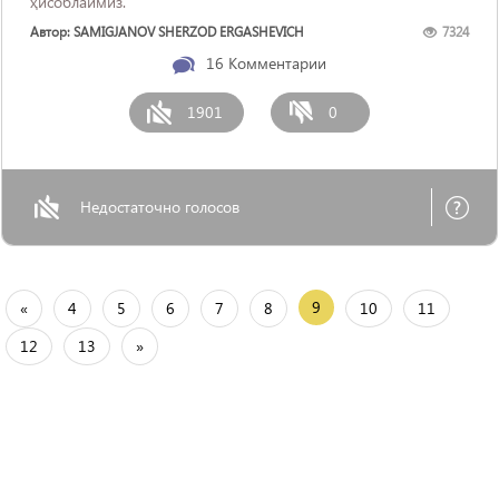
ҳисоблаймиз.
Автор: SAMIGJANOV SHERZOD ERGASHEVICH
7324
16
Комментарии
1901
0
Недостаточно голосов
9
«
4
5
6
7
8
10
11
12
13
»