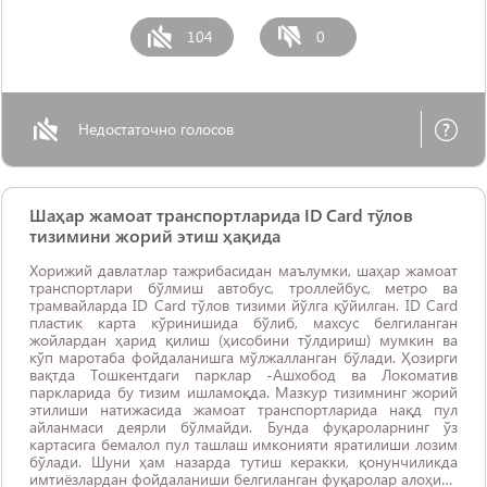
104
0
Недостаточно голосов
Шаҳар жамоат транспортларида ID Card тўлов
тизимини жорий этиш ҳақида
Хорижий давлатлар тажрибасидан маълумки, шаҳар жамоат
транспортлари бўлмиш автобус, троллейбус, метро ва
трамвайларда ID Card тўлов тизими йўлга қўйилган. ID Card
пластик карта кўринишида бўлиб, махсус белгиланган
жойлардан ҳарид қилиш (ҳисобини тўлдириш) мумкин ва
кўп маротаба фойдаланишга мўлжалланган бўлади. Ҳозирги
вақтда Тошкентдаги парклар -Ашхобод ва Локоматив
паркларида бу тизим ишламоқда. Мазкур тизимнинг жорий
этилиши натижасида жамоат транспортларида нақд пул
айланмаси деярли бўлмайди. Бунда фуқароларнинг ўз
картасига бемалол пул ташлаш имконияти яратилиши лозим
бўлади. Шуни ҳам назарда тутиш керакки, қонунчиликда
имтиёзлардан фойдаланиши белгиланган фуқаролар алоҳида