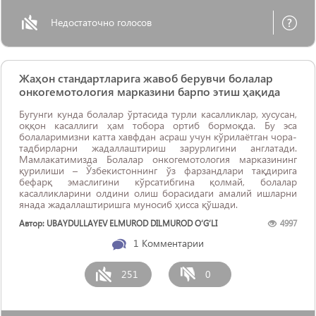
Недостаточно голосов
Жаҳон стандартларига жавоб берувчи болалар
онкогемотология марказини барпо этиш ҳақида
Бугунги кунда болалар ўртасида турли касалликлар, хусусан,
оққон касаллиги ҳам тобора ортиб бормоқда. Бу эса
болаларимизни катта хавфдан асраш учун кўрилаётган чора-
тадбирларни жадаллаштириш зарурлигини англатади.
Мамлакатимизда Болалар онкогемотология марказининг
қурилиши – Ўзбекистоннинг ўз фарзандлари тақдирига
бефарқ эмаслигини кўрсатибгина қолмай, болалар
касалликларини олдини олиш борасидаги амалий ишларни
янада жадаллаштиришга муносиб ҳисса қўшади.
Автор: UBAYDULLAYEV ELMUROD DILMUROD O‘G‘LI
4997
1
Комментарии
251
0