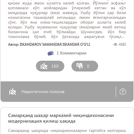
қисми жуда ёмон ҳолатга келиб қолган. Йўлнинг асфальт
қопламаси кўп жойларидан ўпирилиб кетган ва кўп
миқдорда чуқурлар (яма) мавжуд. Ушбу йўлни ҳар йили
номигагина таъмирлаб кетишади, лекин ёғингарчиликдан
сўнг, йўл яна илма-тешиклардан иборат ҳолатга келиб
қолади. Ушбу муаммони чуқурлар (яма)ларни ямаб кетиш
билангина ҳал этиб бўлмайди. Шунингдек, йўл бир
томонлама бўлиб, йўл ўртасида ажратувчи тўсиқлар
қўйилмаган! Иложи бўлса, ...
Автор: ISKANDAROV SAMANDAR ISKANDAR O‘G‘LI
4382
1
Комментарии
160
0
Недостаточно голосов
Самарқанд шаҳар марказий чиқиндихонасини
модернизация қилиш ҳақида
Самарқанд шаҳрида чиқиндихоналарни тартибга келтириш