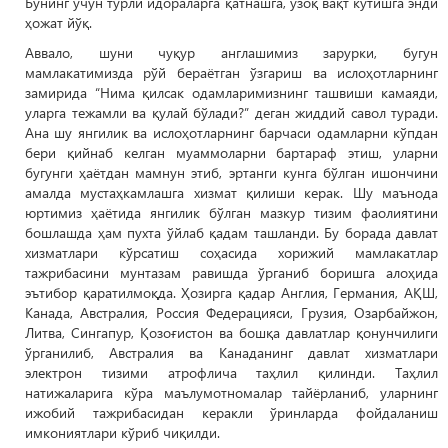
Бунинг учун турли идораларга қатнашга, узоқ вақт кутишга энди
ҳожат йўқ.
Аввало, шуни чуқур англашимиз зарурки, бугун
мамлакатимизда рўй бераётган ўзгариш ва ислоҳотларнинг
замирида “Нима қилсак одамларимизнинг ташвиши камаяди,
уларга тежамли ва қулай бўлади?” деган жиддий савол туради.
Ана шу янгилик ва ислоҳотларнинг барчаси одамларни кўпдан
бери қийнаб келган муаммоларни бартараф этиш, уларни
бугунги ҳаётдан мамнун этиб, эртанги кунга бўлган ишончини
амалда мустаҳкамлашга хизмат қилиши керак. Шу маънода
юртимиз ҳаётида янгилик бўлган мазкур тизим фаолиятини
бошлашда ҳам пухта ўйлаб қадам ташланди. Бу борада давлат
хизматлари кўрсатиш соҳасида хорижий мамлакатлар
тажрибасини мунтазам равишда ўрганиб боришга алоҳида
эътибор қаратилмоқда. Ҳозирга қадар Англия, Германия, АҚШ,
Канада, Австралия, Россия Федерацияси, Грузия, Озарбайжон,
Литва, Сингапур, Қозоғистон ва бошқа давлатлар қонунчилиги
ўрганилиб, Австралия ва Канаданинг давлат хизматлари
электрон тизими атрофлича таҳлил қилинди. Таҳлил
натижаларига кўра маълумотномалар тайёрланиб, уларнинг
ижобий тажрибасидан керакли ўринларда фойдаланиш
имкониятлари кўриб чиқилди.