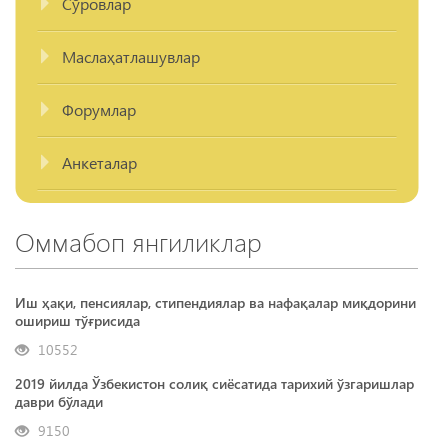
Сўровлар
Маслаҳатлашувлар
Форумлар
Анкеталар
Оммабоп янгиликлар
Иш ҳақи, пенсиялар, стипендиялар ва нафақалар миқдорини
ошириш тўғрисида
10552
2019 йилда Ўзбекистон солиқ сиёсатида тарихий ўзгаришлар
даври бўлади
9150