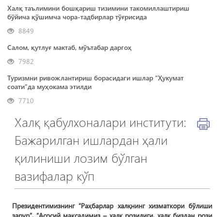
Халқ таълимини бошқариш тизимини такомиллаштириш
бўйича қўшимча чора-тадбирлар тўғрисида
8849
Салом, қутлуғ мактаб, мўътабар даргоҳ
7982
Туризмни ривожлантириш борасидаги ишлар “Ҳукумат
соати”да муҳокама этилди
7710
Халқ қабулхоналари институти:
Бажарилган ишлардан ҳали
қилиниши лозим бўлган
вазифалар кўп
Президентимизнинг “Раҳбарлар халқнинг хизматкори бўлиши
зарур”, “Асосий мақсадимиз – халқ розилиги, халқ биздан рози