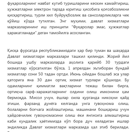
фуқароларнинг навбат кутиб туришларини кескин камайтириш,
ҳужжатларни электрон тарзда юритиш ҳисобига қоғозбозликни
қисқартириш, турли хил буйруқбозлик ва сансоларликларга чек
қўйиш кўзда тутилган. Энг муҳими, давлат хизматлари
марказларининг иш принципи “Фуқаролар эмас, ҳужжатлар
ҳаракатланади” деган тамойилга асосланган.
Қисқа фурсатда республикамиздаги ҳар бир туман ва шаҳарда
Давлат хизматлари марказлари ташкил қилинди. Жорий йил
бошида ушбу марказларда аҳолига қарийб 30 турдаги
хизматлар кўрсатилган бўлса, 1 апрелдан эътиборан бундай
хизматлар сони 50 тадан ортди. Июнь ойидан бошлаб эса улар
қаторига яна 30 дан ортиқ хизмат турлари қўшилди. Бу
одамларнинг қимматли вақтларини тежаш билан бирга,
ортиқча сарф-харажатларнинг олдини олиш имконини ҳам
бермоқда. Мисол учун, ёшлар оила қурганда никоҳни қайд
этиши, фарзанд дунёга келганда унга гувоҳнома олиш,
болаларни боғчага жойлаштириш, машинани бошқариш учун
ҳайдовчилик гувоҳномасини олиш ёки янгисига алмаштириш
каби кундалик ҳаётимизда кўп бора дуч келадиган ишлар
эндиликда Давлат хизматлари марказида ҳал этиб берилади.