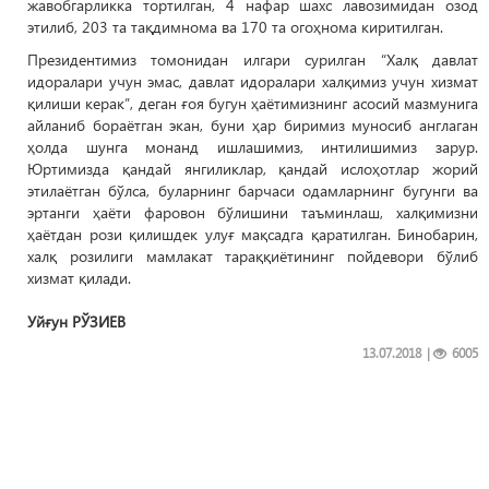
жавобгарликка тортилган, 4 нафар шахс лавозимидан озод
этилиб, 203 та тақдимнома ва 170 та огоҳнома киритилган.
Президентимиз томонидан илгари сурилган “Халқ давлат
идоралари учун эмас, давлат идоралари халқимиз учун хизмат
қилиши керак”, деган ғоя бугун ҳаётимизнинг асосий мазмунига
айланиб бораётган экан, буни ҳар биримиз муносиб англаган
ҳолда шунга монанд ишлашимиз, интилишимиз зарур.
Юртимизда қандай янгиликлар, қандай ислоҳотлар жорий
этилаётган бўлса, буларнинг барчаси одамларнинг бугунги ва
эртанги ҳаёти фаровон бўлишини таъминлаш, халқимизни
ҳаётдан рози қилишдек улуғ мақсадга қаратилган. Бинобарин,
халқ розилиги мамлакат тараққиётининг пойдевори бўлиб
хизмат қилади.
Уйғун РЎЗИЕВ
13.07.2018
|
6005