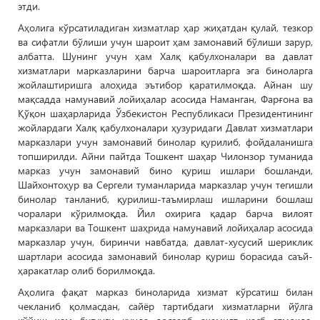
этди.
Аҳолига кўрсатиладиган хизматлар ҳар жиҳатдан қулай, тезкор
ва сифатли бўлиши учун шароит ҳам замонавий бўлиши зарур,
албатта. Шунинг учун ҳам Халқ қабулхоналари ва давлат
хизматлари марказларини барча шароитларга эга биноларга
жойлаштиришга алоҳида эътибор қаратилмоқда. Айнан шу
мақсадда намунавий лойиҳалар асосида Наманган, Фарғона ва
Қўқон шаҳарларида Ўзбекистон Республикаси Президентининг
жойлардаги Халқ қабулхоналари ҳузуридаги Давлат хизматлари
марказлари учун замонавий бинолар қурилиб, фойдаланишга
топширилди. Айни пайтда Тошкент шаҳар Чилонзор туманида
марказ учун замонавий бино қуриш ишлари бошланди,
Шайхонтоҳур ва Сергели туманларида марказлар учун тегишли
бинолар танланиб, қурилиш-таъмирлаш ишларини бошлаш
чоралари кўрилмоқда. Йил охирига қадар барча вилоят
марказлари ва Тошкент шаҳрида намунавий лойиҳалар асосида
марказлар учун, биринчи навбатда, давлат-хусусий шериклик
шартлари асосида замонавий бинолар қуриш борасида саъй-
ҳаракатлар олиб борилмоқда.
Аҳолига фақат марказ биноларида хизмат кўрсатиш билан
чекланиб қолмасдан, сайёр тартибдаги хизматларни йўлга