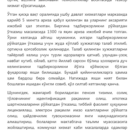
хизмат кўрсатишади.
Ўтган қисқа вақт оралиғида ушбу давлат хизматлари марказида
қарийб 5 мингта ариза қабул қилинган ва уларнинг аксарияти
ижобий ҳал этилган. Биргина тадбиркорликни рўйхатдан
ўтказиш масаласида 1300 га яқин ариза ижобий ечим топган.
Ўрни келганда айтиш мумкинки, илгари тадбиркорликни
рўйхатдан ўтказиш учун жуда кўплаб ҳужжатлар талаб этилиб,
ортиқча қоғозбозлик қилинарди. Талаб қилинган ҳужжатларни
тайёрлаб келиш учун турли идораларга қатнаб, узундан-узоқ
навбат кутиб, ойлаб, ҳатто йиллаб сарсон бўлиш ҳолларига дуч
келинганини тадбиркорликни йўлга қўймоқчи бўлган
фуқаролар яхши билишади. Бундай қийинчиликларга ҳамма
ҳам бардош бера олмайди. Натижада яхши ният билан
бошлаган ишидан кўнгли совиб, қўл силтаб кетганлар қанча.
Шунингдек, жамғариб бориладиган пенсия тизими, солиқ
тўловчининг идентификация рақамини олиш, ипотека
шартномаларини рўйхатдан ўтказиш, тиббий фаолият ҳуқуқини
лицензиялаш, электрон рақамли имзо калитларини рўйхатга
олиш, ҳайдовчилик гувоҳномасини янги намунадагисига
алмаштириш, болаларни мактабгача таълим муассасасига
жойлаштириш, коммунал хизмат каби масалаларда одамлар