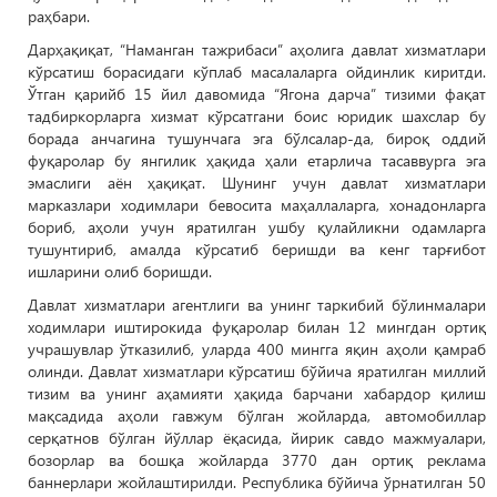
раҳбари.
Дарҳақиқат, “Наманган тажрибаси” аҳолига давлат хизматлари
кўрсатиш борасидаги кўплаб масалаларга ойдинлик киритди.
Ўтган қарийб 15 йил давомида “Ягона дарча” тизими фақат
тадбиркорларга хизмат кўрсатгани боис юридик шахслар бу
борада анчагина тушунчага эга бўлсалар-да, бироқ оддий
фуқаролар бу янгилик ҳақида ҳали етарлича тасаввурга эга
эмаслиги аён ҳақиқат. Шунинг учун давлат хизматлари
марказлари ходимлари бевосита маҳаллаларга, хонадонларга
бориб, аҳоли учун яратилган ушбу қулайликни одамларга
тушунтириб, амалда кўрсатиб беришди ва кенг тарғибот
ишларини олиб боришди.
Давлат хизматлари агентлиги ва унинг таркибий бўлинмалари
ходимлари иштирокида фуқаролар билан 12 мингдан ортиқ
учрашувлар ўтказилиб, уларда 400 мингга яқин аҳоли қамраб
олинди. Давлат хизматлари кўрсатиш бўйича яратилган миллий
тизим ва унинг аҳамияти ҳақида барчани хабардор қилиш
мақсадида аҳоли гавжум бўлган жойларда, автомобиллар
серқатнов бўлган йўллар ёқасида, йирик савдо мажмуалари,
бозорлар ва бошқа жойларда 3770 дан ортиқ реклама
баннерлари жойлаштирилди. Республика бўйича ўрнатилган 50