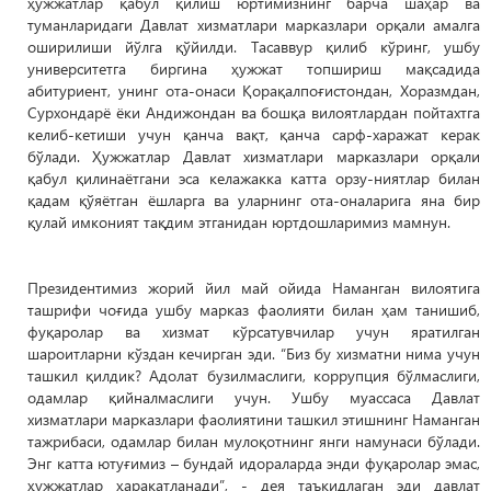
ҳужжатлар қабул қилиш юртимизнинг барча шаҳар ва
туманларидаги Давлат хизматлари марказлари орқали амалга
оширилиши йўлга қўйилди. Тасаввур қилиб кўринг, ушбу
университетга биргина ҳужжат топшириш мақсадида
абитуриент, унинг ота-онаси Қорақалпоғистондан, Хоразмдан,
Сурхондарё ёки Андижондан ва бошқа вилоятлардан пойтахтга
келиб-кетиши учун қанча вақт, қанча сарф-харажат керак
бўлади. Ҳужжатлар Давлат хизматлари марказлари орқали
қабул қилинаётгани эса келажакка катта орзу-ниятлар билан
қадам қўяётган ёшларга ва уларнинг ота-оналарига яна бир
қулай имконият тақдим этганидан юртдошларимиз мамнун.
Президентимиз жорий йил май ойида Наманган вилоятига
ташрифи чоғида ушбу марказ фаолияти билан ҳам танишиб,
фуқаролар ва хизмат кўрсатувчилар учун яратилган
шароитларни кўздан кечирган эди. “Биз бу хизматни нима учун
ташкил қилдик? Адолат бузилмаслиги, коррупция бўлмаслиги,
одамлар қийналмаслиги учун. Ушбу муассаса Давлат
хизматлари марказлари фаолиятини ташкил этишнинг Наманган
тажрибаси, одамлар билан мулоқотнинг янги намунаси бўлади.
Энг катта ютуғимиз – бундай идораларда энди фуқаролар эмас,
ҳужжатлар ҳаракатланади”, - дея таъкидлаган эди давлат