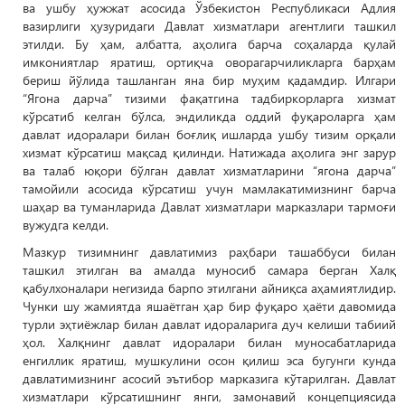
ва ушбу ҳужжат асосида Ўзбекистон Республикаси Адлия
вазирлиги ҳузуридаги Давлат хизматлари агентлиги ташкил
этилди. Бу ҳам, албатта, аҳолига барча соҳаларда қулай
имкониятлар яратиш, ортиқча оворагарчиликларга барҳам
бериш йўлида ташланган яна бир муҳим қадамдир. Илгари
“Ягона дарча” тизими фақатгина тадбиркорларга хизмат
кўрсатиб келган бўлса, эндиликда оддий фуқароларга ҳам
давлат идоралари билан боғлиқ ишларда ушбу тизим орқали
хизмат кўрсатиш мақсад қилинди. Натижада аҳолига энг зарур
ва талаб юқори бўлган давлат хизматларини “ягона дарча”
тамойили асосида кўрсатиш учун мамлакатимизнинг барча
шаҳар ва туманларида Давлат хизматлари марказлари тармоғи
вужудга келди.
Мазкур тизимнинг давлатимиз раҳбари ташаббуси билан
ташкил этилган ва амалда муносиб самара берган Халқ
қабулхоналари негизида барпо этилгани айниқса аҳамиятлидир.
Чунки шу жамиятда яшаётган ҳар бир фуқаро ҳаёти давомида
турли эҳтиёжлар билан давлат идораларига дуч келиши табиий
ҳол. Халқнинг давлат идоралари билан муносабатларида
енгиллик яратиш, мушкулини осон қилиш эса бугунги кунда
давлатимизнинг асосий эътибор марказига кўтарилган. Давлат
хизматлари кўрсатишнинг янги, замонавий концепциясида