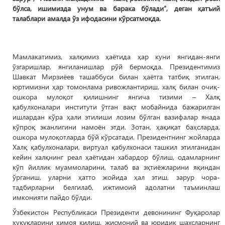
бўлса, ишимизда унум ва барака бўлади”, деган қатъий
талаблари амалда ўз ифодасини кўрсатмоқда.
Мамлакатимиз, халқимиз ҳаётида ҳар куни янгидан-янги
ўзгаришлар, янгиланишлар рўй бермоқда. Президентимиз
Шавкат Мирзиёев ташаббуси билан ҳаётга татбиқ этилган,
юртимизни ҳар томонлама ривожлантириш, халқ билан очиқ-
ошкора мулоқот қилишнинг янгича тизими – Халқ
қабулхоналари институти ўтган вақт мобайнида бажарилган
ишлардан кўра ҳали этилиши лозим бўлган вазифалар янада
кўпроқ эканлигини намоён этди. Зотан, ҳақиқат баҳсларда,
ошкора мулоқотларда бўй кўрсатади. Президентнинг жойларда
Халқ қабулхоналари, виртуал қабулхонаси ташкил этилганидан
кейин халқнинг реал ҳаётидан хабардор бўлиш, одамларнинг
кўп йиллик муаммоларини, талаб ва эҳтиёжларини яқиндан
ўрганиш, уларни ҳатто жойида ҳал этиш, зарур чора-
тадбирларни белгилаб, ижтимоий адолатни таъминлаш
имконияти пайдо бўлди.
Ўзбекистон Республикаси Президенти девонининг Фуқаролар
ҳуқуқларини ҳимоя қилиш, жисмоний ва юридик шахсларнинг