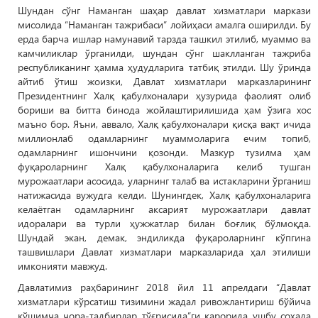
Шундан сўнг Наманган шаҳар давлат хизматлари маркази
мисолида “Наманган тажрибаси” лойиҳаси амалга оширилди. Бу
ерда барча ишлар намунавий тарзда ташкил этилиб, муаммо ва
камчиликлар ўрганилди, шундан сўнг шаклланган тажриба
республиканинг ҳамма ҳудудларига татбиқ этилди. Шу ўринда
айтиб ўтиш жоизки, Давлат хизматлари марказларининг
Президентнинг Халқ қабулхоналари ҳузурида фаолият олиб
бориши ва битта бинода жойлаштирилишида ҳам ўзига хос
маъно бор. Яъни, аввало, Халқ қабулхоналари қисқа вақт ичида
миллионлаб одамларнинг муаммоларига ечим топиб,
одамларнинг ишончини қозонди. Мазкур тузилма ҳам
фуқароларнинг Халқ қабулхоналарига келиб тушган
мурожаатлари асосида, уларнинг талаб ва истакларини ўрганиш
натижасида вужудга келди. Шунингдек, Халқ қабулхоналарига
келаётган одамларнинг аксарият мурожаатлари давлат
идоралари ва турли ҳужжатлар билан боғлиқ бўлмоқда.
Шундай экан, демак, эндиликда фуқароларнинг кўпгина
ташвишлари Давлат хизматлари марказларида ҳал этилиши
имконияти мавжуд.
Давлатимиз раҳбарининг 2018 йил 11 апрелдаги “Давлат
хизматлари кўрсатиш тизимини жадал ривожлантириш бўйича
қўшимча чора-тадбирлар тўғрисида”ги қарорида ушбу соҳада