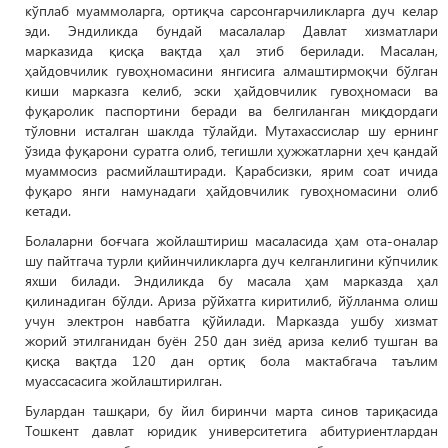
кўплаб муаммоларга, ортиқча сарсонгарчиликларга дуч келар
эди. Эндиликда бундай масалалар Давлат хизматлари
марказида қисқа вақтда ҳал этиб берилади. Масалан,
ҳайдовчилик гувоҳномасини янгисига алмаштирмоқчи бўлган
киши марказга келиб, эски ҳайдовчилик гувоҳномаси ва
фуқаролик паспортини беради ва белгиланган миқдордаги
тўловни исталган шаклда тўлайди. Мутахассислар шу ернинг
ўзида фуқарони суратга олиб, тегишли ҳужжатларни ҳеч қандай
муаммосиз расмийлаштиради. Қарабсизки, ярим соат ичида
фуқаро янги намунадаги ҳайдовчилик гувоҳномасини олиб
кетади.
Болаларни боғчага жойлаштириш масаласида ҳам ота-оналар
шу пайтгача турли қийинчиликларга дуч келганлигини кўпчилик
яхши билади. Эндиликда бу масала ҳам марказда ҳал
қилинадиган бўлди. Ариза рўйхатга киритилиб, йўлланма олиш
учун электрон навбатга қўйилади. Марказда ушбу хизмат
жорий этилганидан буён 250 дан зиёд ариза келиб тушган ва
қисқа вақтда 120 дан ортиқ бола мактабгача таълим
муассасасига жойлаштирилган.
Булардан ташқари, бу йил биринчи марта синов тариқасида
Тошкент давлат юридик университетига абитуриентлардан