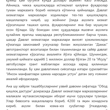
қўйиш ҳам бугунги кунда долзарб аҳамият касб этмоқда.
Айниқса, чекка қишлоқларда истиқомат қилувчи фуқаролар
туман марказига бориб келишга кўпинча қийналади. Давлат
хизматлари марказлари ходимлари тез-тез қишлоқларга,
маҳаллаларга чиқиб, шу жойнинг ўзида аҳолига хизмат
кўрсатишни ташкил қилса, фуқароларнинг яна бир мушкули
осон бўлади. Шу боисдан олис ҳудудларда яшовчи аҳолига
қулайлик яратиш мақсадида республикамизнинг барча туман,
шаҳар Давлат хизматлари марказлари вилоят ҳокимликлари
кўмагида замонавий ускуналар билан жиҳозланган “Дамас”
автотранспорт воситалари билан таъминланди ва сайёр давлат
хизматларини кўрсатиш амалиёти йўлга қўйилди. Шунингдек,
умумий қиймати қарийб 1 миллион доллар бўлган 20 та “Исузу”
автобуслари грант маблағлари асосида харид қилиниши
таъминланди. Бу ҳам давлатимиз сиёсатида илгари сурилаётган
“Инсон манфаатлари ҳамма нарсадан устун” деган эзгу ғоянинг
амалий ифодасидир.
Ана шу хайрли ташаббусларнинг узвий давоми сифатида “Обод
қишлоқ дастури” доирасида Давлат хизматлари марказларининг
малакали мутахассисларидан иборат ишчи гуруҳлари тузилди.
Улар бевосита маҳаллаларга бориб, 4200 га яқин хонадонга
кириб, аҳоли билан юзма-юз суҳбатлар ўтказдилар.