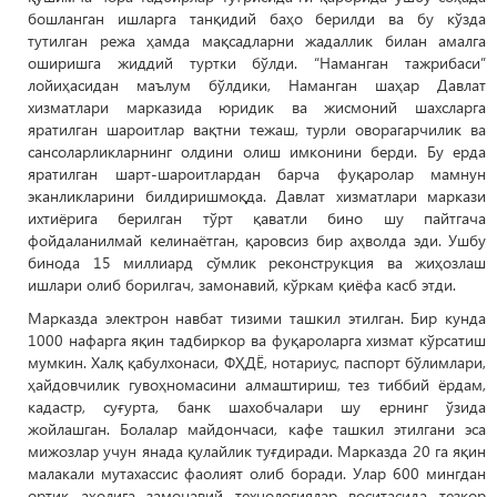
бошланган ишларга танқидий баҳо берилди ва бу кўзда
тутилган режа ҳамда мақсадларни жадаллик билан амалга
оширишга жиддий туртки бўлди. “Наманган тажрибаси”
лойиҳасидан маълум бўлдики, Наманган шаҳар Давлат
хизматлари марказида юридик ва жисмоний шахсларга
яратилган шароитлар вақтни тежаш, турли оворагарчилик ва
сансоларликларнинг олдини олиш имконини берди. Бу ерда
яратилган шарт-шароитлардан барча фуқаролар мамнун
эканликларини билдиришмоқда. Давлат хизматлари маркази
ихтиёрига берилган тўрт қаватли бино шу пайтгача
фойдаланилмай келинаётган, қаровсиз бир аҳволда эди. Ушбу
бинода 15 миллиард сўмлик реконструкция ва жиҳозлаш
ишлари олиб борилгач, замонавий, кўркам қиёфа касб этди.
Марказда электрон навбат тизими ташкил этилган. Бир кунда
1000 нафарга яқин тадбиркор ва фуқароларга хизмат кўрсатиш
мумкин. Халқ қабулхонаси, ФҲДЁ, нотариус, паспорт бўлимлари,
ҳайдовчилик гувоҳномасини алмаштириш, тез тиббий ёрдам,
кадастр, суғурта, банк шахобчалари шу ернинг ўзида
жойлашган. Болалар майдончаси, кафе ташкил этилгани эса
мижозлар учун янада қулайлик туғдиради. Марказда 20 га яқин
малакали мутахассис фаолият олиб боради. Улар 600 мингдан
ортиқ аҳолига замонавий технологиялар воситасида тезкор