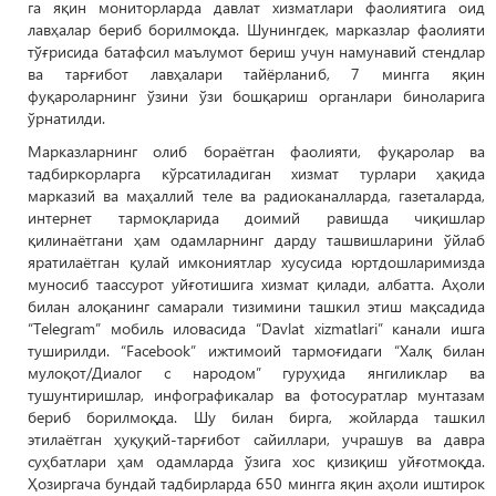
га яқин мониторларда давлат хизматлари фаолиятига оид
лавҳалар бериб борилмоқда. Шунингдек, марказлар фаолияти
тўғрисида батафсил маълумот бериш учун намунавий стендлар
ва тарғибот лавҳалари тайёрланиб, 7 мингга яқин
фуқароларнинг ўзини ўзи бошқариш органлари биноларига
ўрнатилди.
Марказларнинг олиб бораётган фаолияти, фуқаролар ва
тадбиркорларга кўрсатиладиган хизмат турлари ҳақида
марказий ва маҳаллий теле ва радиоканалларда, газеталарда,
интернет тармоқларида доимий равишда чиқишлар
қилинаётгани ҳам одамларнинг дарду ташвишларини ўйлаб
яратилаётган қулай имкониятлар хусусида юртдошларимизда
муносиб таассурот уйғотишига хизмат қилади, албатта. Аҳоли
билан алоқанинг самарали тизимини ташкил этиш мақсадида
“Telegram” мобиль иловасида “Davlat xizmatlari” канали ишга
туширилди. “Facebook” ижтимоий тармоғидаги “Халқ билан
мулоқот/Диалог с народом” гуруҳида янгиликлар ва
тушунтиришлар, инфографикалар ва фотосуратлар мунтазам
бериб борилмоқда. Шу билан бирга, жойларда ташкил
этилаётган ҳуқуқий-тарғибот сайиллари, учрашув ва давра
суҳбатлари ҳам одамларда ўзига хос қизиқиш уйғотмоқда.
Ҳозиргача бундай тадбирларда 650 мингга яқин аҳоли иштирок