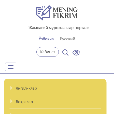
Жамоавий мурожаатлар портали
Ўзбекча
Русский
Кабинет
Toggle
navigation
Янгиликлар
Воқеалар