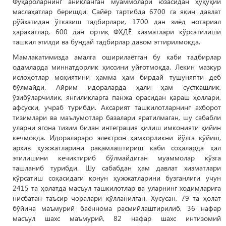
Фуқароларнинг аниқланган муаммолари юзасидан ҳуқуқий
маслаҳатлар беришди. Сайёр тартибда 6700 га яқин давлат
рўйхатидан ўтказиш тадбирлари, 1700 дан зиёд нотариал
ҳаракатлар, 600 дан ортиқ ФҲДЁ хизматлари кўрсатилиши
ташкил этилди ва бундай тадбирлар давом эттирилмоқда.
Мамлакатимизда амалга оширилаётган бу каби тадбирлар
одамларда миннатдорлик ҳиссини уйғотмоқда. Лекин мазкур
ислоҳотлар моҳиятини ҳамма ҳам бирдай тушуняпти деб
бўлмайди. Айрим идораларда ҳали ҳам сусткашлик,
ўзибўларчилик, янгиликларга панжа орасидан қараш ҳоллари,
афсуски, учраб турибди. Аксарият ташкилотларнинг ахборот
тизимлари ва маълумотлар базалари яратилмаган, шу сабабли
уларни ягона тизим билан интеграция қилиш имконияти қийин
кечмоқда. Идоралараро электрон ҳамкорликни йўлга қўйиш,
архив ҳужжатларини рақамлаштириш каби соҳаларда ҳал
этилишини кечиктириб бўлмайдиган муаммолар кўзга
ташланиб турибди. Шу сабабдан ҳам давлат хизматлари
кўрсатиш соҳасидаги қонун ҳужжатларини бузганлиги учун
2415 та ҳолатда масъул ташкилотлар ва уларнинг ходимларига
нисбатан таъсир чоралари қўлланилган. Хусусан, 79 та ҳолат
бўйича маъмурий баённома расмийлаштирилиб, 36 нафар
масъул шахс маъмурий, 82 нафар шахс интизомий