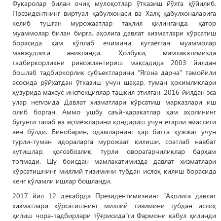
Фуқаролар билан очиқ мулоқотлар ўтказиш йўлга қўйилиб,
Президентнинг виртуал қабулхонаси ва Халқ қабулхоналарига
келиб тушган мурожаатлар таҳлил қилинганда, қатор
муаммолар билан бирга, аҳолига давлат хизматлари кўрсатиш
борасида ҳам кўплаб ечимини кутаётган муаммолар
мавжудлиги аниқланди. Ҳолбуки, мамлакатимизда
тадбиркорликни ривожлантириш мақсадида 2003 йилдан
бошлаб тадбиркорлик субъектларини “Ягона дарча” тамойили
асосида рўйхатдан ўтказиш учун шаҳар, туман ҳокимликлари
ҳузурида махсус инспекциялар ташкил этилган. 2016 йилдан эса
улар негизида Давлат хизматлари кўрсатиш марказлари иш
олиб борган. Аммо ушбу саъй-ҳаракатлар ҳам аҳолининг
бугунги талаб ва эҳтиёжларини қондириш учун етарли эмаслиги
аён бўлди. Бинобарин, одамларнинг ҳар битта ҳужжат учун
турли-туман идораларга мурожаат қилиши, соатлаб навбат
кутишлар, қоғозбозлик, турли оворагарчиликлар барҳам
топмади. Шу боисдан мамлакатимизда давлат хизматлари
кўрсатишнинг миллий тизимини тубдан ислоҳ қилиш борасида
кенг кўламли ишлар бошланди.
2017 йил 12 декабрда Президентимизнинг “Аҳолига давлат
хизматлари кўрсатишнинг миллий тизимини тубдан ислоҳ
қилиш чора-тадбирлари тўғрисида”ги Фармони қабул қилинди